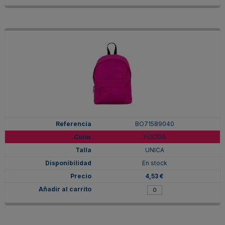
BO71589040
FUCSIA
UNICA
En stock
4,53 €