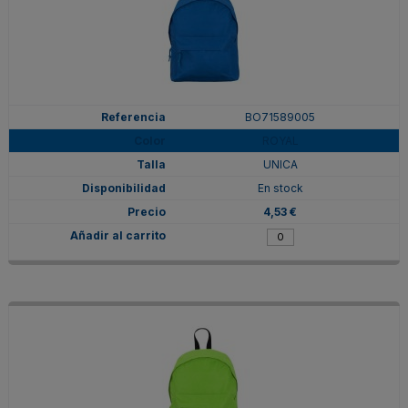
BO71589005
ROYAL
UNICA
En stock
4,53 €