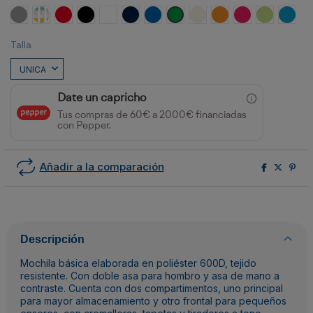
Gris
Amarillo
Rojo
Negro
Blanco
MARINO
ROYAL
VERDE HELECHO
CRUDO
NARANJA
FUCSIA
VERDE OAS
ROYA
Talla
Date un capricho
Tus compras de 60€ a 2000€ financiadas
con Pepper.
Añadir a la comparación
Descripción
Mochila básica elaborada en poliéster 600D, tejido
resistente. Con doble asa para hombro y asa de mano a
contraste. Cuenta con dos compartimentos, uno principal
para mayor almacenamiento y otro frontal para pequeños