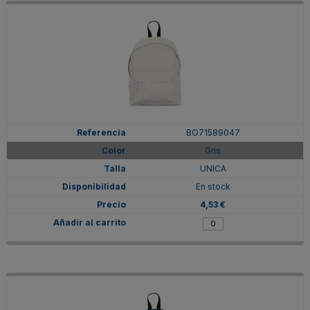
BO71589047
Gris
UNICA
En stock
4,53 €