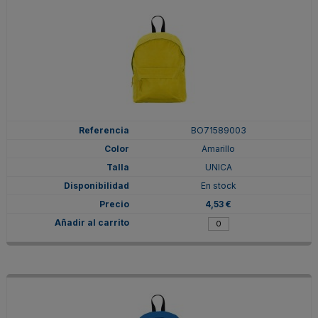
BO71589003
Amarillo
UNICA
En stock
4,53 €