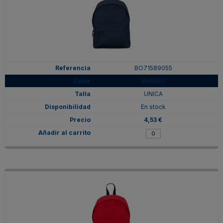
BO71589055
MARINO
UNICA
En stock
4,53 €