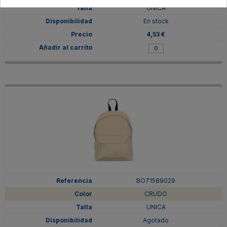
UNICA
En stock
4,53 €
BO71589029
CRUDO
UNICA
Agotado