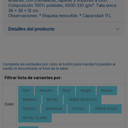
enseres, con cremalleras, tapetas y tiradores a tono.
Composición: 100% poliéster, 600D 330 g/m². Talla única:
38 x 28 x 12 cm.
Observaciones: * Etiqueta removible. * Capacidad: 11 L
Detalles del producto
Completa las unidades por color, el botón para mandar tu pedido al
carrito lo encontrarás al final de la tabla.
Filtrar lista de variantes por:
Gris
Amarillo
Rojo
Negro
Blanco
MARINO
ROYAL
VERDE HELECHO
Color:
CRUDO
NARANJA
FUCSIA
VERDE OASIS
ROYAL CLARO