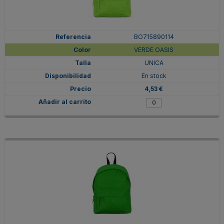
BO715890114
VERDE OASIS
UNICA
En stock
4,53 €