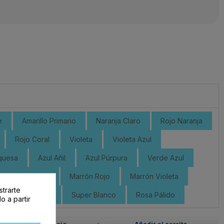
e
Amarillo Primario
Naranja Claro
Rojo Naranja
Rojo Coral
Violeta
Violeta Azul
quesa
Azul Añil
Azul Púrpura
Verde Azul
Marrón Dorado
Marrón Rojo
Marrón Violeta
strarte
Gris Oscuro
Super Blanco
Rosa Pálido
o a partir