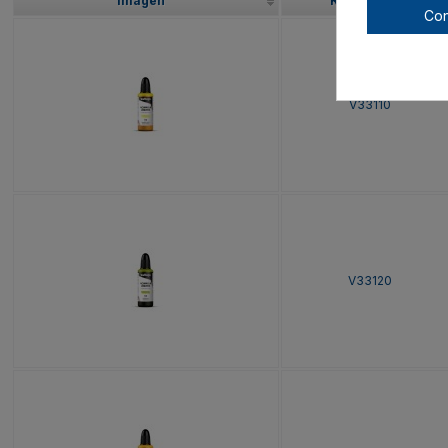
Imagen
Referencia
Con
V33110
V33120