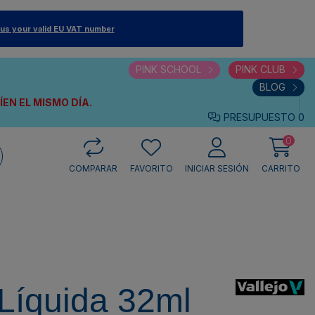
 us your valid EU VAT number
PINK SCHOOL
PINK CLUB
BLOG
VÍEN
EL MISMO DÍA.
PRESUPUESTO
0
0
COMPARAR
FAVORITO
INICIAR SESIÓN
CARRITO
Líquida 32ml