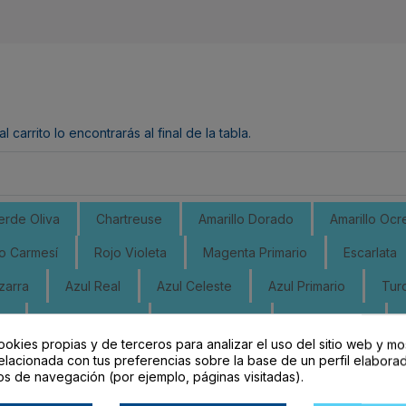
arrito lo encontrarás al final de la tabla.
erde Oliva
Chartreuse
Amarillo Dorado
Amarillo Ocr
o Carmesí
Rojo Violeta
Magenta Primario
Escarlata
zarra
Azul Real
Azul Celeste
Azul Primario
Tur
Ac
Verde Amarillo
Verde Dorado
Oliva Dorada
ookies propias y de terceros para analizar el uso del sitio web y mo
Marrón Naranja
Negro
Gris Claro
Gris Medio Ac
elacionada con tus preferencias sobre la base de un perfil elaborad
os de navegación (por ejemplo, páginas visitadas).