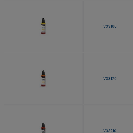
V33160
V33170
V33210