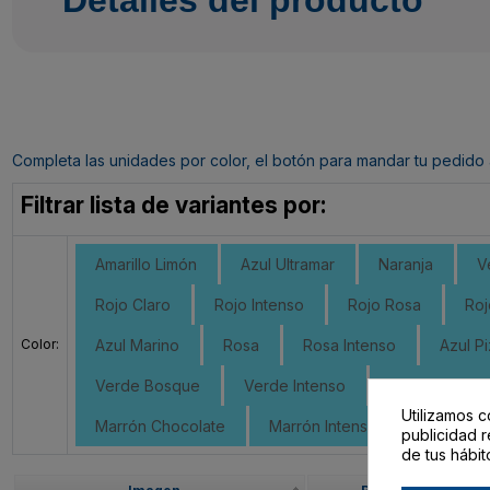
Completa las unidades por color, el botón para mandar tu pedido al c
Filtrar lista de variantes por:
Amarillo Limón
Azul Ultramar
Naranja
V
Rojo Claro
Rojo Intenso
Rojo Rosa
Roj
Color:
Azul Marino
Rosa
Rosa Intenso
Azul Pi
Verde Bosque
Verde Intenso
Verde Claro 
Utilizamos c
Marrón Chocolate
Marrón Intenso
Sepia
publicidad r
de tus hábit