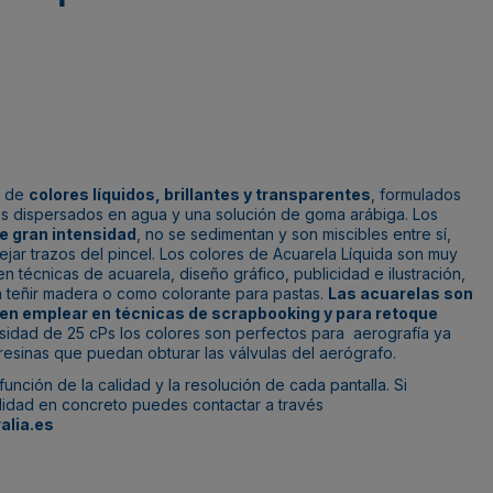
a de
colores líquidos, brillantes y transparentes
, formulados
es dispersados en agua y una solución de goma arábiga. Los
e gran intensidad
, no se sedimentan y son miscibles entre sí,
jar trazos del pincel. Los colores de Acuarela Líquida son muy
n técnicas de acuarela, diseño gráfico, publicidad e ilustración,
ra teñir madera o como colorante para pastas.
Las acuarelas son
den emplear en técnicas de scrapbooking y para retoque
osidad de 25 cPs los colores son perfectos para aerografía ya
esinas que puedan obturar las válvulas del aerógrafo.
unción de la calidad y la resolución de cada pantalla. Si
alidad en concreto puedes contactar a través
alia.es