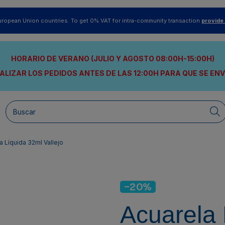
uropean Union countries. To get 0% VAT for intra-community transaction
provide
HORARIO DE VERANO (JULIO Y AGOSTO 08:00H-15:00H)
ALIZAR LOS PEDIDOS ANTES DE LAS 12:00H
PARA QUE SE EN
a Líquida 32ml Vallejo
-20%
Acuarela 