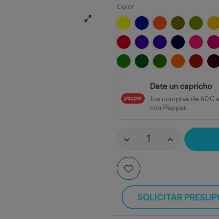
Color
Amarillo Limón
Azul Ultramar
Naranja
Verde Oliva
Chartr
A
Rojo Coral
Violeta
Violeta Azul
Azul Marino
Rosa
R
Verde Amarillo
Verde Dorado
Oliva Dorada
Marrón Dor
Marrón
M
Date un capricho
Tus compras de 60€ 
con Pepper.
SOLICITAR PRESU