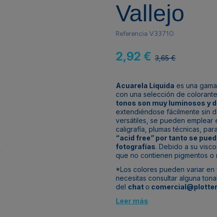
Vallejo
Referencia
V33710
2,92 €
3,65 €
Acuarela Líquida
es una gam
con una selección de colorant
tonos son muy luminosos y d
extendiéndose fácilmente sin de
versátiles, se pueden emplear e
caligrafía, plumas técnicas, pa
“acid free” por tanto se pue
fotografías
. Debido a su visc
que no contienen pigmentos o r
*Los colores pueden variar en f
necesitas consultar alguna ton
del
chat
o
comercial@plotter
Leer más