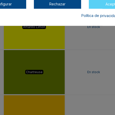
Color
Disponibilidad
figurar
Rechazar
Acep
Política de privaci
Amarillo Limón
En stock
Chartreuse
En stock