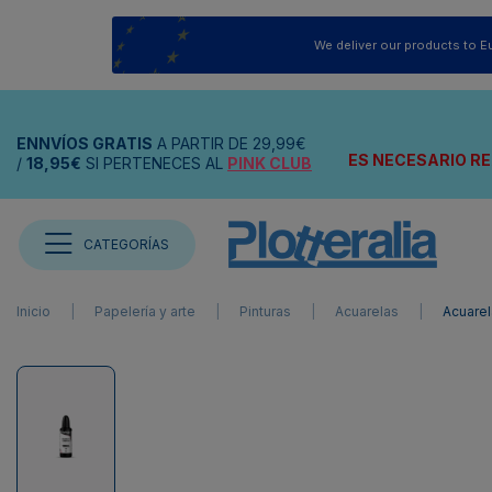
We deliver our products to E
ENNVÍOS
GRATIS
A PARTIR DE
29,99€
ES NECESARIO RE
/
18,95€
SI PERTENECES AL
PINK CLUB
CATEGORÍAS
Inicio
Papelería y arte
Pinturas
Acuarelas
Acuarel