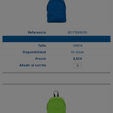
BO71589005
ROYAL
UNICA
En stock
4,53 €