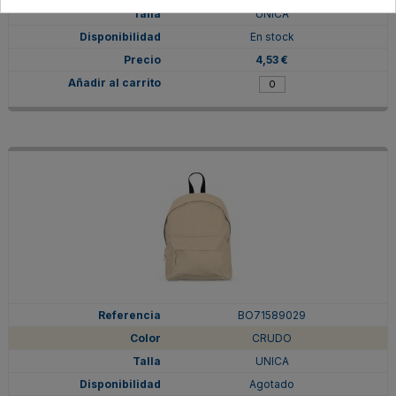
UNICA
En stock
4,53 €
BO71589029
CRUDO
UNICA
Agotado