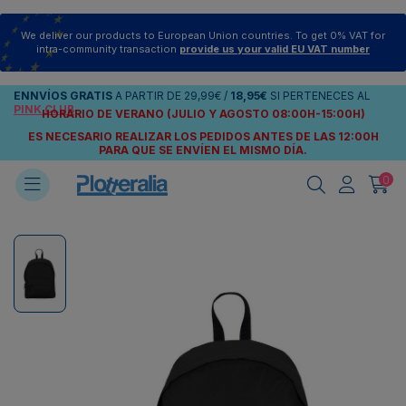
We deliver our products to European Union countries. To get 0% VAT for
intra-community transaction
provide us your valid EU VAT number
ENNVÍOS
GRATIS
A PARTIR DE
29,99€
/
18,95€
SI PERTENECES AL
PINK CLUB
HORARIO DE VERANO (JULIO Y AGOSTO 08:00H-15:00H)
ES NECESARIO REALIZAR LOS PEDIDOS ANTES DE LAS 12:00H
PARA QUE SE ENVÍEN
EL MISMO DÍA.
0