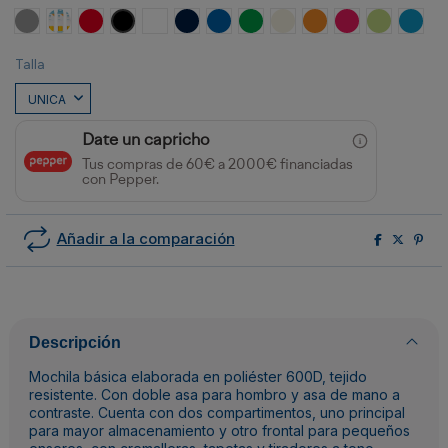
Gris
Amarillo
Rojo
Negro
Blanco
MARINO
ROYAL
VERDE HELECHO
CRUDO
NARANJA
FUCSIA
VERDE OAS
ROYA
Talla
Date un capricho
Tus compras de 60€ a 2000€ financiadas
con Pepper.
Añadir a la comparación
Descripción
Mochila básica elaborada en poliéster 600D, tejido
resistente. Con doble asa para hombro y asa de mano a
contraste. Cuenta con dos compartimentos, uno principal
para mayor almacenamiento y otro frontal para pequeños