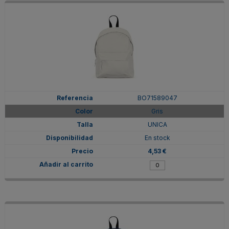
BO71589047
Gris
UNICA
En stock
4,53 €