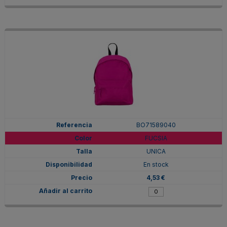
BO71589040
FUCSIA
UNICA
En stock
4,53 €