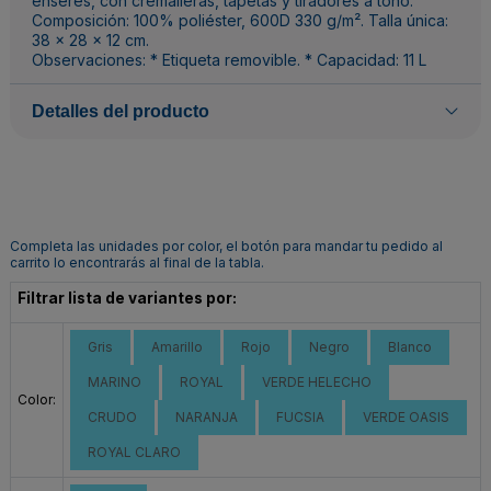
enseres, con cremalleras, tapetas y tiradores a tono.
Composición: 100% poliéster, 600D 330 g/m². Talla única:
38 x 28 x 12 cm.
Observaciones: * Etiqueta removible. * Capacidad: 11 L
Detalles del producto
Completa las unidades por color, el botón para mandar tu pedido al
carrito lo encontrarás al final de la tabla.
Filtrar lista de variantes por:
Gris
Amarillo
Rojo
Negro
Blanco
MARINO
ROYAL
VERDE HELECHO
Color:
CRUDO
NARANJA
FUCSIA
VERDE OASIS
ROYAL CLARO