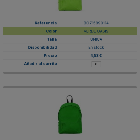
BO715890114
VERDE OASIS
UNICA
En stock
4,53 €