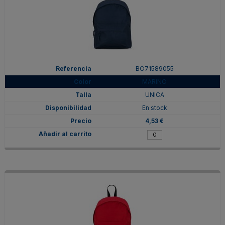
BO71589055
MARINO
UNICA
En stock
4,53 €