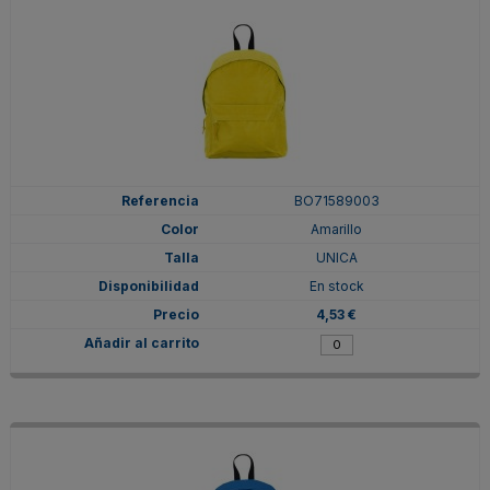
BO71589003
Amarillo
UNICA
En stock
4,53 €