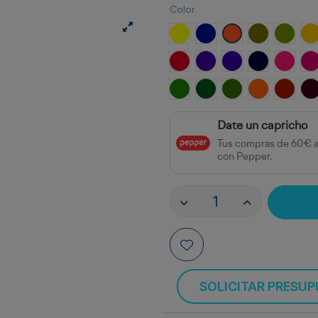
Color
Amarillo Limón
Azul Ultramar
Naranja
Verde Oliva
Chartr
A
Rojo Coral
Violeta
Violeta Azul
Azul Marino
Rosa
R
Verde Amarillo
Verde Dorado
Oliva Dorada
Marrón Dor
Marrón
M
Date un capricho
Tus compras de 60€ 
con Pepper.
SOLICITAR PRESU