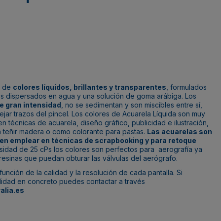
a de
colores líquidos, brillantes y transparentes
, formulados
es dispersados en agua y una solución de goma arábiga. Los
e gran intensidad
, no se sedimentan y son miscibles entre sí,
jar trazos del pincel. Los colores de Acuarela Líquida son muy
n técnicas de acuarela, diseño gráfico, publicidad e ilustración,
ra teñir madera o como colorante para pastas.
Las acuarelas son
den emplear en técnicas de scrapbooking y para retoque
osidad de 25 cPs los colores son perfectos para aerografía ya
esinas que puedan obturar las válvulas del aerógrafo.
unción de la calidad y la resolución de cada pantalla. Si
alidad en concreto puedes contactar a través
alia.es