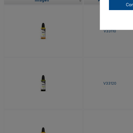
Imagen
Referencia
Con
V33110
V33120