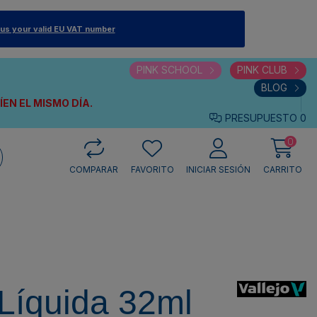
 us your valid EU VAT number
PINK SCHOOL
PINK CLUB
BLOG
VÍEN
EL MISMO DÍA.
PRESUPUESTO
0
0
COMPARAR
FAVORITO
INICIAR SESIÓN
CARRITO
Líquida 32ml