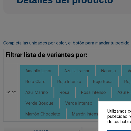
Completa las unidades por color, el botón para mandar tu pedido al c
Filtrar lista de variantes por:
Amarillo Limón
Azul Ultramar
Naranja
V
Rojo Claro
Rojo Intenso
Rojo Rosa
Roj
Color:
Azul Marino
Rosa
Rosa Intenso
Azul Pi
Verde Bosque
Verde Intenso
Verde Claro 
Utilizamos c
Marrón Chocolate
Marrón Intenso
Sepia
publicidad r
de tus hábit