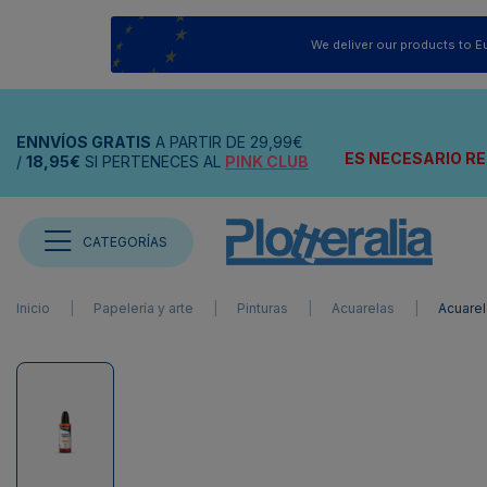
We deliver our products to E
ENNVÍOS
GRATIS
A PARTIR DE
29,99€
ES NECESARIO RE
/
18,95€
SI PERTENECES AL
PINK CLUB
CATEGORÍAS
Inicio
Papelería y arte
Pinturas
Acuarelas
Acuarel