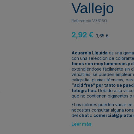
Vallejo
Referencia
V33150
2,92 €
3,65 €
Acuarela Líquida
es una gam
con una selección de colorant
tonos son muy luminosos y d
extendiéndose fácilmente sin de
versátiles, se pueden emplear e
caligrafía, plumas técnicas, pa
“acid free” por tanto se pue
fotografías
. Debido a su visc
que no contienen pigmentos o r
*Los colores pueden variar en f
necesitas consultar alguna ton
del
chat
o
comercial@plotter
Leer más