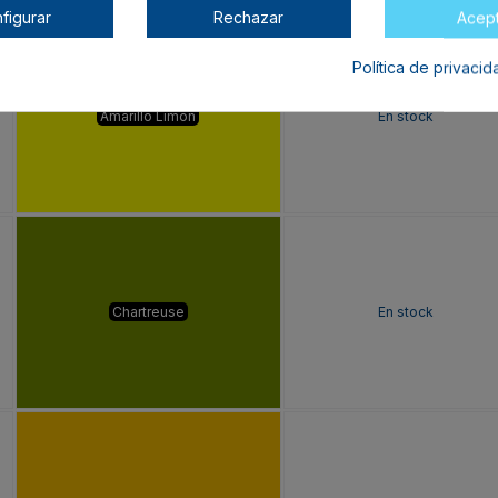
Color
Disponibilidad
figurar
Rechazar
Acep
Política de privaci
Amarillo Limón
En stock
Chartreuse
En stock