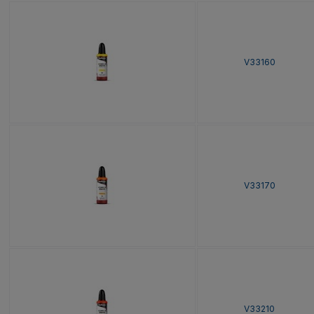
V33160
V33170
V33210