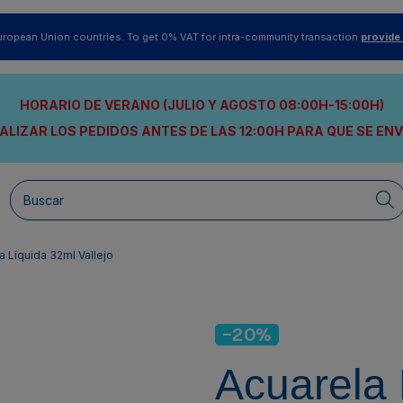
uropean Union countries. To get 0% VAT for intra-community transaction
provide
HORARIO DE VERANO (JULIO Y AGOSTO 08:00H-15:00H)
ALIZAR LOS PEDIDOS ANTES DE LAS 12:00H
PARA QUE SE EN
a Líquida 32ml Vallejo
-20%
Acuarela 