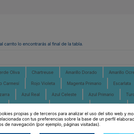
arrito lo encontrarás al final de la tabla.
erde Oliva
Chartreuse
Amarillo Dorado
Amarillo Ocr
o Carmesí
Rojo Violeta
Magenta Primario
Escarlata
zarra
Azul Real
Azul Celeste
Azul Primario
Tur
Ac
Verde Amarillo
Verde Dorado
Oliva Dorada
ookies propias y de terceros para analizar el uso del sitio web y mo
Marrón Naranja
Negro
Gris Claro
Gris Medio Ac
elacionada con tus preferencias sobre la base de un perfil elaborad
os de navegación (por ejemplo, páginas visitadas).