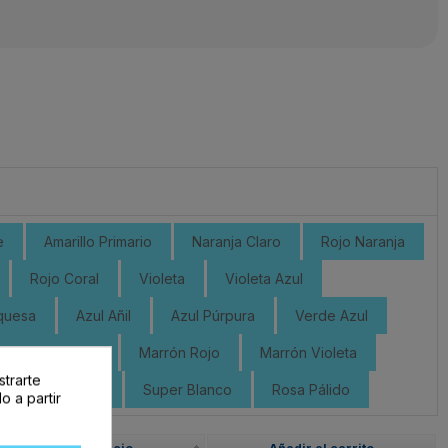
e
Amarillo Primario
Naranja Claro
Rojo Naranja
Rojo Coral
Violeta
Violeta Azul
quesa
Azul Añil
Azul Púrpura
Verde Azul
Marrón Dorado
Marrón Rojo
Marrón Violeta
strarte
Gris Oscuro
Super Blanco
Rosa Pálido
o a partir