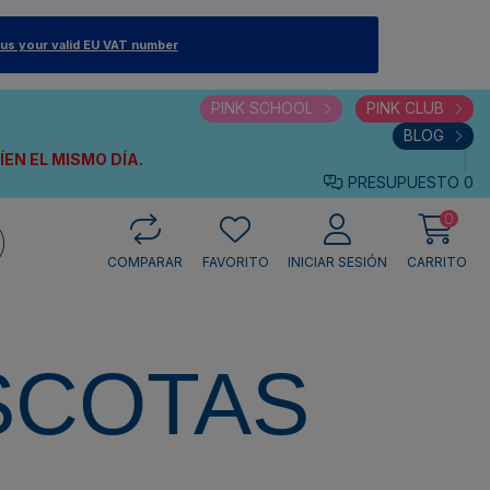
 us your valid EU VAT number
PINK SCHOOL
PINK CLUB
BLOG
VÍEN
EL MISMO DÍA.
PRESUPUESTO
0
0
COMPARAR
FAVORITO
INICIAR SESIÓN
CARRITO
SCOTAS