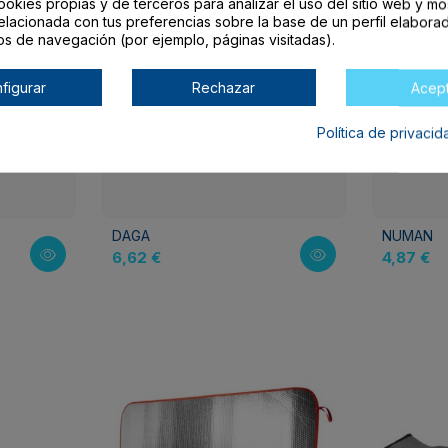
ookies propias y de terceros para analizar el uso del sitio web y mo
elacionada con tus preferencias sobre la base de un perfil elaborad
os de navegación (por ejemplo, páginas visitadas).
figurar
Rechazar
Acep
Política de privaci
DAGA
NUMAN
6,62 €
4,87 €