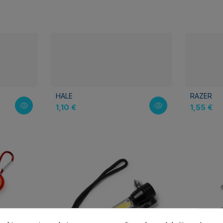
HALE
RAZER
1,10 €
1,55 €