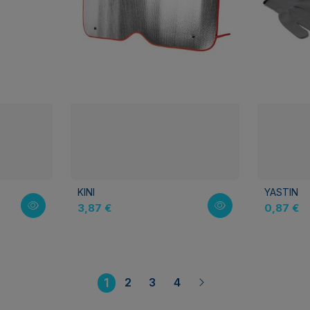
KINI
YASTIN
3,87 €
0,87 €
1
2
3
4