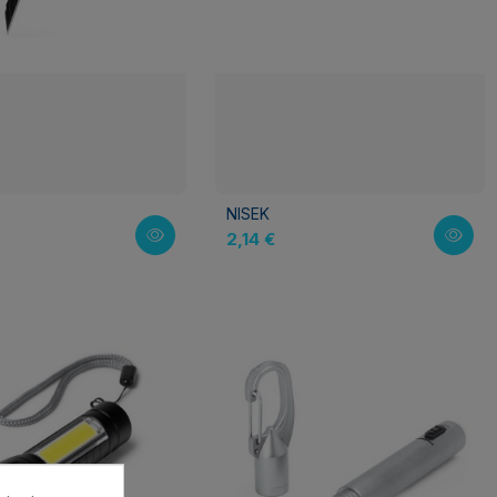
NISEK
2,14 €