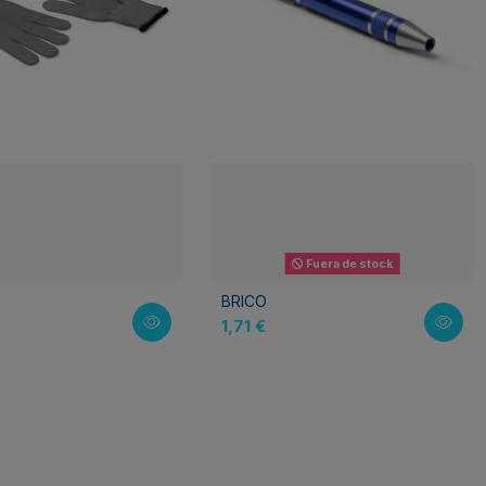
Fuera de stock
BRICO
1,71 €