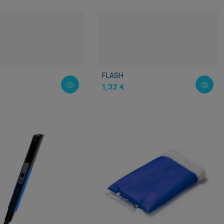
FLASH
1,32 €