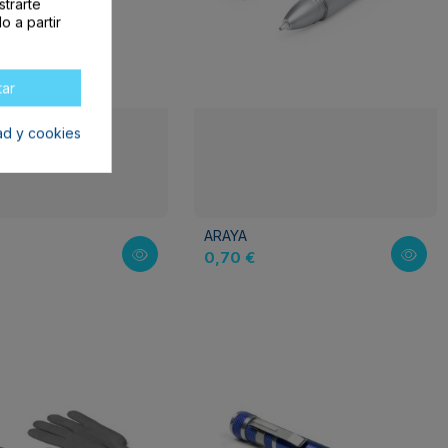
strarte
o a partir
tar
dad y cookies
ARAYA
0,70 €