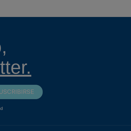
,
ter.
USCRIBIRSE
ad