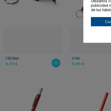
Utilizamos c
publicidad r
de tus hábit
Con
TRESNA
DOKI
0,73 €
0,89 €