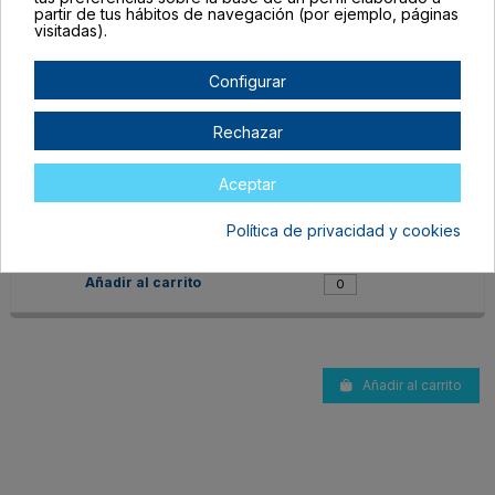
partir de tus hábitos de navegación (por ejemplo, páginas
visitadas).
Configurar
Rechazar
ME1026S102
TALLA ÚNICA ADULTO
Aceptar
NEGRO
En stock
Política de privacidad y cookies
5,04 €
Añadir al carrito