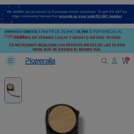
We deliver our products to European Union countries. To get 0% VAT for
intra-community transaction
provide us your valid EU VAT number
ENNVÍOS
GRATIS
A PARTIR DE
29,99€
/
18,95€
SI PERTENECES AL
PINK CLUB
HORARIO DE VERANO (JULIO Y AGOSTO 08:00H-15:00H)
ES NECESARIO REALIZAR LOS PEDIDOS ANTES DE LAS 12:00H
PARA QUE SE ENVÍEN
EL MISMO DÍA.
0