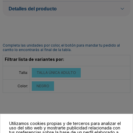
Detalles del producto
Completa las unidades por color, el botón para mandar tu pedido al
carrito lo encontrarás al final de la tabla.
Filtrar lista de variantes por:
Talla:
TALLA ÚNICA ADULTO
Color:
NEGRO
Utilizamos cookies propias y de terceros para analizar el
uso del sitio web y mostrarte publicidad relacionada con
tus preferencias sobre la base de un perfil elaborado a