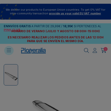
We deliver our products to European Union countries. To get 0% VAT for
intra-community transaction
provide us your valid EU VAT number
ENNVÍOS
GRATIS
A PARTIR DE
29,99€
/
18,95€
SI PERTENECES AL
PINK CLUB
HORARIO DE VERANO (JULIO Y AGOSTO 08:00H-15:00H)
ES NECESARIO REALIZAR LOS PEDIDOS ANTES DE LAS 12:00H
PARA QUE SE ENVÍEN
EL MISMO DÍA.
0