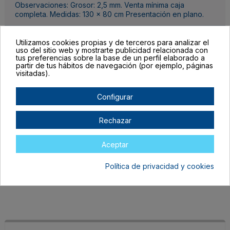
Observaciones: Grosor: 2,5 mm. Venta mínima caja
completa. Medidas: 130 x 80 cm Presentación en plano.
Detalles del producto
Utilizamos cookies propias y de terceros para analizar el
uso del sitio web y mostrarte publicidad relacionada con
tus preferencias sobre la base de un perfil elaborado a
partir de tus hábitos de navegación (por ejemplo, páginas
visitadas).
Configurar
Completa las unidades por color, el botón para mandar tu pedido al
carrito lo encontrarás al final de la tabla.
Rechazar
Filtrar lista de variantes por:
Aceptar
Talla:
TALLA ÚNICA ADULTO
Política de privacidad y cookies
Color:
NEGRO