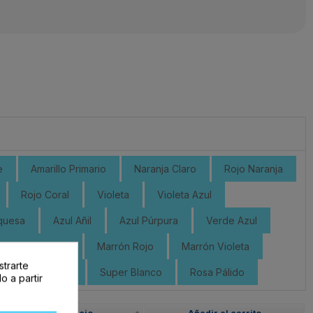
e
Amarillo Primario
Naranja Claro
Rojo Naranja
Rojo Coral
Violeta
Violeta Azul
quesa
Azul Añil
Azul Púrpura
Verde Azul
Marrón Dorado
Marrón Rojo
Marrón Violeta
strarte
Gris Oscuro
Super Blanco
Rosa Pálido
o a partir