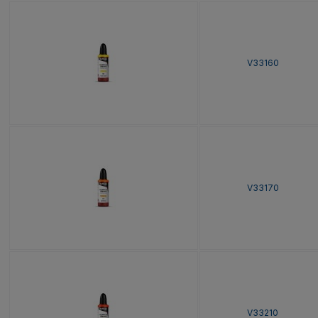
V33160
V33170
V33210