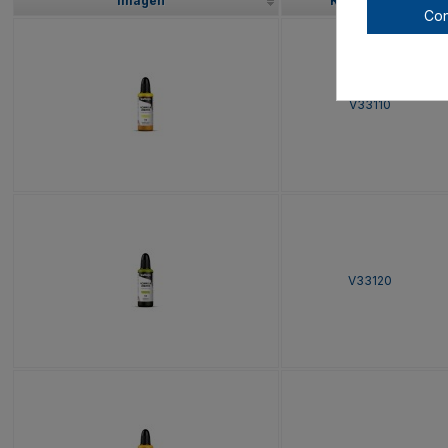
Imagen
Referencia
Con
V33110
V33120