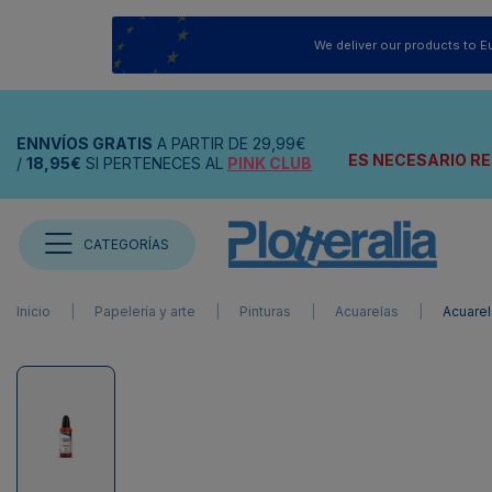
We deliver our products to E
ENNVÍOS
GRATIS
A PARTIR DE
29,99€
ES NECESARIO RE
/
18,95€
SI PERTENECES AL
PINK CLUB
CATEGORÍAS
Inicio
Papelería y arte
Pinturas
Acuarelas
Acuarel