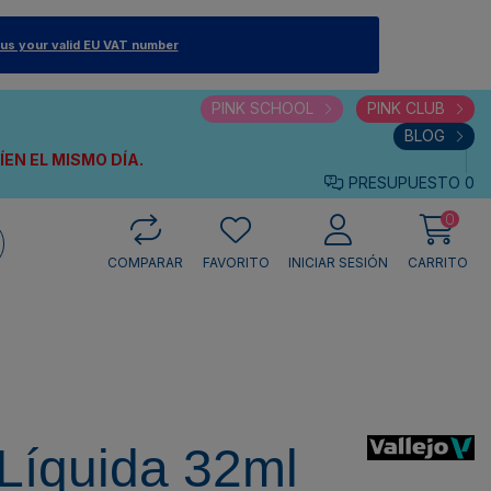
 us your valid EU VAT number
PINK SCHOOL
PINK CLUB
BLOG
VÍEN
EL MISMO DÍA.
PRESUPUESTO
0
0
COMPARAR
FAVORITO
INICIAR SESIÓN
CARRITO
Líquida 32ml