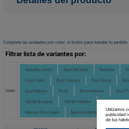
Completa las unidades por color, el botón para mandar tu pedido al c
Filtrar lista de variantes por:
Amarillo Limón
Azul Ultramar
Naranja
V
Rojo Claro
Rojo Intenso
Rojo Rosa
Roj
Color:
Azul Marino
Rosa
Rosa Intenso
Azul Pi
Verde Bosque
Verde Intenso
Verde Claro 
Utilizamos c
Marrón Chocolate
Marrón Intenso
Sepia
publicidad r
de tus hábit