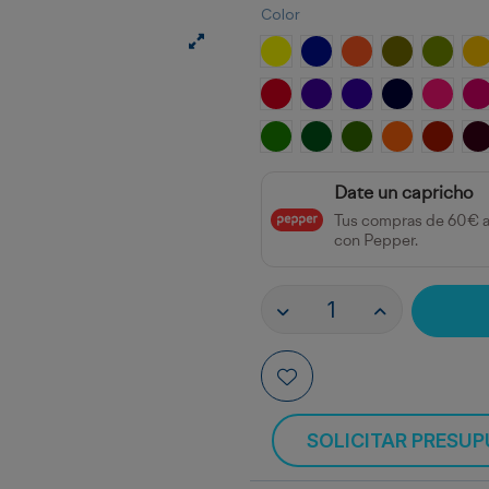
Color
Amarillo Limón
Azul Ultramar
Naranja
Verde Oliva
Chartr
A
Rojo Coral
Violeta
Violeta Azul
Azul Marino
Rosa
R
Verde Amarillo
Verde Dorado
Oliva Dorada
Marrón Dor
Marrón
M
Date un capricho
Tus compras de 60€ 
con Pepper.
SOLICITAR PRESU