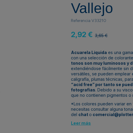
Vallejo
Referencia
V33210
2,92 €
3,65 €
Acuarela Líquida
es una gam
con una selección de colorant
tonos son muy luminosos y d
extendiéndose fácilmente sin de
versátiles, se pueden emplear e
caligrafía, plumas técnicas, pa
“acid free” por tanto se pue
fotografías
. Debido a su visc
que no contienen pigmentos o r
*Los colores pueden variar en f
necesitas consultar alguna ton
del
chat
o
comercial@plotter
Leer más