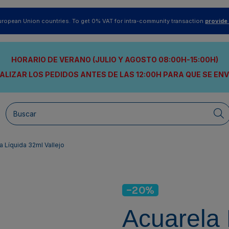
uropean Union countries. To get 0% VAT for intra-community transaction
provide
HORARIO DE VERANO (JULIO Y AGOSTO 08:00H-15:00H)
ALIZAR LOS PEDIDOS ANTES DE LAS 12:00H
PARA QUE SE EN
a Líquida 32ml Vallejo
-20%
Acuarela 