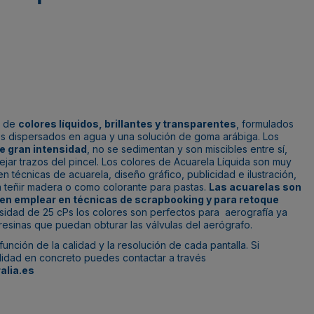
a de
colores líquidos, brillantes y transparentes
, formulados
es dispersados en agua y una solución de goma arábiga. Los
e gran intensidad
, no se sedimentan y son miscibles entre sí,
jar trazos del pincel. Los colores de Acuarela Líquida son muy
n técnicas de acuarela, diseño gráfico, publicidad e ilustración,
ra teñir madera o como colorante para pastas.
Las acuarelas son
den emplear en técnicas de scrapbooking y para retoque
osidad de 25 cPs los colores son perfectos para aerografía ya
esinas que puedan obturar las válvulas del aerógrafo.
unción de la calidad y la resolución de cada pantalla. Si
alidad en concreto puedes contactar a través
alia.es