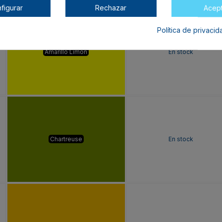
Color
Disponibilidad
figurar
Rechazar
Acep
Política de privaci
Amarillo Limón
En stock
Chartreuse
En stock