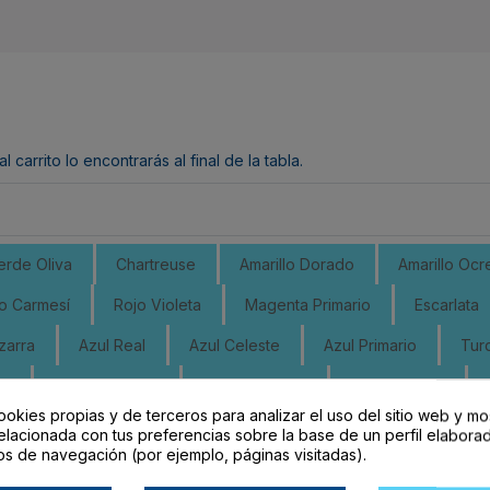
arrito lo encontrarás al final de la tabla.
erde Oliva
Chartreuse
Amarillo Dorado
Amarillo Ocr
o Carmesí
Rojo Violeta
Magenta Primario
Escarlata
zarra
Azul Real
Azul Celeste
Azul Primario
Tur
Ac
Verde Amarillo
Verde Dorado
Oliva Dorada
ookies propias y de terceros para analizar el uso del sitio web y mo
Marrón Naranja
Negro
Gris Claro
Gris Medio Ac
elacionada con tus preferencias sobre la base de un perfil elaborad
os de navegación (por ejemplo, páginas visitadas).