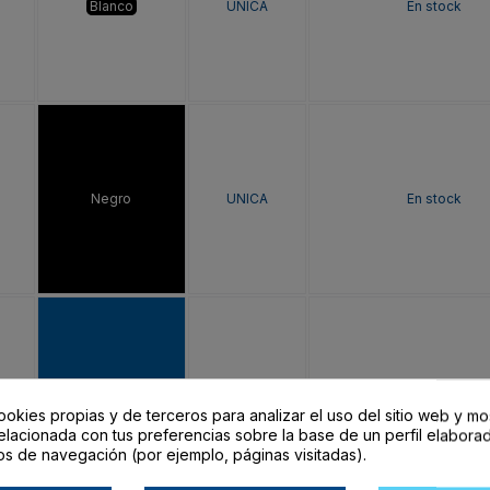
Blanco
UNICA
En stock
Negro
UNICA
En stock
ROYAL
UNICA
En stock
ookies propias y de terceros para analizar el uso del sitio web y mo
elacionada con tus preferencias sobre la base de un perfil elaborad
os de navegación (por ejemplo, páginas visitadas).