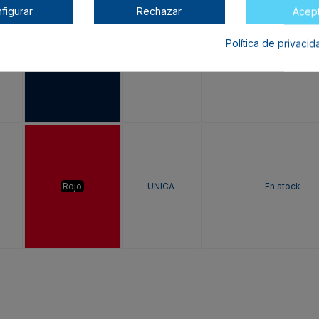
figurar
Rechazar
Acep
Política de privaci
MARINO
UNICA
En stock
Rojo
UNICA
En stock