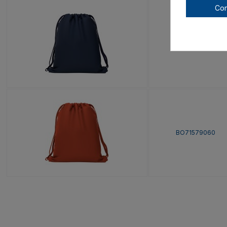
Con
BO71579055
BO71579060