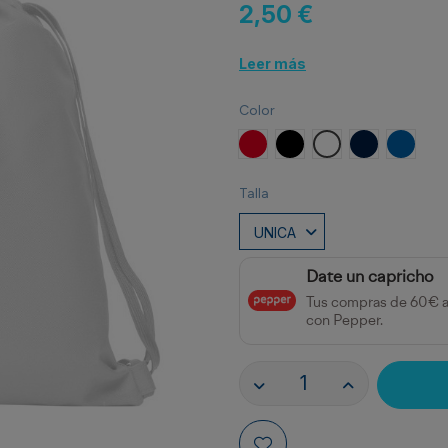
2,50 €
Leer más
Color
Rojo
Negro
Blanco
MARINO
ROYAL
Talla
Date un capricho
Tus compras de 60€ 
con Pepper.