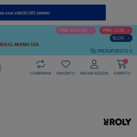
 us your valid EU VAT number
PINK SCHOOL
PINK CLUB
BLOG
VÍEN
EL MISMO DÍA.
PRESUPUESTO
0
0
COMPARAR
FAVORITO
INICIAR SESIÓN
CARRITO