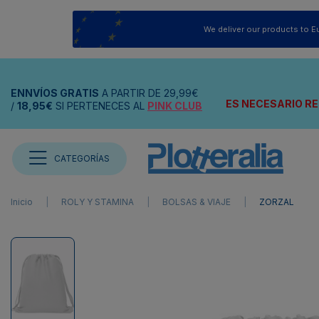
We deliver our products to E
ENNVÍOS
GRATIS
A PARTIR DE
29,99€
ES NECESARIO RE
/
18,95€
SI PERTENECES AL
PINK CLUB
CATEGORÍAS
Inicio
ROLY Y STAMINA
BOLSAS & VIAJE
ZORZAL