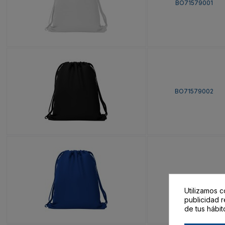
BO71579001
BO71579002
BO71579005
Utilizamos c
publicidad r
de tus hábit