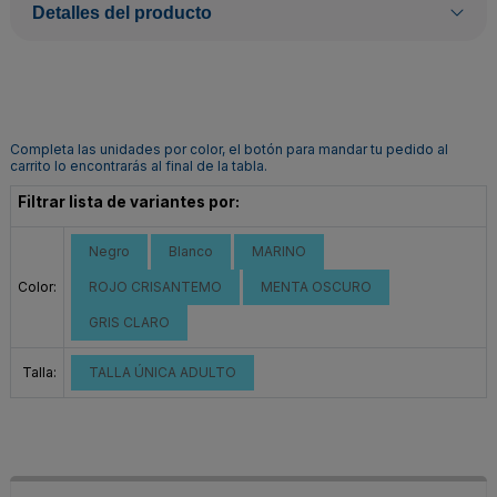
Detalles del producto
Completa las unidades por color, el botón para mandar tu pedido al
carrito lo encontrarás al final de la tabla.
Filtrar lista de variantes por:
Negro
Blanco
MARINO
Color:
ROJO CRISANTEMO
MENTA OSCURO
GRIS CLARO
Talla:
TALLA ÚNICA ADULTO