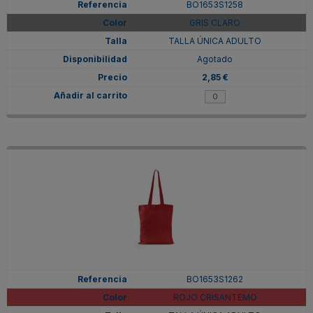
BO1653S1258
GRIS CLARO
TALLA ÚNICA ADULTO
Agotado
2,85 €
BO1653S1262
ROJO CRISANTEMO