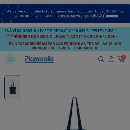
We deliver our products to European Union countries. To get 0% VAT for
intra-community transaction
provide us your valid EU VAT number
ENNVÍOS
GRATIS
A PARTIR DE
29,99€
/
18,95€
SI PERTENECES AL
PINK CLUB
HORARIO DE VERANO (JULIO Y AGOSTO 08:00H-15:00H)
ES NECESARIO REALIZAR LOS PEDIDOS ANTES DE LAS 12:00H
PARA QUE SE ENVÍEN
EL MISMO DÍA.
0