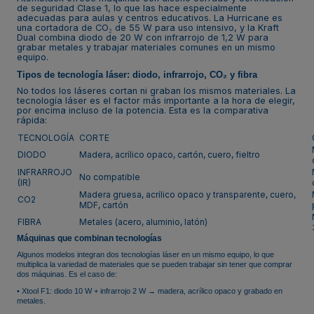
de seguridad Clase 1, lo que las hace especialmente
adecuadas para aulas y centros educativos. La Hurricane es
una cortadora de CO₂ de 55 W para uso intensivo, y la Kraft
Dual combina diodo de 20 W con infrarrojo de 1,2 W para
grabar metales y trabajar materiales comunes en un mismo
equipo.
Tipos de tecnología láser: diodo, infrarrojo, CO₂ y fibra
No todos los láseres cortan ni graban los mismos materiales. La
tecnología láser es el factor más importante a la hora de elegir,
por encima incluso de la potencia. Esta es la comparativa
rápida:
TECNOLOGÍA
CORTE
DIODO
Madera, acrílico opaco, cartón, cuero, fieltro
INFRARROJO
No compatible
(IR)
Madera gruesa, acrílico opaco y transparente, cuero,
CO2
MDF, cartón
FIBRA
Metales (acero, aluminio, latón)
Máquinas que combinan tecnologías
Algunos modelos integran dos tecnologías láser en un mismo equipo, lo que
multiplica la variedad de materiales que se pueden trabajar sin tener que comprar
dos máquinas. Es el caso de:
•
Xtool F1: diodo 10 W + infrarrojo 2 W → madera, acrílico opaco y grabado en
metales.