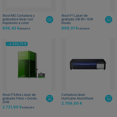
Xtool M2 Cortadora y
Xtool F1 Láser de
grabadora láser con
grabado 2W IR+ 10W
impresión a color
Diodo
636,42 €
899,01 €
654,61 €
1.511,50 €
-1.310,73 €
Xtool F1Ultra Láser de
Cortadora láser
grabado Fibra + Diodo
Hurricane AtomStack
20W
2.799,00 €
2.721,60 €
4.032,33 €