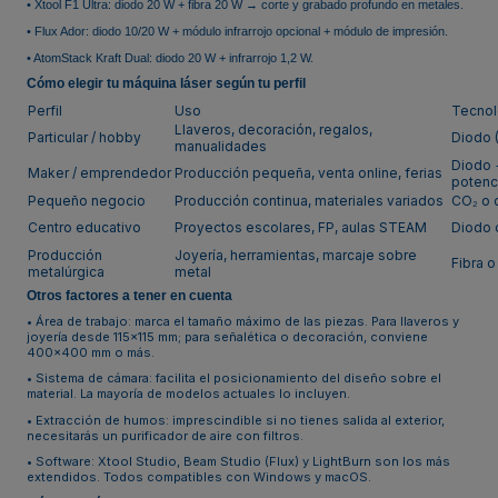
•
Xtool F1 Ultra: diodo 20 W + fibra 20 W → corte y grabado profundo en metales.
•
Flux Ador: diodo 10/20 W + módulo infrarrojo opcional + módulo de impresión.
•
AtomStack Kraft Dual: diodo 20 W + infrarrojo 1,2 W.
Cómo elegir tu máquina láser según tu perfil
Perfil
Uso
Tecnol
Llaveros, decoración, regalos,
Particular / hobby
Diodo 
manualidades
Diodo +
Maker / emprendedor
Producción pequeña, venta online, ferias
potenc
Pequeño negocio
Producción continua, materiales variados
CO₂ o 
Centro educativo
Proyectos escolares, FP, aulas STEAM
Diodo 
Producción
Joyería, herramientas, marcaje sobre
Fibra 
metalúrgica
metal
Otros factores a tener en cuenta
•
Área de trabajo: marca el tamaño máximo de las piezas. Para llaveros y
joyería desde 115×115 mm; para señalética o decoración, conviene
400×400 mm o más.
•
Sistema de cámara: facilita el posicionamiento del diseño sobre el
material. La mayoría de modelos actuales lo incluyen.
•
Extracción de humos: imprescindible si no tienes salida al exterior,
necesitarás un purificador de aire con filtros.
•
Software: Xtool Studio, Beam Studio (Flux) y LightBurn son los más
extendidos. Todos compatibles con Windows y macOS.