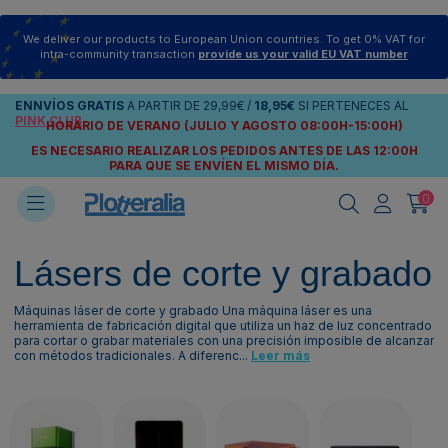
We deliver our products to European Union countries. To get 0% VAT for
intra-community transaction
provide us your valid EU VAT number
ENNVÍOS
GRATIS
A PARTIR DE
29,99€
/
18,95€
SI PERTENECES AL
PINK CLUB
HORARIO DE VERANO (JULIO Y AGOSTO 08:00H-15:00H)
ES NECESARIO REALIZAR LOS PEDIDOS ANTES DE LAS 12:00H
PARA QUE SE ENVÍEN
EL MISMO DÍA.
0
Lásers de corte y grabado
Máquinas láser de corte y grabado Una máquina láser es una
herramienta de fabricación digital que utiliza un haz de luz concentrado
para cortar o grabar materiales con una precisión imposible de alcanzar
con métodos tradicionales. A diferenc...
Leer más