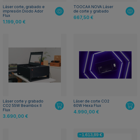
Láser corte, grabado e
TOOCAA NOVA Láser
impresión Diodo Ador
de corte y grabado
Flux
667,50 €
1.199,00 €
Láser corte y grabado
Láser de corte CO2
CO2 55W Beambox II
60W Hexa Flux
Flux
4.990,00 €
3.690,00 €
-1.613,89 €