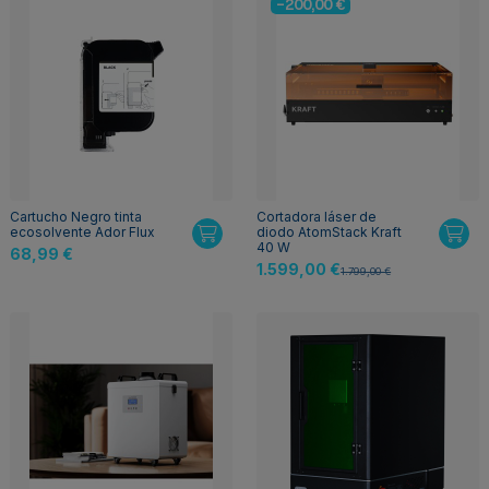
-200,00 €
Cartucho Negro tinta
Cortadora láser de
ecosolvente Ador Flux
diodo AtomStack Kraft
40 W
68,99 €
1.599,00 €
1.799,00 €