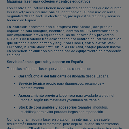
Máquinas láser para colegios y centros educativos
Los centros educativos tienen necesidades específicas que no cubren
los marketplaces internacionales: certificación CE para uso en aulas,
seguridad Clase 1, factura electrónica, presupuestos rápidos y servicio
técnico en España.
En Plotteralia contamos con el programa Pink School, con precios
especiales para colegios, institutos, centros de FP y universidades, y
con experiencia previa equipando aulas de innovación y proyectos
STEAM. Los modelos más demandados por centros educativos son los
que ofrecen diseño cerrado y seguridad Clase 1, como la AtomStack
Hurricane, la AtomStack Kraft Dual o la Flux Ador, porque pueden usarse
en presencia de alumnos sin necesidad de equipamiento de protección
adicional.
Servicio técnico, garantía y soporte en España
Todas las máquinas láser que vendemos cuentan con:
•
Garantía oficial del fabricante
gestionada desde España.
•
Servicio técnico propio
para diagnóstico, recambios y
mantenimiento.
•
Asesoramiento previo a la compra
para ayudarte a elegir el
modelo según tus materiales y volumen de trabajo.
•
Stock de consumibles y accesorios
(panales, módulos,
cuchillas) para evitar paradas largas por importación.
Comprar una máquina láser en plataformas internacionales suele
resultar más barato en el momento, pero deja al usuario sin certificados
de seguridad CE válidos para España, sin canal de garantía y sin servicio