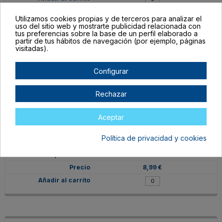
Utilizamos cookies propias y de terceros para analizar el
uso del sitio web y mostrarte publicidad relacionada con
tus preferencias sobre la base de un perfil elaborado a
partir de tus hábitos de navegación (por ejemplo, páginas
visitadas).
Configurar
Rechazar
Aceptar
VIN-OR-M-GC
Política de privacidad y cookies
Gris claro
En stock
8,99 €