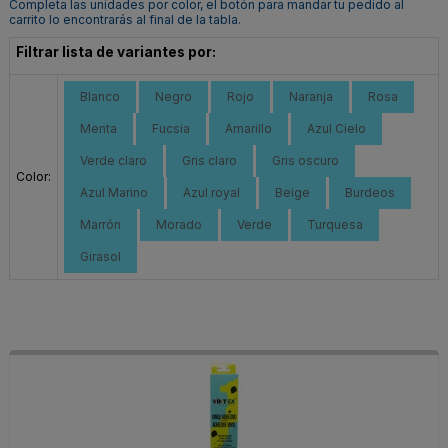
Completa las unidades por color, el botón para mandar tu pedido al
carrito lo encontrarás al final de la tabla.
Filtrar lista de variantes por:
Blanco
Negro
Rojo
Naranja
Rosa
Menta
Fucsia
Amarillo
Azul Cielo
Verde claro
Gris claro
Gris oscuro
Color:
Azul Marino
Azul royal
Beige
Burdeos
Marrón
Morado
Verde
Turquesa
Girasol