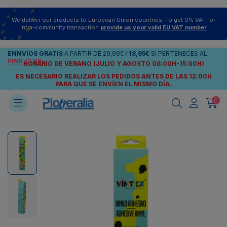
We deliver our products to European Union countries. To get 0% VAT for
intra-community transaction
provide us your valid EU VAT number
ENNVÍOS
GRATIS
A PARTIR DE
29,99€
/
18,95€
SI PERTENECES AL
PINK CLUB
HORARIO DE VERANO (JULIO Y AGOSTO 08:00H-15:00H)
ES NECESARIO REALIZAR LOS PEDIDOS ANTES DE LAS 12:00H
PARA QUE SE ENVÍEN
EL MISMO DÍA.
0