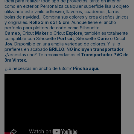
ideal para realizar todo tipo de proyectos, tanto en interior
como en exterior. Personaliza cualquier superficie lisa u objeto
utilizando este vinilo adhesivo, llaveros, cuadernos, tarros,
bolas de navidad... Combina sus colores y crea diseños únicos
y originales.
Rollo 3 m x 31,5 cm
. Aunque tiene el ancho
perfecto para plotters de corte como Silhouette
Cameo
, Cricut
Maker
o Cricut
Explore
, también es totalmente
compatible con Silhouette
Portrait
, Silhouette
Curio
o Cricut
Joy
. Disponible en una amplia variedad de colores. Y si lo
prefieres en acabado
BRILLO
.
NO incluyen transportador
¿Necesitas uno? Te recomendamos el
Transportador PVC de
3m Vintex
.
¿Lo necesitas en ancho de 63cm?
Pincha aquí
.