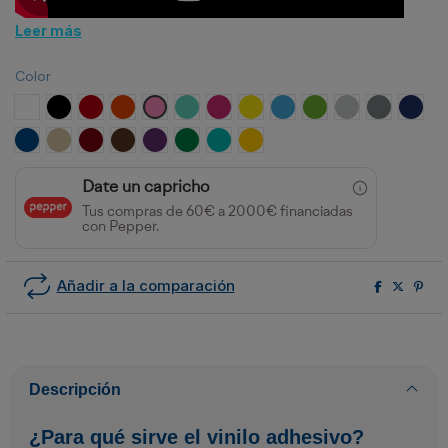
Leer más
Color
Blanco
Negro
Rojo
Naranja
Rosa
Menta
Fucsia
Amarillo
Azul Cielo
Verde claro
Gris claro
Gris oscuro
Azul M
Azul royal
Beige
Burdeos
Marrón
Morado
Verde
Turquesa
Girasol
Date un capricho
Tus compras de 60€ a 2000€ financiadas
con Pepper.
Añadir a la comparación
Descripción
¿Para qué sirve el vinilo adhesivo?