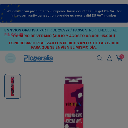
We deliver our products to European Union countries. To get 0% VAT for
intra-community transaction
provide us your valid EU VAT number
ENNVÍOS
GRATIS
A PARTIR DE
29,99€
/
18,95€
SI PERTENECES AL
PINK CLUB
HORARIO DE VERANO (JULIO Y AGOSTO 08:00H-15:00H)
ES NECESARIO REALIZAR LOS PEDIDOS ANTES DE LAS 12:00H
PARA QUE SE ENVÍEN
EL MISMO DÍA.
0