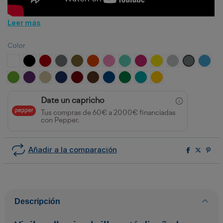
Leer más
Color
Blanco
Negro
Rojo
Plata
Oro
Naranja
Rosa
Menta
Fucsia
Amarillo
Gris claro
Gris oscuro
Azul C
Verde Claro
Morado
Beige
Azul Marino
Burdeos
Marrón
Azul Royal
Verde
Turquesa
Girasol
Date un capricho
Tus compras de 60€ a 2000€ financiadas
con Pepper.
Añadir a la comparación
Descripción