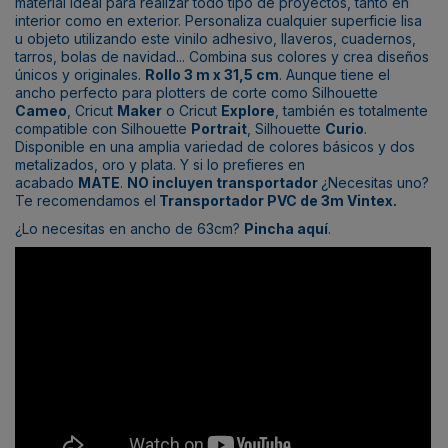
material ideal para realizar todo tipo de proyectos, tanto en
interior como en exterior. Personaliza cualquier superficie lisa
u objeto utilizando este vinilo adhesivo, llaveros, cuadernos,
tarros, bolas de navidad... Combina sus colores y crea diseños
únicos y originales.
Rollo 3 m x 31,5 cm
. Aunque tiene el
ancho perfecto para plotters de corte como Silhouette
Cameo
, Cricut
Maker
o Cricut
Explore
, también es totalmente
compatible con Silhouette
Portrait
, Silhouette
Curio
.
Disponible en una amplia variedad de colores básicos y dos
metalizados, oro y plata. Y si lo prefieres en
acabado
MATE
.
NO incluyen transportador
¿Necesitas uno?
Te recomendamos el
Transportador PVC de 3m Vintex
.
¿Lo necesitas en ancho de 63cm?
Pincha aquí
.