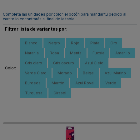
Completa las unidades por color, el botón para mandar tu pedido al
carrito lo encontrarás al final de la tabla.
Filtrar lista de variantes por:
Blanco
Negro
Rojo
Plata
Oro
Naranja
Rosa
Menta
Fucsia
Amarillo
Gris claro
Gris oscuro
Azul Cielo
Color:
Verde Claro
Morado
Beige
Azul Marino
Burdeos
Marrón
Azul Royal
Verde
Turquesa
Girasol