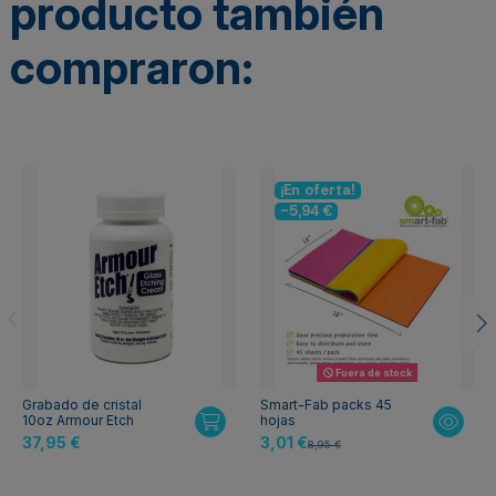
producto también
compraron:
¡En oferta!
-5,94 €
Fuera de stock
Grabado de cristal
Smart-Fab packs 45
10oz Armour Etch
hojas
37,95 €
3,01 €
8,95 €