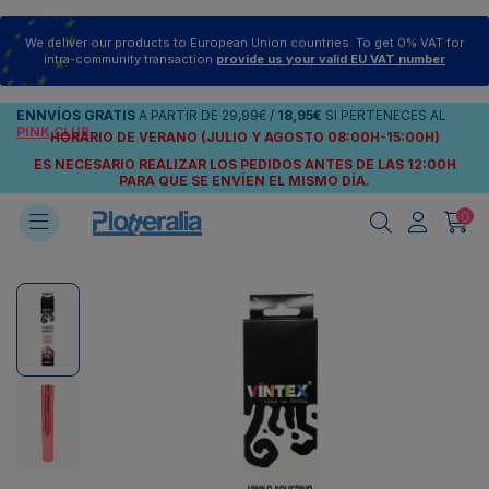
We deliver our products to European Union countries. To get 0% VAT for
intra-community transaction
provide us your valid EU VAT number
ENNVÍOS
GRATIS
A PARTIR DE
29,99€
/
18,95€
SI PERTENECES AL
PINK CLUB
HORARIO DE VERANO (JULIO Y AGOSTO 08:00H-15:00H)
ES NECESARIO REALIZAR LOS PEDIDOS ANTES DE LAS 12:00H
PARA QUE SE ENVÍEN
EL MISMO DÍA.
0