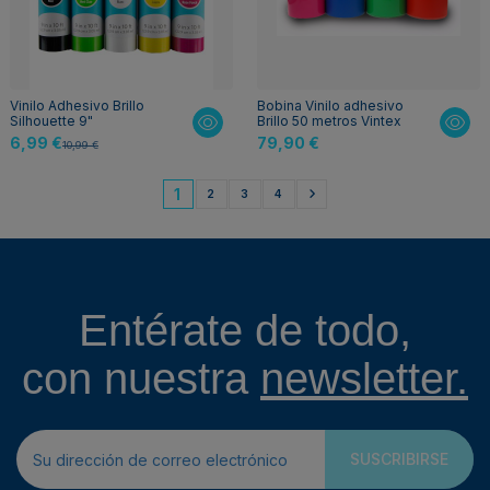
Vinilo Adhesivo Brillo
Bobina Vinilo adhesivo
Silhouette 9"
Brillo 50 metros Vintex
6,99 €
79,90 €
10,99 €
1
2
3
4
Entérate de todo,
con nuestra
newsletter.
SUSCRIBIRSE