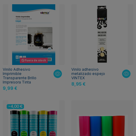
Fuera de stock
Vinilo Adhesivo
Vinilo adhesivo
Imprimible
metalizado espejo
Transparente Brillo
VINTEX
Impresora Tinta
8,95 €
9,99 €
-4,00 €