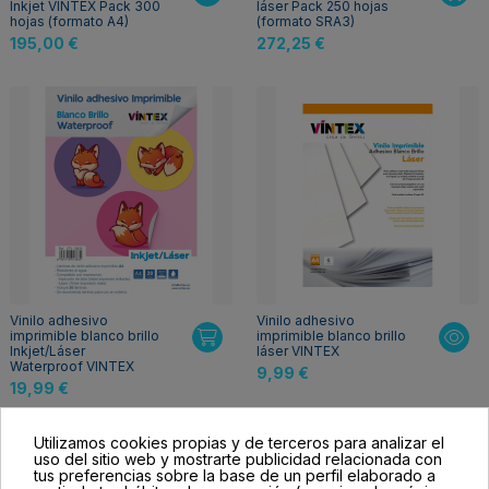
Inkjet VINTEX Pack 300
láser Pack 250 hojas
hojas (formato A4)
(formato SRA3)
195,00 €
272,25 €
Vinilo adhesivo
Vinilo adhesivo
imprimible blanco brillo
imprimible blanco brillo
Inkjet/Láser
láser VINTEX
Waterproof VINTEX
9,99 €
19,99 €
Utilizamos cookies propias y de terceros para analizar el
uso del sitio web y mostrarte publicidad relacionada con
tus preferencias sobre la base de un perfil elaborado a