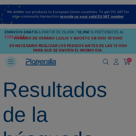
We deliver our products to European Union countries. To get 0% VAT for
intra-community transaction
provide us your valid EU VAT number
ENNVÍOS
GRATIS
A PARTIR DE
29,99€
/
18,95€
SI PERTENECES AL
PINK CLUB
HORARIO DE VERANO (JULIO Y AGOSTO 08:00H-15:00H)
ES NECESARIO REALIZAR LOS PEDIDOS ANTES DE LAS 12:00H
PARA QUE SE ENVÍEN
EL MISMO DÍA.
0
Resultados
de la