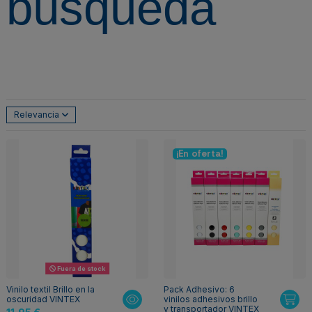
búsqueda
Relevancia
¡En oferta!
Fuera de stock
Vinilo textil Brillo en la
Pack Adhesivo: 6
oscuridad VINTEX
vinilos adhesivos brillo
y transportador VINTEX