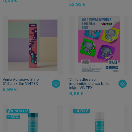
11,95 €
52,93 €
Vinilo Adhesivo Brillo
Vinilo adhesivo
31,5cm x 3m VINTEX
imprimible blanco brillo
inkjet VINTEX
8,99 €
9,99 €
¡En oferta!
-4,00 €
-30%