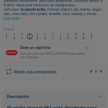
Adhesivo extrafuerte. Apto para exteriores. Duración media: 5-
6 años. Ideal para rotulación de escaparates,
vehículos.
Acabado brillo
. Colores: blanco, lila, menta, negro,
rojo, rosa claro, oro y plata, amarillo, azul, naranja y verde.
Leer más
Oracal
Blanco
Lila
Menta
Negro
Oro
Rojo
Rosa Claro
Plata
Naranja
Azul
Verde
Amarillo
Date un capricho
Tus compras de 60€ a 2000€ financiadas
con Pepper.
Añadir a la comparación
Descripción