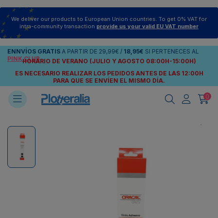
We deliver our products to European Union countries. To get 0% VAT for
intra-community transaction
provide us your valid EU VAT number
ENNVÍOS
GRATIS
A PARTIR DE
29,99€
/
18,95€
SI PERTENECES AL
PINK CLUB
HORARIO DE VERANO (JULIO Y AGOSTO 08:00H-15:00H)
ES NECESARIO REALIZAR LOS PEDIDOS ANTES DE LAS 12:00H
PARA QUE SE ENVÍEN
EL MISMO DÍA.
0