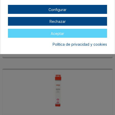
Configurar
Rechazar
VIN-ADH-O-ROJ
Rojo
Aceptar
En stock
8,95 €
Política de privacidad y cookies