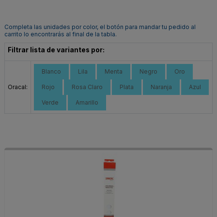
Completa las unidades por color, el botón para mandar tu pedido al
carrito lo encontrarás al final de la tabla.
Filtrar lista de variantes por:
Blanco
Lila
Menta
Negro
Oro
Oracal:
Rojo
Rosa Claro
Plata
Naranja
Azul
Verde
Amarillo