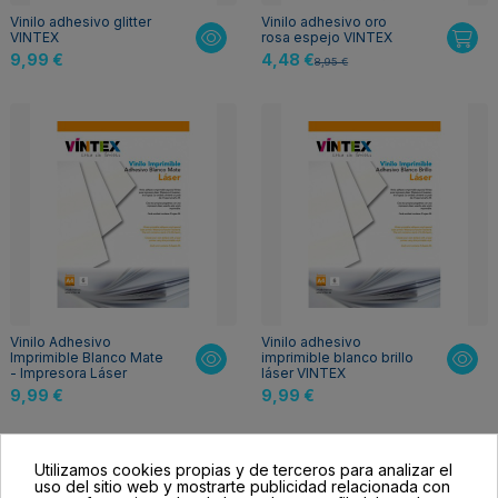
Vinilo adhesivo glitter
Vinilo adhesivo oro
VINTEX
rosa espejo VINTEX
9,99 €
4,48 €
8,95 €
Vinilo Adhesivo
Vinilo adhesivo
Imprimible Blanco Mate
imprimible blanco brillo
- Impresora Láser
láser VINTEX
9,99 €
9,99 €
Utilizamos cookies propias y de terceros para analizar el
uso del sitio web y mostrarte publicidad relacionada con