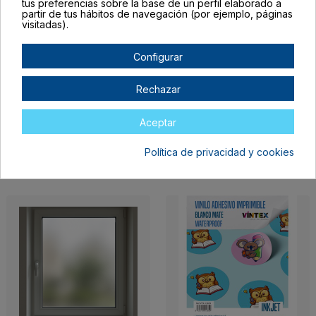
tus preferencias sobre la base de un perfil elaborado a
partir de tus hábitos de navegación (por ejemplo, páginas
visitadas).
Configurar
Rechazar
Vinilo Adhesivo
Vinilo adhesivo
Aceptar
Imprimible Blanco Mate
imprimible Surtido
removible Láser Pack
Inkjet/Láser
250 hojas (formato
Waterproof VINTEX
Política de privacidad y cookies
SRA3)
9,99 €
272,25 €