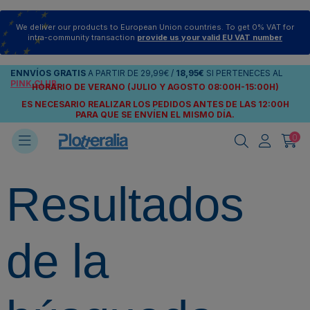
We deliver our products to European Union countries. To get 0% VAT for
intra-community transaction
provide us your valid EU VAT number
ENNVÍOS
GRATIS
A PARTIR DE
29,99€
/
18,95€
SI PERTENECES AL
PINK CLUB
HORARIO DE VERANO (JULIO Y AGOSTO 08:00H-15:00H)
ES NECESARIO REALIZAR LOS PEDIDOS ANTES DE LAS 12:00H
PARA QUE SE ENVÍEN
EL MISMO DÍA.
0
Resultados
de la