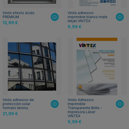
Vinilo efecto ácido
Vinilo adhesivo
PREMIUM
imprimible blanco mate
Inkjet VINTEX
13,99 €
9,99 €
Vinilo adhesivo de
Vinilo Adhesivo
protección solar
Imprimible
formato lámina
Transparente Brillo -
Impresora Láser
21,99 €
VINTEX
9,99 €