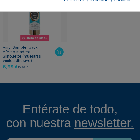
Fuera de stock
Vinyl Sampler pack
efecto madera
Silhouette (muestras
vinilo adhesivo)
6,99 €
10,99 €
Entérate de todo,
con nuestra
newsletter.