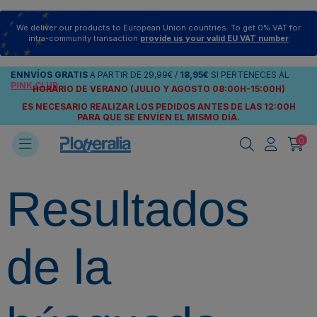
We deliver our products to European Union countries. To get 0% VAT for
intra-community transaction
provide us your valid EU VAT number
ENNVÍOS
GRATIS
A PARTIR DE
29,99€
/
18,95€
SI PERTENECES AL
PINK CLUB
HORARIO DE VERANO (JULIO Y AGOSTO 08:00H-15:00H)
ES NECESARIO REALIZAR LOS PEDIDOS ANTES DE LAS 12:00H
PARA QUE SE ENVÍEN
EL MISMO DÍA.
0
Resultados
de la