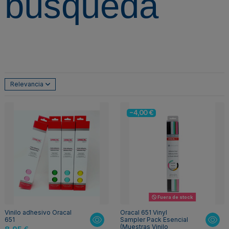
búsqueda
Relevancia
-4,00 €
Fuera de stock
Vinilo adhesivo Oracal
Oracal 651 Vinyl
651
Sampler Pack Esencial
(Muestras Vinilo