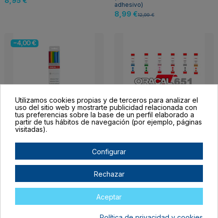
8,95 €
adhesivo)
8,99 €
12,99 €
-4,00 €
Utilizamos cookies propias y de terceros para analizar el
uso del sitio web y mostrarte publicidad relacionada con
tus preferencias sobre la base de un perfil elaborado a
partir de tus hábitos de navegación (por ejemplo, páginas
Fuera de stock
visitadas).
Oracal 651 Vinyl
Oracal 651 Pack 12
Sampler Pack Básico
colores
Configurar
(Muestras Vinilo
79,90 €
adhesivo)
8,99 €
12,99 €
Rechazar
Aceptar
-4,00 €
Política de privacidad y cookies