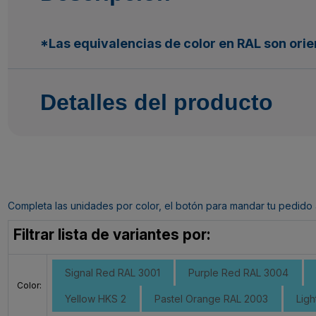
*Las equivalencias de color en RAL son orie
Detalles del producto
Completa las unidades por color, el botón para mandar tu pedido al c
Filtrar lista de variantes por:
Signal Red RAL 3001
Purple Red RAL 3004
Color:
Yellow HKS 2
Pastel Orange RAL 2003
Ligh