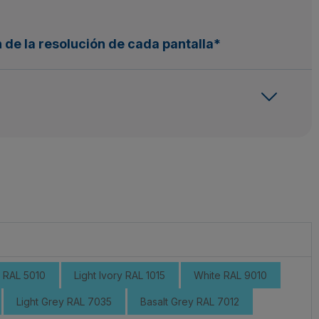
 de la resolución de cada pantalla*
e RAL 5010
Light Ivory RAL 1015
White RAL 9010
Light Grey RAL 7035
Basalt Grey RAL 7012