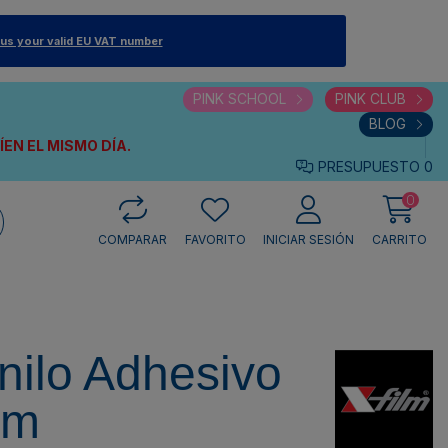
 us your valid EU VAT number
PINK SCHOOL
PINK CLUB
BLOG
VÍEN
EL MISMO DÍA.
PRESUPUESTO
0
0
COMPARAR
FAVORITO
INICIAR SESIÓN
CARRITO
nilo Adhesivo
 m