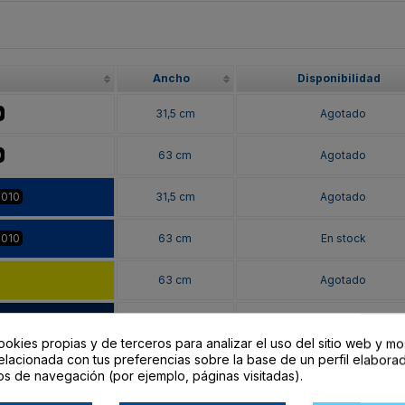
Ancho
Disponibilidad
0
31,5 cm
Agotado
0
63 cm
Agotado
5010
31,5 cm
Agotado
5010
63 cm
En stock
63 cm
Agotado
011
31,5 cm
En stock
ookies propias y de terceros para analizar el uso del sitio web y mo
elacionada con tus preferencias sobre la base de un perfil elaborad
011
63 cm
En stock
os de navegación (por ejemplo, páginas visitadas).
001
31,5 cm
Agotado