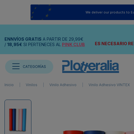
We deliver our products to E
ENNVÍOS
GRATIS
A PARTIR DE
29,99€
ES NECESARIO RE
/
18,95€
SI PERTENECES AL
PINK CLUB
CATEGORÍAS
Inicio
Vinilos
Vinilo Adhesivo
Vinilo Adhesivo VINTEX