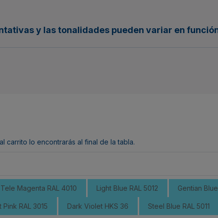
ntativas y las tonalidades pueden variar en función
arrito lo encontrarás al final de la tabla.
Tele Magenta RAL 4010
Light Blue RAL 5012
Gentian Blu
t Pink RAL 3015
Dark Violet HKS 36
Steel Blue RAL 5011