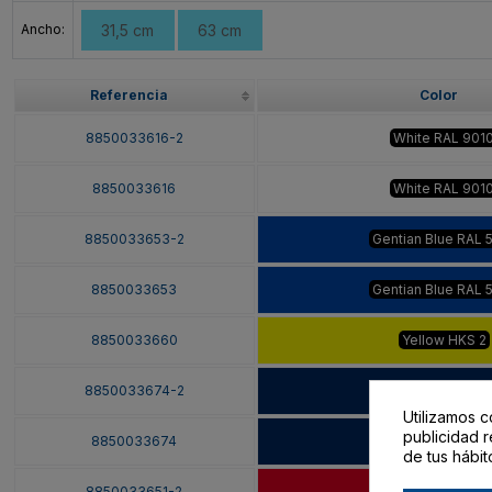
Ancho:
31,5 cm
63 cm
Referencia
Color
8850033616-2
White RAL 901
8850033616
White RAL 901
8850033653-2
Gentian Blue RAL 
8850033653
Gentian Blue RAL 
8850033660
Yellow HKS 2
8850033674-2
Steel Blue RAL 5
Utilizamos c
publicidad r
8850033674
Steel Blue RAL 5
de tus hábit
8850033651-2
Signal Red RAL 3