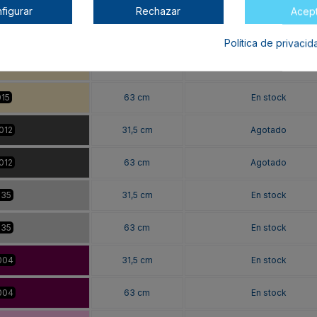
figurar
Rechazar
Acep
001
63 cm
Agotado
Política de privaci
015
31,5 cm
En stock
015
63 cm
En stock
012
31,5 cm
Agotado
012
63 cm
Agotado
035
31,5 cm
En stock
035
63 cm
En stock
004
31,5 cm
En stock
004
63 cm
En stock