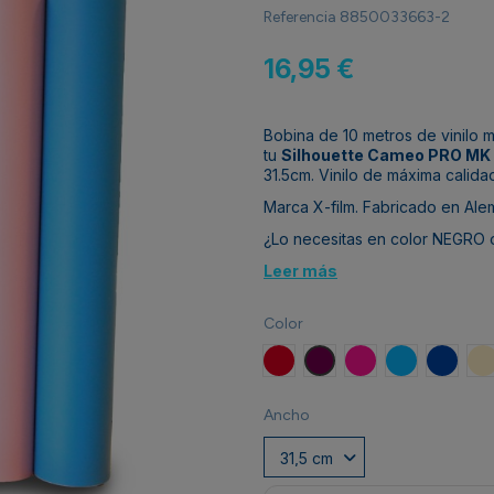
Referencia
8850033663-2
16,95 €
Bobina de 10 metros de vinilo
tu
Silhouette Cameo PRO MK 
31.5cm. Vinilo de máxima calid
Marca X-film. Fabricado en Ale
¿Lo necesitas en color NEGR
Leer más
Color
Signal Red RAL 3001
Purple Red RAL 3004
Tele Magenta RAL
Light Blue R
Gentia
L
Ancho