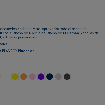
 monomérico acabado Mate. Aprovecha todo el ancho de
II
con el ancho de 63cm o del ancho de tu
Cameo 5
con las de
ad, adhesivo permanente
mania.
O o BLANCO?
Pincha aquí
.
 4010
AL 5012
n Blue RAL 5010
ight Ivory RAL 1015
White RAL 9010
Yellow HKS 2
Pastel Orange RAL 2003
Light Pink RAL 3015
Dark Violet HKS 36
Steel Blue RAL 5011
Light Grey RAL 7035
Basalt Grey RAL 7012