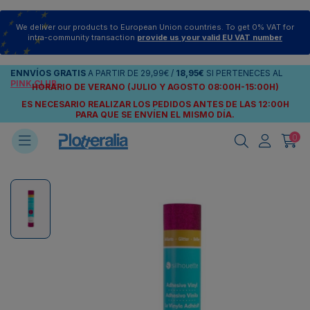
We deliver our products to European Union countries. To get 0% VAT for
intra-community transaction
provide us your valid EU VAT number
ENNVÍOS
GRATIS
A PARTIR DE
29,99€
/
18,95€
SI PERTENECES AL
PINK CLUB
HORARIO DE VERANO (JULIO Y AGOSTO 08:00H-15:00H)
ES NECESARIO REALIZAR LOS PEDIDOS ANTES DE LAS 12:00H
PARA QUE SE ENVÍEN
EL MISMO DÍA.
0