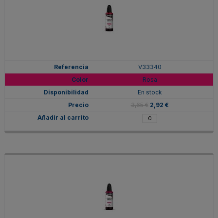
V33340
Rosa
En stock
3,65 €
2,92 €