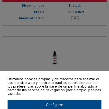
En stock
3,65 €
2,92 €
Utilizamos cookies propias y de terceros para analizar el
V33250
uso del sitio web y mostrarte publicidad relacionada con
tus preferencias sobre la base de un perfil elaborado a
Rojo Carmesí
partir de tus hábitos de navegación (por ejemplo, páginas
visitadas).
En stock
3,65 €
2,92 €
Configurar