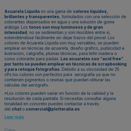
Acuarela Líquida
es una gama de
colores líquidos,
brillantes y transparentes
, formulados con una selección de
colorantes dispersados en agua y una solución de goma
arábiga. Los
tonos son muy luminosos y de gran
intensidad
, no se sedimentan y son miscibles entre sí,
extendiéndose fácilmente sin dejar trazos del pincel. Los
colores de Acuarela Líquida son muy versátiles, se pueden
emplear en técnicas de acuarela, diseño gráfico, publicidad e
ilustración, caligrafía, plumas técnicas, para teñir madera o
como colorante para pastas.
Las acuarelas son “acid free”
por tanto se pueden emplear en técnicas de scrapbooking
y para retoque fotografías
. Debido a su viscosidad de 25
cPs los colores son perfectos para aerografía ya que no
contienen pigmentos o resinas que puedan obturar las
válvulas del aerógrafo.
*Los colores pueden variar en función de la calidad y la
resolución de cada pantalla. Si necesitas consultar alguna
tonalidad en concreto puedes contactar a través
del
chat
o
comercial@plotteralia.es
Leer más
Color