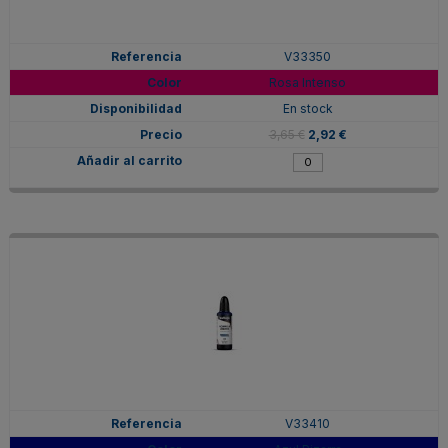
V33350
Rosa Intenso
En stock
3,65 €
2,92 €
V33410