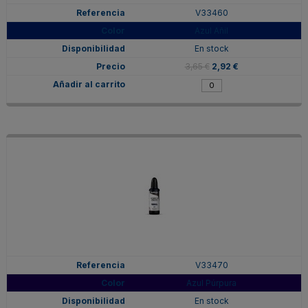
V33460
Azul Añil
En stock
3,65 €
2,92 €
V33470
Azul Púrpura
En stock