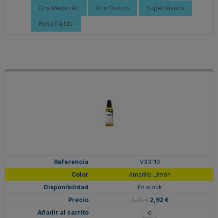
Gris Medio Ac
Gris Oscuro
Super Blanco
Rosa Pálido
V33110
Amarillo Limón
En stock
3,65 €
2,92 €