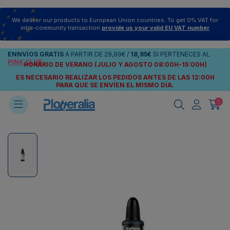
We deliver our products to European Union countries. To get 0% VAT for
intra-community transaction
provide us your valid EU VAT number
ENNVÍOS
GRATIS
A PARTIR DE
29,99€
/
18,95€
SI PERTENECES AL
PINK CLUB
HORARIO DE VERANO (JULIO Y AGOSTO 08:00H-15:00H)
ES NECESARIO REALIZAR LOS PEDIDOS ANTES DE LAS 12:00H
PARA QUE SE ENVÍEN
EL MISMO DÍA.
0