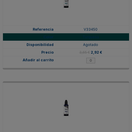
V33450
Turquesa
Agotado
3,65 €
2,92 €