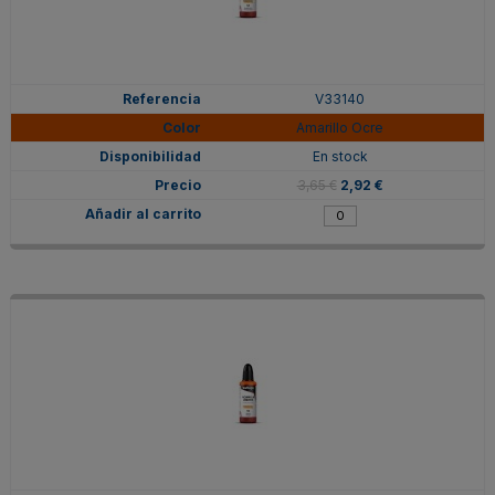
V33140
Amarillo Ocre
En stock
3,65 €
2,92 €