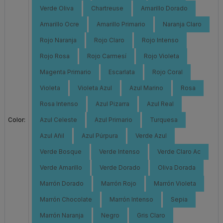
Verde Oliva
Chartreuse
Amarillo Dorado
Amarillo Ocre
Amarillo Primario
Naranja Claro
Rojo Naranja
Rojo Claro
Rojo Intenso
Rojo Rosa
Rojo Carmesí
Rojo Violeta
Magenta Primario
Escarlata
Rojo Coral
Violeta
Violeta Azul
Azul Marino
Rosa
Rosa Intenso
Azul Pizarra
Azul Real
Color:
Azul Celeste
Azul Primario
Turquesa
Azul Añil
Azul Púrpura
Verde Azul
Verde Bosque
Verde Intenso
Verde Claro Ac
Verde Amarillo
Verde Dorado
Oliva Dorada
Marrón Dorado
Marrón Rojo
Marrón Violeta
Marrón Chocolate
Marrón Intenso
Sepia
Marrón Naranja
Negro
Gris Claro