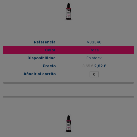
V33340
Rosa
En stock
3,65 €
2,92 €