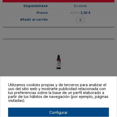
En stock
3,65 €
2,92 €
Utilizamos cookies propias y de terceros para analizar el
V33250
uso del sitio web y mostrarte publicidad relacionada con
tus preferencias sobre la base de un perfil elaborado a
Rojo Carmesí
partir de tus hábitos de navegación (por ejemplo, páginas
visitadas).
En stock
3,65 €
2,92 €
Configurar