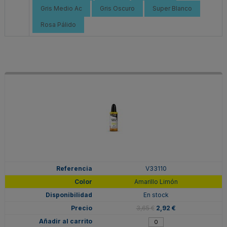
Gris Medio Ac
Gris Oscuro
Super Blanco
Rosa Pálido
V33110
Amarillo Limón
En stock
3,65 €
2,92 €