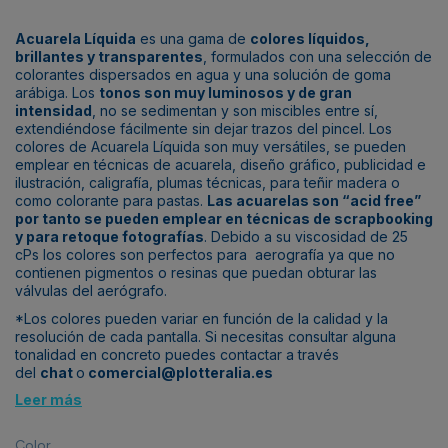
Acuarela Líquida
es una gama de
colores líquidos,
brillantes y transparentes
, formulados con una selección de
colorantes dispersados en agua y una solución de goma
arábiga. Los
tonos son muy luminosos y de gran
intensidad
, no se sedimentan y son miscibles entre sí,
extendiéndose fácilmente sin dejar trazos del pincel. Los
colores de Acuarela Líquida son muy versátiles, se pueden
emplear en técnicas de acuarela, diseño gráfico, publicidad e
ilustración, caligrafía, plumas técnicas, para teñir madera o
como colorante para pastas.
Las acuarelas son “acid free”
por tanto se pueden emplear en técnicas de scrapbooking
y para retoque fotografías
. Debido a su viscosidad de 25
cPs los colores son perfectos para aerografía ya que no
contienen pigmentos o resinas que puedan obturar las
válvulas del aerógrafo.
*Los colores pueden variar en función de la calidad y la
resolución de cada pantalla. Si necesitas consultar alguna
tonalidad en concreto puedes contactar a través
del
chat
o
comercial@plotteralia.es
Leer más
Color