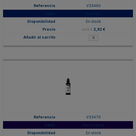
V33460
Azul Añil
En stock
3,65 €
2,92 €
V33470
Azul Púrpura
En stock