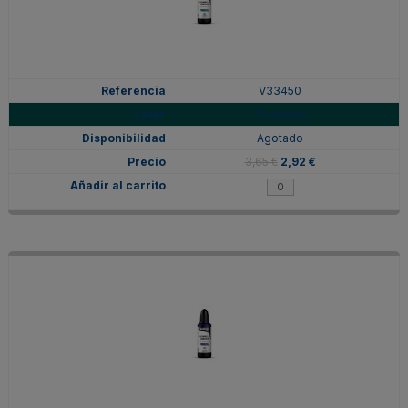
V33450
Turquesa
Agotado
3,65 €
2,92 €