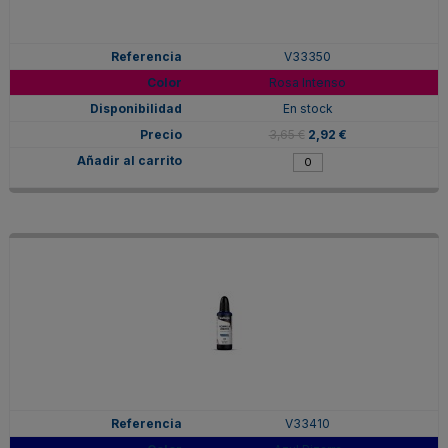
V33350
Rosa Intenso
En stock
3,65 €
2,92 €
V33410