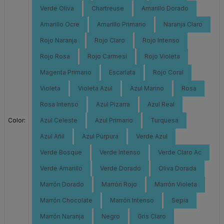
Verde Oliva
Chartreuse
Amarillo Dorado
Amarillo Ocre
Amarillo Primario
Naranja Claro
Rojo Naranja
Rojo Claro
Rojo Intenso
Rojo Rosa
Rojo Carmesí
Rojo Violeta
Magenta Primario
Escarlata
Rojo Coral
Violeta
Violeta Azul
Azul Marino
Rosa
Rosa Intenso
Azul Pizarra
Azul Real
Color:
Azul Celeste
Azul Primario
Turquesa
Azul Añil
Azul Púrpura
Verde Azul
Verde Bosque
Verde Intenso
Verde Claro Ac
Verde Amarillo
Verde Dorado
Oliva Dorada
Marrón Dorado
Marrón Rojo
Marrón Violeta
Marrón Chocolate
Marrón Intenso
Sepia
Marrón Naranja
Negro
Gris Claro