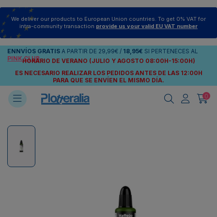
We deliver our products to European Union countries. To get 0% VAT for
intra-community transaction
provide us your valid EU VAT number
ENNVÍOS
GRATIS
A PARTIR DE
29,99€
/
18,95€
SI PERTENECES AL
PINK CLUB
HORARIO DE VERANO (JULIO Y AGOSTO 08:00H-15:00H)
ES NECESARIO REALIZAR LOS PEDIDOS ANTES DE LAS 12:00H
PARA QUE SE ENVÍEN
EL MISMO DÍA.
0