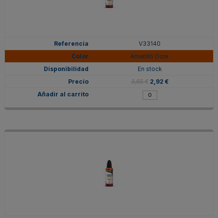
V33140
Amarillo Ocre
En stock
3,65 €
2,92 €