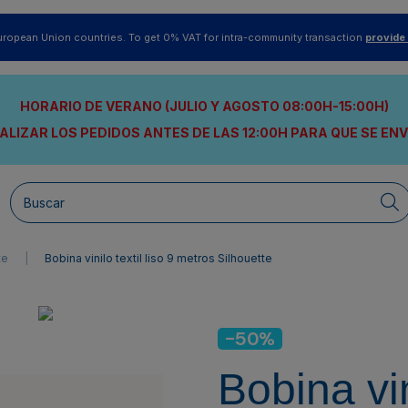
uropean Union countries. To get 0% VAT for intra-community transaction
provide
HORARIO DE VERANO (JULIO Y AGOSTO 08:00H-15:00H)
ALIZAR LOS PEDIDOS ANTES DE LAS 12:00H
PARA QUE SE EN
te
Bobina vinilo textil liso 9 metros Silhouette
-50%
Bobina vini