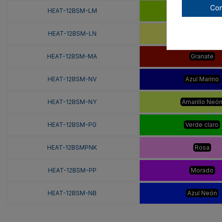
Con
HEAT-12BSM-LM
Verde Lima
HEAT-12BSM-LN
Limón
HEAT-12BSM-MA
Granate
HEAT-12BSM-NV
Azul Marino
HEAT-12BSM-NY
Amarillo Neó
HEAT-12BSM-PG
Verde claro
HEAT-12BSMPNK
Rosa
HEAT-12BSM-PP
Morado
HEAT-12BSM-NB
Azul Neón