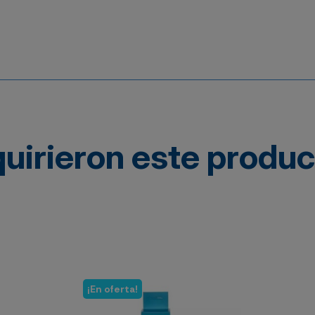
quirieron este produ
¡En oferta!