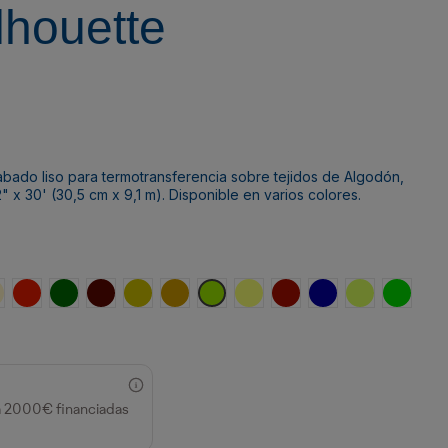
lhouette
abado liso para termotransferencia sobre tejidos de Algodón,
" x 30' (30,5 cm x 9,1 m). Disponible en varios colores.
eige
Rojo oscuro
Verde oscuro
Granate oscuro
Amarillo oscuro
Gold
Verde Lima
Limón
Granate
Azul Marino
Amarillo Neó
Verde c
a 2000€ financiadas