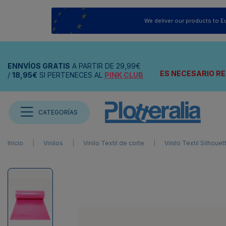
We deliver our products to E
ENNVÍOS
GRATIS
A PARTIR DE
29,99€
ES NECESARIO RE
/
18,95€
SI PERTENECES AL
PINK CLUB
CATEGORÍAS
Inicio
Vinilos
Vinilo Textil de corte
Vinilo Textil Silhouet