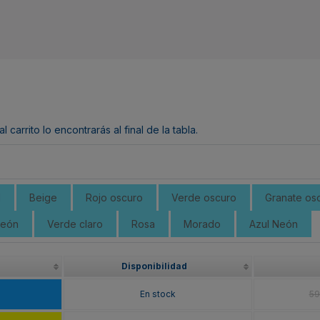
arrito lo encontrarás al final de la tabla.
l
Beige
Rojo oscuro
Verde oscuro
Granate os
Neón
Verde claro
Rosa
Morado
Azul Neón
Disponibilidad
En stock
59