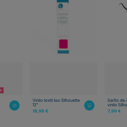
ck
Vinilo textil liso Silhouette
Garfio de
12"
vinilo Silh
18,98 €
7,99 €