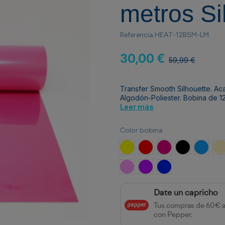
metros Si
Referencia
HEAT-12BSM-LM
30,00 €
59,99 €
Transfer Smooth Silhouette. Ac
Algodón-Poliester. Bobina de 12
Leer más
Color bobina
Amarillo
Rojo
Fucsia
Negro
Azul
B
Rosa
Morado
Azul Neón
Date un capricho
Tus compras de 60€ 
con Pepper.