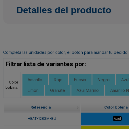
Detalles del producto
Completa las unidades por color, el botón para mandar tu pedido al c
Filtrar lista de variantes por:
Amarillo
Rojo
Fucsia
Negro
Azu
Color
bobina:
Limón
Granate
Azul Marino
Amarillo 
Referencia
Color bobina
HEAT-12BSM-BU
Azul