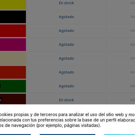
En stock
59
Agotado
59
Agotado
59
Agotado
59
Agotado
59
Agotado
59
Agotado
59
o
En stock
59
o
En stock
59
ookies propias y de terceros para analizar el uso del sitio web y mo
elacionada con tus preferencias sobre la base de un perfil elaborad
os de navegación (por ejemplo, páginas visitadas).
Agotado
59