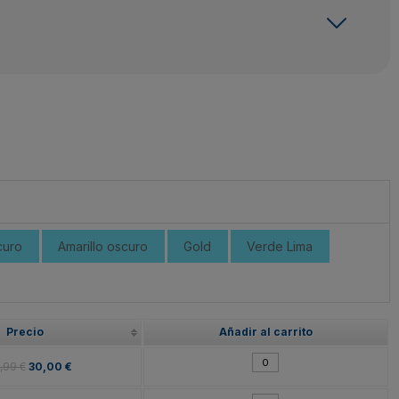
curo
Amarillo oscuro
Gold
Verde Lima
Precio
Añadir al carrito
,99 €
30,00 €