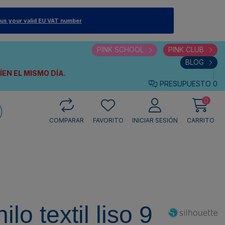
 us your valid EU VAT number
PINK SCHOOL
PINK CLUB
BLOG
VÍEN
EL MISMO DÍA.
PRESUPUESTO
0
0
COMPARAR
FAVORITO
INICIAR SESIÓN
CARRITO
lo textil liso 9