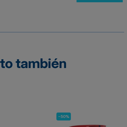
cto también
-50%