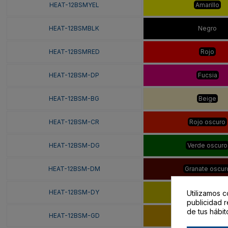
HEAT-12BSMYEL
Amarillo
HEAT-12BSMBLK
Negro
HEAT-12BSMRED
Rojo
HEAT-12BSM-DP
Fucsia
HEAT-12BSM-BG
Beige
HEAT-12BSM-CR
Rojo oscuro
HEAT-12BSM-DG
Verde oscuro
HEAT-12BSM-DM
Granate oscur
HEAT-12BSM-DY
Amarillo oscur
Utilizamos c
publicidad r
de tus hábit
HEAT-12BSM-GD
Gold