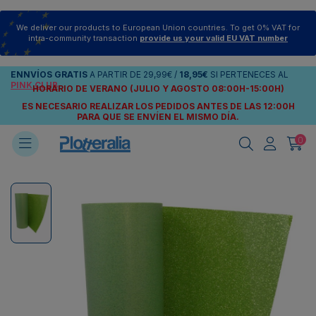
We deliver our products to European Union countries. To get 0% VAT for
intra-community transaction
provide us your valid EU VAT number
ENNVÍOS
GRATIS
A PARTIR DE
29,99€
/
18,95€
SI PERTENECES AL
PINK CLUB
HORARIO DE VERANO (JULIO Y AGOSTO 08:00H-15:00H)
ES NECESARIO REALIZAR LOS PEDIDOS ANTES DE LAS 12:00H
PARA QUE SE ENVÍEN
EL MISMO DÍA.
0