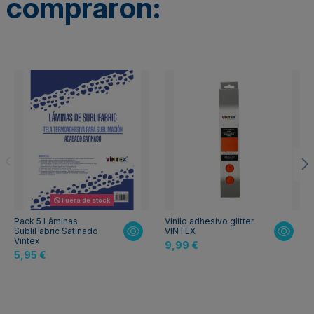
compraron:
Fuera de stock
Pack 5 Láminas
Vinilo adhesivo glitter
SubliFabric Satinado
VINTEX
Vintex
9,99 €
5,95 €