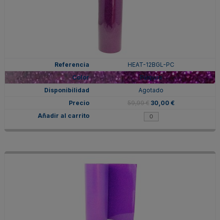
HEAT-12BGL-PC
Púrpura
Agotado
59,99 €
30,00 €