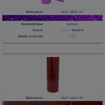
HEAT-12BGL-PU
Lila
Agotado
59,99 €
30,00 €
HEAT-12BGL-RD
Rojo