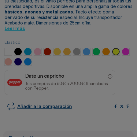
su elasticidad, es el vinilo perfecto para personalizar todas tus
prendas deportivas. Disponible en una amplia gama de colores
básicos, neones y metalizados
. Tacto efecto goma
derivado de su resistencia especial. Incluye transportador.
Acabado mate. Dimensiones de 25cm x 1m.
Leer más
Elástico
Blanco
Negro
Azul Claro
Rosa
Rojo
Amarillo
Oro
Plata
Neón Azul
Neón Verde
Neón Naranja
Neón Amaril
Neón 
Oro Rosa
Azul Petróleo Metalizado
Azul Metalizado
Date un capricho
Tus compras de 60€ a 2000€ financiadas
con Pepper.
Añadir a la comparación