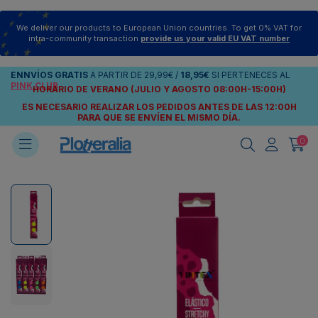
We deliver our products to European Union countries. To get 0% VAT for
intra-community transaction
provide us your valid EU VAT number
ENNVÍOS
GRATIS
A PARTIR DE
29,99€
/
18,95€
SI PERTENECES AL
PINK CLUB
HORARIO DE VERANO (JULIO Y AGOSTO 08:00H-15:00H)
ES NECESARIO REALIZAR LOS PEDIDOS ANTES DE LAS 12:00H
PARA QUE SE ENVÍEN
EL MISMO DÍA.
0