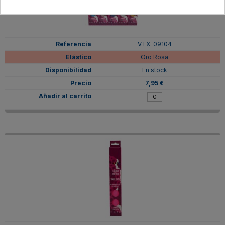
VTX-09104
Oro Rosa
En stock
7,95 €