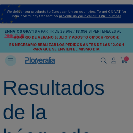
We deliver our products to European Union countries. To get 0% VAT for
intra-community transaction
provide us your valid EU VAT number
ENNVÍOS
GRATIS
A PARTIR DE
29,99€
/
18,95€
SI PERTENECES AL
PINK CLUB
HORARIO DE VERANO (JULIO Y AGOSTO 08:00H-15:00H)
ES NECESARIO REALIZAR LOS PEDIDOS ANTES DE LAS 12:00H
PARA QUE SE ENVÍEN
EL MISMO DÍA.
0
Resultados
de la