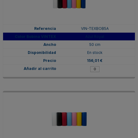
VIN-TEXBOB5A
Azul Royal
50 cm
En stock
156,01 €