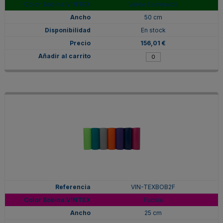
Verde Esmeralda
50 cm
En stock
156,01 €
VIN-TEXBOB2F
Fucsia
25 cm