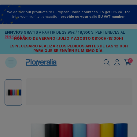
We deliver our products to European Union countries. To get 0% VAT for
intra-community transaction
provide us your valid EU VAT number
ENNVÍOS
GRATIS
A PARTIR DE
29,99€
/
18,95€
SI PERTENECES AL
PINK CLUB
HORARIO DE VERANO (JULIO Y AGOSTO 08:00H-15:00H)
ES NECESARIO REALIZAR LOS PEDIDOS ANTES DE LAS 12:00H
PARA QUE SE ENVÍEN
EL MISMO DÍA.
0