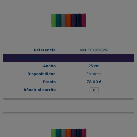
VIN-TEXBOB2VI
Violeta
25 cm
En stock
78,00 €