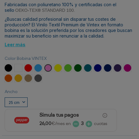
Fabricadas con poliuretano 100% y certificadas con el
sello
OEKO
-
TEX
®
STANDARD 100.
¿Buscas calidad profesional sin disparar tus costes de
producción? El Vinilo Textil Premium de Vintex en formato
bobina es la solución preferida por los creadores que buscan
maximizar su beneficio sin renunciar a la calidad.
Leer más
Color Bobina VINTEX
Negro
Blanco
Rojo
Azul Claro
Rosa
Amarillo
Verde Claro
Verde Esmeralda
Turquesa
Azul Royal
Azul Marino
Violeta
Fucsia
Naranja
Amarillo Calabaza
Tierra
Gris
Ancho
Simula tus pagos
26,00
€/mes en
3
cuotas