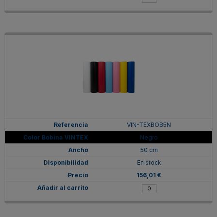
VIN-TEXBOB5N
Negro
50 cm
En stock
156,01 €