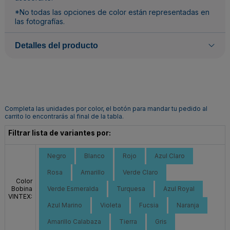
*No todas las opciones de color están representadas en
las fotografías.
Detalles del producto
Completa las unidades por color, el botón para mandar tu pedido al
carrito lo encontrarás al final de la tabla.
Filtrar lista de variantes por:
Negro
Blanco
Rojo
Azul Claro
Rosa
Amarillo
Verde Claro
Color
Bobina
Verde Esmeralda
Turquesa
Azul Royal
VINTEX:
Azul Marino
Violeta
Fucsia
Naranja
Amarillo Calabaza
Tierra
Gris