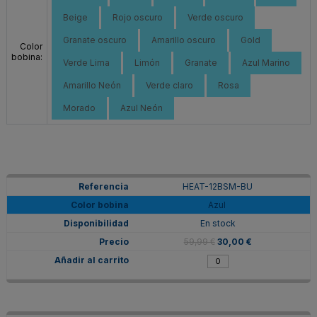
Beige
Rojo oscuro
Verde oscuro
Granate oscuro
Amarillo oscuro
Gold
Color
bobina:
Verde Lima
Limón
Granate
Azul Marino
Amarillo Neón
Verde claro
Rosa
Morado
Azul Neón
HEAT-12BSM-BU
Azul
En stock
59,99 €
30,00 €