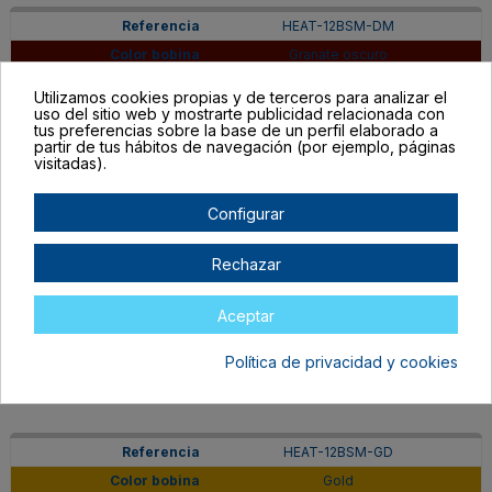
HEAT-12BSM-DM
Granate oscuro
En stock
Utilizamos cookies propias y de terceros para analizar el
59,99 €
30,00 €
uso del sitio web y mostrarte publicidad relacionada con
tus preferencias sobre la base de un perfil elaborado a
partir de tus hábitos de navegación (por ejemplo, páginas
visitadas).
Configurar
HEAT-12BSM-DY
Rechazar
Amarillo oscuro
En stock
Aceptar
59,99 €
30,00 €
Política de privacidad y cookies
HEAT-12BSM-GD
Gold