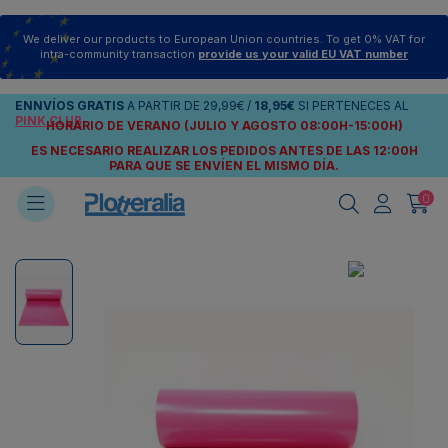
We deliver our products to European Union countries. To get 0% VAT for
intra-community transaction
provide us your valid EU VAT number
ENNVÍOS
GRATIS
A PARTIR DE
29,99€
/
18,95€
SI PERTENECES AL
PINK CLUB
HORARIO DE VERANO (JULIO Y AGOSTO 08:00H-15:00H)
ES NECESARIO REALIZAR LOS PEDIDOS ANTES DE LAS 12:00H
PARA QUE SE ENVÍEN
EL MISMO DÍA.
0