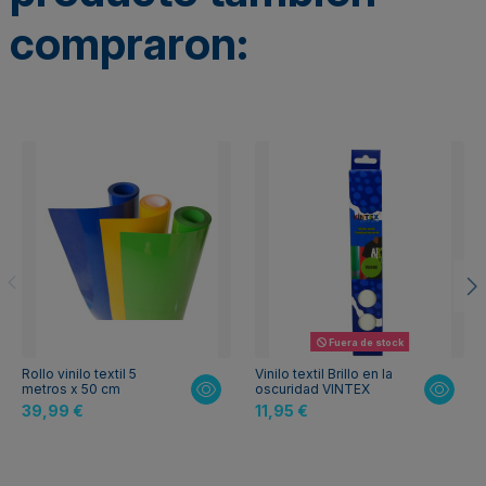
compraron:
Fuera de stock
Rollo vinilo textil 5
Vinilo textil Brillo en la
metros x 50 cm
oscuridad VINTEX
39,99 €
11,95 €