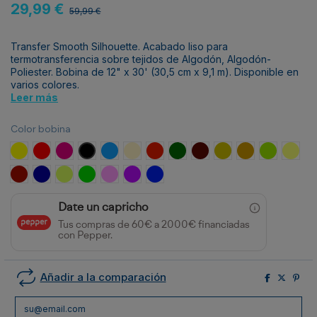
29,99 €
59,99 €
Transfer Smooth Silhouette. Acabado liso para
termotransferencia sobre tejidos de Algodón, Algodón-
Poliester. Bobina de 12" x 30' (30,5 cm x 9,1 m). Disponible en
varios colores.
Leer más
Color bobina
Amarillo
Rojo
Fucsia
Negro
Azul
Beige
Rojo oscuro
Verde oscuro
Granate oscuro
Amarillo oscuro
Gold
Verde Lima
Limón
Granate
Azul Marino
Amarillo Neón
Verde claro
Rosa
Morado
Azul Neón
Date un capricho
Tus compras de 60€ a 2000€ financiadas
con Pepper.
Añadir a la comparación