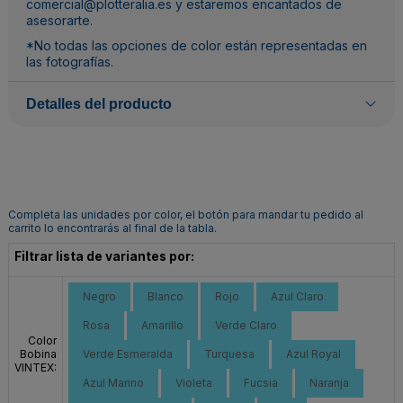
comercial@plotteralia.es y estaremos encantados de
asesorarte.
*No todas las opciones de color están representadas en
las fotografías.
Detalles del producto
Completa las unidades por color, el botón para mandar tu pedido al
carrito lo encontrarás al final de la tabla.
Filtrar lista de variantes por:
Negro
Blanco
Rojo
Azul Claro
Rosa
Amarillo
Verde Claro
Color
Bobina
Verde Esmeralda
Turquesa
Azul Royal
VINTEX:
Azul Marino
Violeta
Fucsia
Naranja