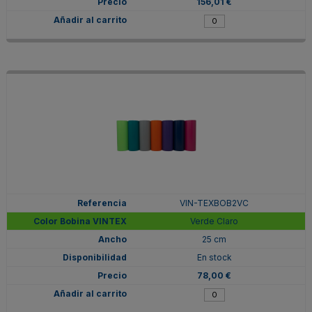
156,01 €
VIN-TEXBOB2VC
Verde Claro
25 cm
En stock
78,00 €