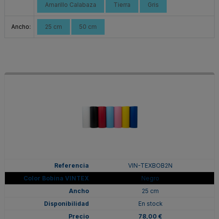
Amarillo Calabaza
Tierra
Gris
Ancho:
25 cm
50 cm
VIN-TEXBOB2N
Negro
25 cm
En stock
78,00 €