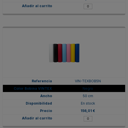
VIN-TEXBOB5N
Negro
50 cm
En stock
156,01 €