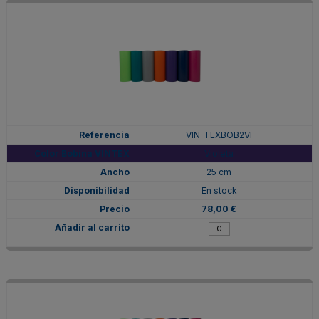
VIN-TEXBOB2VI
Violeta
25 cm
En stock
78,00 €