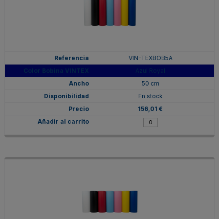
VIN-TEXBOB5A
Azul Royal
50 cm
En stock
156,01 €