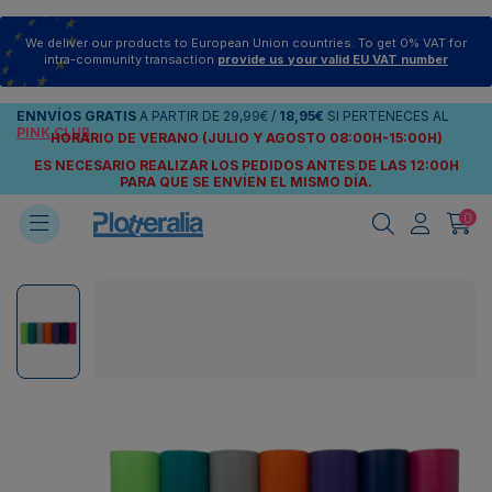
We deliver our products to European Union countries. To get 0% VAT for
intra-community transaction
provide us your valid EU VAT number
ENNVÍOS
GRATIS
A PARTIR DE
29,99€
/
18,95€
SI PERTENECES AL
PINK CLUB
HORARIO DE VERANO (JULIO Y AGOSTO 08:00H-15:00H)
ES NECESARIO REALIZAR LOS PEDIDOS ANTES DE LAS 12:00H
PARA QUE SE ENVÍEN
EL MISMO DÍA.
0