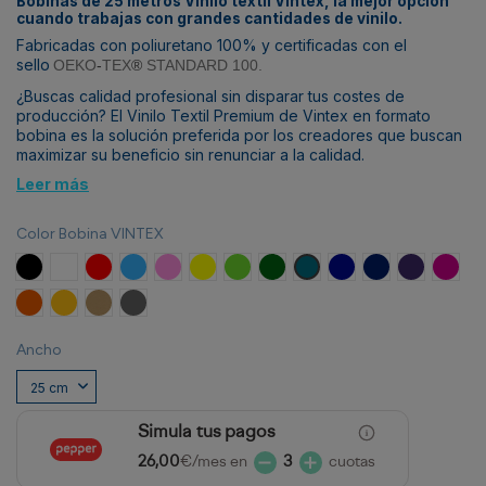
Bobinas de 25 metros Vinilo textil Vintex, la mejor opción
cuando trabajas con grandes cantidades de vinilo.
Fabricadas con poliuretano 100% y certificadas con el
sello
OEKO
-
TEX
®
STANDARD 100.
¿Buscas calidad profesional sin disparar tus costes de
producción? El Vinilo Textil Premium de Vintex en formato
bobina es la solución preferida por los creadores que buscan
maximizar su beneficio sin renunciar a la calidad.
Leer más
Color Bobina VINTEX
Negro
Blanco
Rojo
Azul Claro
Rosa
Amarillo
Verde Claro
Verde Esmeralda
Turquesa
Azul Royal
Azul Marino
Violeta
Fucsia
Naranja
Amarillo Calabaza
Tierra
Gris
Ancho
Simula tus pagos
26,00
€/mes en
3
cuotas