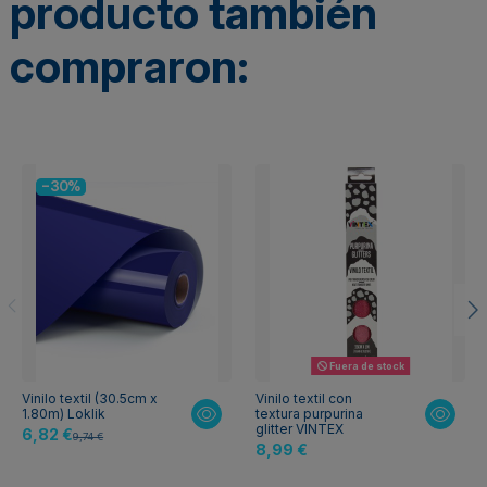
producto también
compraron:
-30%
Fuera de stock
Vinilo textil (30.5cm x
Vinilo textil con
1.80m) Loklik
textura purpurina
glitter VINTEX
6,82 €
9,74 €
8,99 €