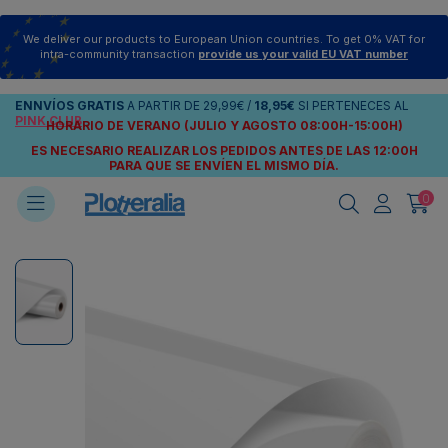
We deliver our products to European Union countries. To get 0% VAT for
intra-community transaction
provide us your valid EU VAT number
ENNVÍOS
GRATIS
A PARTIR DE
29,99€
/
18,95€
SI PERTENECES AL
PINK CLUB
HORARIO DE VERANO (JULIO Y AGOSTO 08:00H-15:00H)
ES NECESARIO REALIZAR LOS PEDIDOS ANTES DE LAS 12:00H
PARA QUE SE ENVÍEN
EL MISMO DÍA.
0