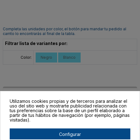
Completa las unidades por color, el botón para mandar tu pedido al
carrito lo encontrarás al final de la tabla.
Filtrar lista de variantes por:
Color:
Negro
Blanco
Utilizamos cookies propias y de terceros para analizar el
uso del sitio web y mostrarte publicidad relacionada con
tus preferencias sobre la base de un perfil elaborado a
partir de tus hábitos de navegación (por ejemplo, páginas
visitadas).
Configurar