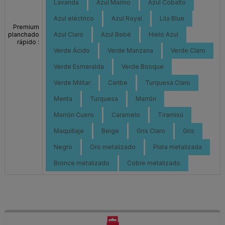
Lavanda
Azul Marino
Azul Cobalto
Azul eléctrico
Azul Royal
Lila Blue
Premium
planchado
Azul Claro
Azul Bebé
Hielo Azul
rápido :
Verde Ácido
Verde Manzana
Verde Claro
Verde Esmeralda
Verde Bosque
Verde Militar
Caribe
Turquesa Claro
Menta
Turquesa
Marrón
Marrón Cuero
Caramelo
Tiramisú
Maquillaje
Beige
Gris Claro
Gris
Negro
Oro metalizado
Plata metalizada
Bronce metalizado
Cobre metalizado