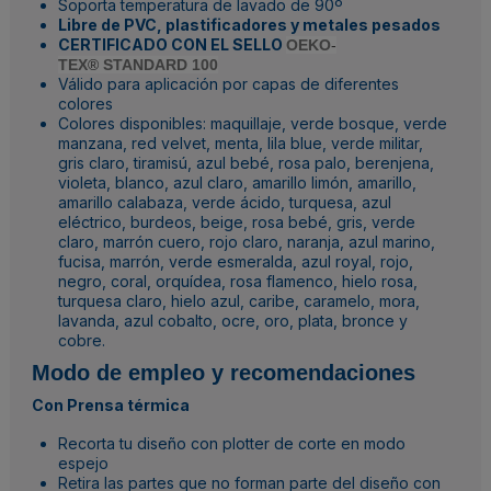
Soporta temperatura de lavado de 90º
Libre de PVC, plastificadores y metales pesados
CERTIFICADO CON EL SELLO
OEKO
-
TEX
®
STANDARD 100
Válido para aplicación por capas de diferentes
colores
Colores disponibles: maquillaje, verde bosque, verde
manzana, red velvet, menta, lila blue, verde militar,
gris claro, tiramisú, azul bebé, rosa palo, berenjena,
violeta, blanco, azul claro, amarillo limón, amarillo,
amarillo calabaza, verde ácido, turquesa, azul
eléctrico, burdeos, beige, rosa bebé, gris, verde
claro, marrón cuero, rojo claro, naranja, azul marino,
fucisa, marrón, verde esmeralda, azul royal, rojo,
negro, coral, orquídea, rosa flamenco, hielo rosa,
turquesa claro, hielo azul, caribe, caramelo, mora,
lavanda, azul cobalto, ocre, oro, plata, bronce y
cobre.
Modo de empleo y recomendaciones
Con Prensa térmica
Recorta tu diseño con plotter de corte en modo
espejo
Retira las partes que no forman parte del diseño con