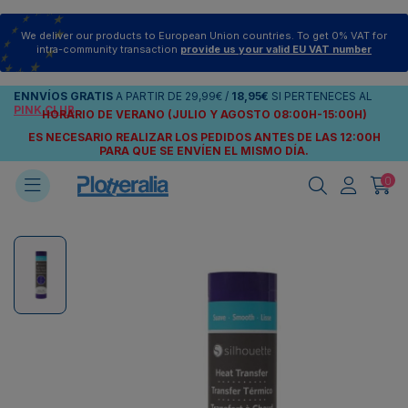
We deliver our products to European Union countries. To get 0% VAT for
intra-community transaction
provide us your valid EU VAT number
ENNVÍOS
GRATIS
A PARTIR DE
29,99€
/
18,95€
SI PERTENECES AL
PINK CLUB
HORARIO DE VERANO (JULIO Y AGOSTO 08:00H-15:00H)
ES NECESARIO REALIZAR LOS PEDIDOS ANTES DE LAS 12:00H
PARA QUE SE ENVÍEN
EL MISMO DÍA.
0