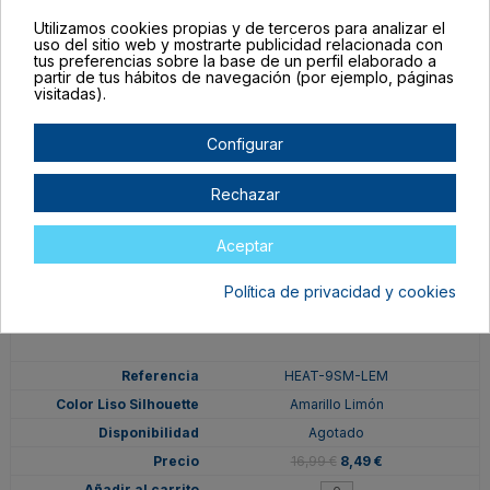
Granate
Utilizamos cookies propias y de terceros para analizar el
Agotado
uso del sitio web y mostrarte publicidad relacionada con
tus preferencias sobre la base de un perfil elaborado a
16,99 €
8,49 €
partir de tus hábitos de navegación (por ejemplo, páginas
visitadas).
Configurar
Rechazar
Aceptar
Política de privacidad y cookies
HEAT-9SM-LEM
Amarillo Limón
Agotado
16,99 €
8,49 €