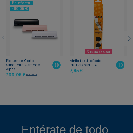
¡En oferta!
-69,05 €
Fuera de stock
Plotter de Corte
Vinilo textil efecto
Silhouette Cameo 5
Puff 3D VINTEX
Alpha
7,95 €
299,95 €
369,00 €
Entérate de todo,