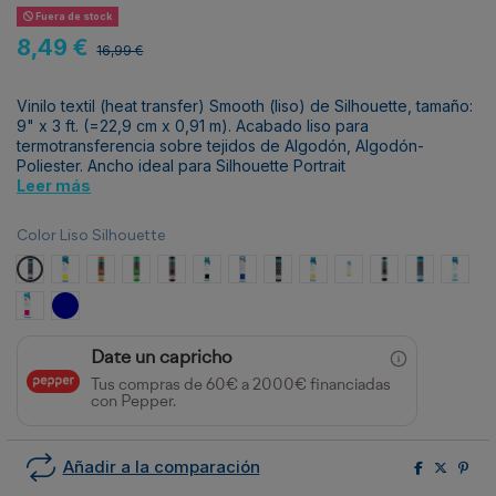
Fuera de stock
8,49 €
16,99 €
Vinilo textil (heat transfer) Smooth (liso) de Silhouette, tamaño:
9" x 3 ft. (=22,9 cm x 0,91 m). Acabado liso para
termotransferencia sobre tejidos de Algodón, Algodón-
Poliester. Ancho ideal para Silhouette Portrait
Leer más
Color Liso Silhouette
Púrpura
Amarillo Neón
Naranja
Verde Neón
Granate
Verde Oscuro
Azul Oscuro
Marrón
Crema
Amarillo Limón
Azul Marino
Azul Neón
Azul C
Rosa Oscuro
Azul Royal
Date un capricho
Tus compras de 60€ a 2000€ financiadas
con Pepper.
Añadir a la comparación