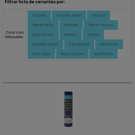
Filtrar lista de variantes por:
Púrpura
Amarillo Neón
Naranja
Verde Neón
Granate
Verde Oscuro
Color Liso
Azul Oscuro
Marrón
Crema
Silhouette:
Amarillo Limón
Azul Marino
Azul Neón
Azul Claro
Rosa Oscuro
Azul Royal