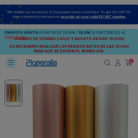
We deliver our products to European Union countries. To get 0% VAT for
intra-community transaction
provide us your valid EU VAT number
ENNVÍOS
GRATIS
A PARTIR DE
29,99€
/
18,95€
SI PERTENECES AL
PINK CLUB
HORARIO DE VERANO (JULIO Y AGOSTO 08:00H-15:00H)
ES NECESARIO REALIZAR LOS PEDIDOS ANTES DE LAS 12:00H
PARA QUE SE ENVÍEN
EL MISMO DÍA.
0