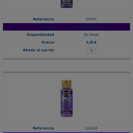
DA101
Púrpura Dioxadina
En stock
3,35 €
DA034