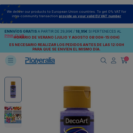
We deliver our products to European Union countries. To get 0% VAT for
intra-community transaction
provide us your valid EU VAT number
ENNVÍOS
GRATIS
A PARTIR DE
29,99€
/
18,95€
SI PERTENECES AL
PINK CLUB
HORARIO DE VERANO (JULIO Y AGOSTO 08:00H-15:00H)
ES NECESARIO REALIZAR LOS PEDIDOS ANTES DE LAS 12:00H
PARA QUE SE ENVÍEN
EL MISMO DÍA.
0