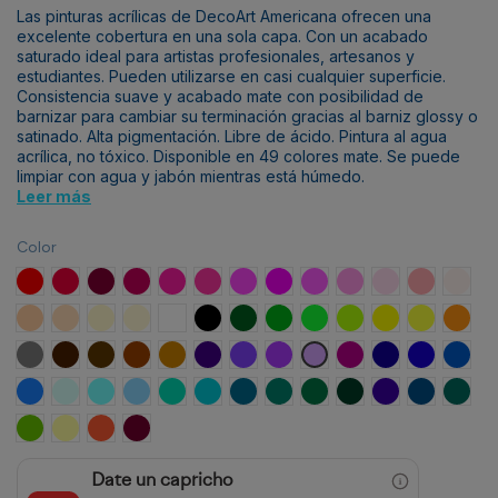
Las pinturas acrílicas de DecoArt Americana ofrecen una
excelente cobertura en una sola capa. Con un acabado
saturado ideal para artistas profesionales, artesanos y
estudiantes. Pueden utilizarse en casi cualquier superficie.
Consistencia suave y acabado mate con posibilidad de
barnizar para cambiar su terminación gracias al barniz glossy o
satinado. Alta pigmentación. Libre de ácido. Pintura al agua
acrílica, no tóxico. Disponible en 49 colores mate. Se puede
limpiar con agua y jabón mientras está húmedo.
Leer más
Color
Rojo Verdadero
Rojo Primario
Borgoña Profundo
Mora Silvestre
Fucsia Pop
Fresa
Rosa Alegre
Fucsia real
Rosa Calesita
Rosa Bebé
Rosado
Flor de các
Blanco
Nube Coral
Beis Cálido
Crema de leche
Manteca claro
Blanco nieve
Negro marfil
Verde foresta
Verde Festivo
Manzana Agria
Verde Limón
Amarillo de Cad
Amarillo Bri
Naranj
Gris Piedra
Sombra Tostada
Chocolate oscuro
Siena Tostada
Marrón Miel
Púrpura Dioxadina
Lavanda
Pétalo Púrpura
Peri Perfecto
Violeta vívido
Azul Profundo
Azul Real
Azul V
Frambuesa azul
Azul Cristal
Orilla
Azul Bebé
Brisa del mar
Turquesa del desierto
Azul Tropical
Cola de sirena
Verde Joya
Negro Bosque
Crepúsculo
Tempestuo
Verde 
Hoja Nueva
Patito
Gaulteria
Cereza Merlot
Date un capricho