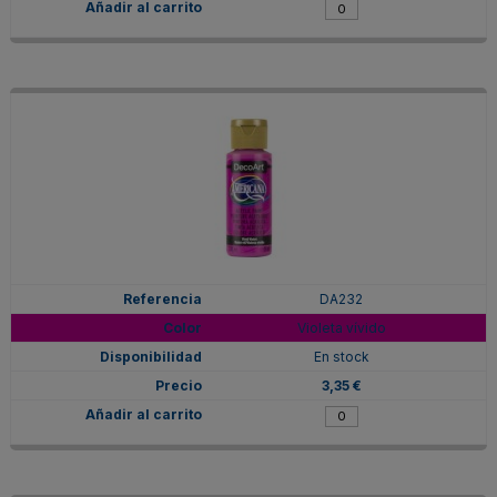
DA232
Violeta vívido
En stock
3,35 €