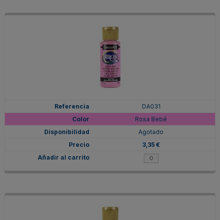
DA031
Rosa Bebé
Agotado
3,35 €