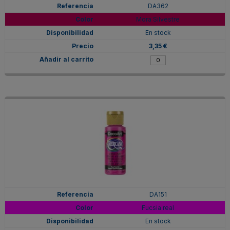
DA362
Mora Silvestre
En stock
3,35 €
DA151
Fucsia real
En stock