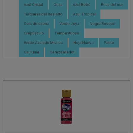
Azul Cristal
Orilla
Azul Bebé
Brisa del mar
Turquesa del desierto
Azul Tropical
Cola de sirena
Verde Joya
Negro Bosque
Crepúsculo
Tempestuoso
Verde Azulado Místico
Hoja Nueva
Patito
Gaulteria
Cereza Merlot