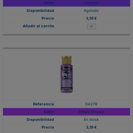
Lavanda
Agotado
3,35 €
DA378
Pétalo Púrpura
En stock
3,35 €