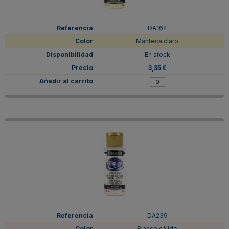
DA164
Manteca claro
En stock
3,35 €
DA239
Blanco cálido