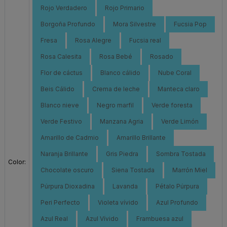
Rojo Verdadero
Rojo Primario
Borgoña Profundo
Mora Silvestre
Fucsia Pop
Fresa
Rosa Alegre
Fucsia real
Rosa Calesita
Rosa Bebé
Rosado
Flor de cáctus
Blanco cálido
Nube Coral
Beis Cálido
Crema de leche
Manteca claro
Blanco nieve
Negro marfil
Verde foresta
Verde Festivo
Manzana Agria
Verde Limón
Amarillo de Cadmio
Amarillo Brillante
Naranja Brillante
Gris Piedra
Sombra Tostada
Color:
Chocolate oscuro
Siena Tostada
Marrón Miel
Púrpura Dioxadina
Lavanda
Pétalo Púrpura
Peri Perfecto
Violeta vívido
Azul Profundo
Azul Real
Azul Vívido
Frambuesa azul