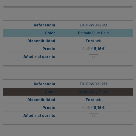
EX019W0326M
Phthalo Blue Pale
En stock
6,45 €
5,16 €
EX019W0332M
Warm Grey Deep
En stock
6,45 €
5,16 €