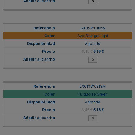
EX019W0105M
Azo Orange Light
Agotado
6,45 €
5,16 €
EX019W0219M
Turquoise Green
Agotado
6,45 €
5,16 €