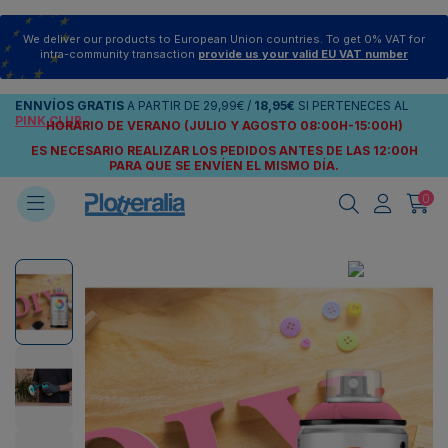
We deliver our products to European Union countries. To get 0% VAT for
intra-community transaction
provide us your valid EU VAT number
ENNVÍOS
GRATIS
A PARTIR DE
29,99€
/
18,95€
SI PERTENECES AL
PINK CLUB
HORARIO DE VERANO (JULIO Y AGOSTO 08:00H-15:00H)
ES NECESARIO REALIZAR LOS PEDIDOS ANTES DE LAS 12:00H
PARA QUE SE ENVÍEN
EL MISMO DÍA.
0