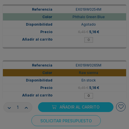
EX019W0254M
Phthalo Green Blue
Agotado
6,45 €
5,16 €
EX019W0265M
Raw sienna
En stock
6,45 €
5,16 €
AÑADIR AL CARRITO
SOLICITAR PRESUPUESTO
EX019W0177M
Consentimiento de cookies
Azo Yellow Deep