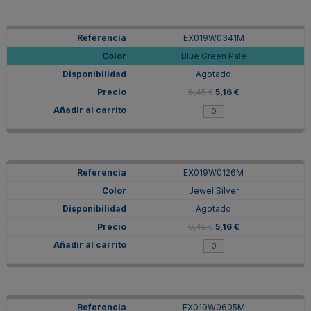
EX019W0341M
Blue Green Pale
Agotado
6,45 €
5,16 €
EX019W0126M
Jewel Silver
Agotado
6,45 €
5,16 €
EX019W0605M