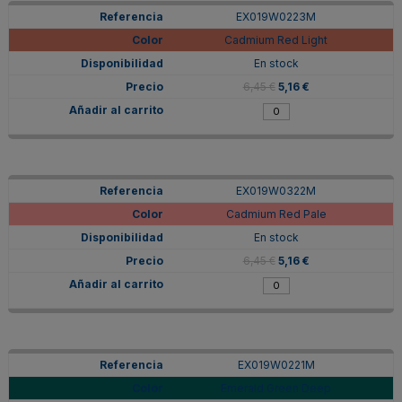
EX019W0223M
Cadmium Red Light
En stock
6,45 €
5,16 €
EX019W0322M
Cadmium Red Pale
En stock
6,45 €
5,16 €
EX019W0221M
Emerald Green Deep