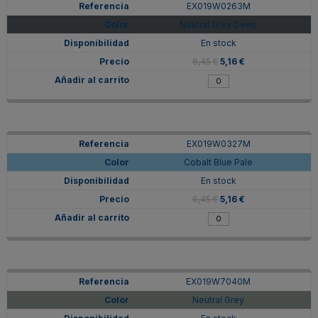
EX019W0263M
Neutral Grey Deep
En stock
6,45 €
5,16 €
EX019W0327M
Cobalt Blue Pale
En stock
6,45 €
5,16 €
EX019W7040M
Neutral Grey