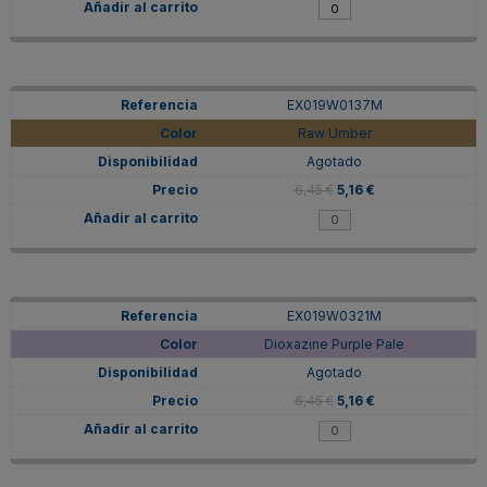
EX019W0137M
Raw Umber
Agotado
6,45 €
5,16 €
EX019W0321M
Dioxazine Purple Pale
Agotado
6,45 €
5,16 €