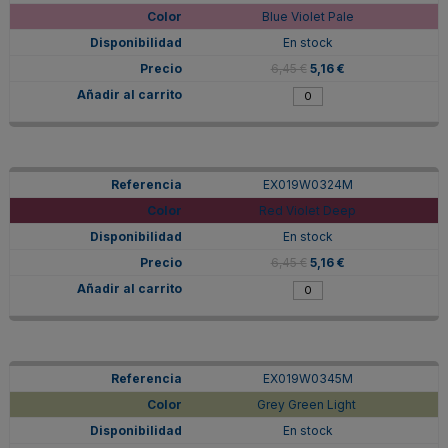
Blue Violet Pale
En stock
6,45 €
5,16 €
EX019W0324M
Red Violet Deep
En stock
6,45 €
5,16 €
EX019W0345M
Grey Green Light
En stock