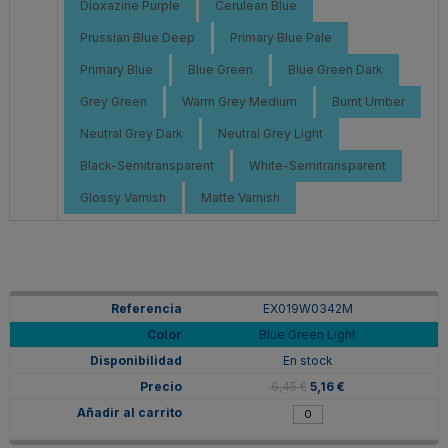
Dioxazine Purple
Cerulean Blue
Prussian Blue Deep
Primary Blue Pale
Primary Blue
Blue Green
Blue Green Dark
Grey Green
Warm Grey Medium
Burnt Umber
Neutral Grey Dark
Neutral Grey Light
Black-Semitransparent
White-Semitransparent
Glossy Varnish
Matte Varnish
EX019W0342M
Blue Green Light
En stock
6,45 €
5,16 €