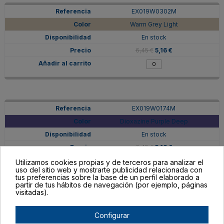
EX019W0302M
Warm Grey Light
En stock
6,45 €
5,16 €
EX019W0174M
Dioxazine Purple Deep
En stock
6,45 €
5,16 €
Utilizamos cookies propias y de terceros para analizar el
uso del sitio web y mostrarte publicidad relacionada con
tus preferencias sobre la base de un perfil elaborado a
partir de tus hábitos de navegación (por ejemplo, páginas
visitadas).
EX019W0331M
Configurar
Warm Grey Pale