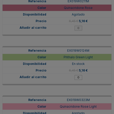
EX019W0211M
Quinacridone Rose
Agotado
6,45 €
5,16 €
EX019W0124M
Phthalo Green Light
En stock
6,45 €
5,16 €
EX019W0323M
Quinacridone Rose Light
Agotado