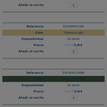
EX019W1013M
Titanium Light
En stock
6,45 €
5,16 €
EX019W0346M
Grey Green Dark
En stock
6,45 €
5,16 €