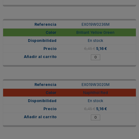
EX019W0236M
Brilliant Yellow Green
En stock
6,45 €
5,16 €
EX019W3020M
Naphthol Red
En stock
6,45 €
5,16 €