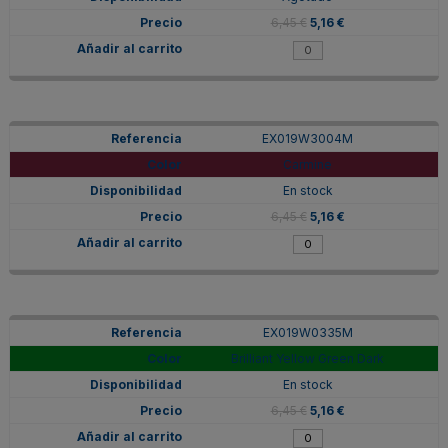
6,45 €
5,16 €
EX019W3004M
Carmine
En stock
6,45 €
5,16 €
EX019W0335M
Brilliant Yellow Green Dark
En stock
6,45 €
5,16 €