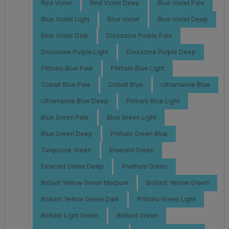
Red Violet
Red Violet Deep
Blue Violet Pale
Blue Violet Light
Blue Violet
Blue Violet Deep
Blue Violet Dark
Dioxazine Purple Pale
Dioxazine Purple Light
Dioxazine Purple Deep
Phthalo Blue Pale
Phthalo Blue Light
Cobalt Blue Pale
Cobalt Blue
Ultramarine Blue
Ultramarine Blue Deep
Primary Blue Light
Blue Green Pale
Blue Green Light
Blue Green Deep
Phthalo Green Blue
Turquoise Green
Emerald Green
Emerald Green Deep
Phathalo Green
Brillant Yellow Green Medium
Brilliant Yellow Green
Brilliant Yellow Green Dark
Phthalo Green Light
Brilliant Light Green
Brilliant Green