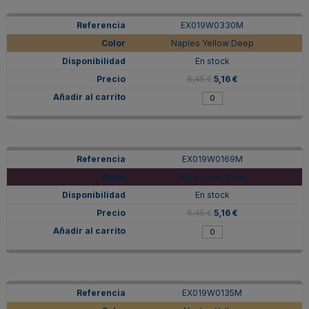
EX019W0330M
Naples Yellow Deep
En stock
6,45 €
5,16 €
EX019W0169M
Blue Violet Dark
En stock
6,45 €
5,16 €
EX019W0135M