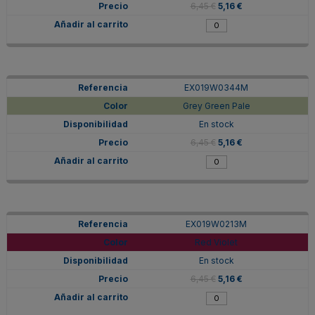
6,45 €
5,16 €
EX019W0344M
Grey Green Pale
En stock
6,45 €
5,16 €
EX019W0213M
Red Violet
En stock
6,45 €
5,16 €