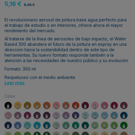
5,16 €
6,45 €
El revolucionario aerosol de pintura base agua perfecto para
el trabajo de estudio o en interiores, ofrece ahora el mayor
rendimiento del mercado.
Al tratarse de la línea de aerosoles de bajo impacto, el Water
Based 300 abandera el futuro de la pintura en espray en una
dirección hacia la sostenibilidad dentro de este tipo de
herramientas. Su nuevo formato responde también a la
atención a las necesidades de nuestro público y su evolución.
Formato: 300 ml
Respetuoso con el medio ambiente
Leer más
Color
Carbon Black
Azo Yellow Deep
Raw sienna
Azo Orange Light
Azo Orange
Cadmium Red Pale
Cadmium Red Light
Naphthol Red
Carmine
Quinacridone Rose Lig
Quinacridone Ro
Red Violet
Red V
Blue Violet Pale
Blue Violet Light
Blue Violet
Blue Violet Deep
Blue Violet Dark
Dioxazine Purple Pale
Dioxazine Purple Light
Dioxazine Purple Deep
Phthalo Blue Pale
Phthalo Blue Light
Cobalt Blue Pale
Cobalt Blue
Ultram
Ultramarine Blue Deep
Primary Blue Light
Blue Green Pale
Blue Green Light
Blue Green Deep
Phthalo Green Blue
Turquoise Green
Emerald Green
Emerald Green Deep
Phathalo Green
Brillant Yellow 
Brilliant Ye
Brilli
Phthalo Green Light
Brilliant Light Green
Brilliant Green
Brillant Yellow Green Deep
Brillant Green Deep
Grey Green Pale
Grey Green Light
Grey Green Deep
Grey Green Dark
Titanium Light
Naples Yellow
Naples Yel
Raw U