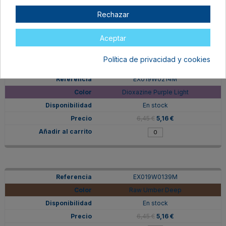
En stock
Rechazar
6,45 €
5,16 €
Aceptar
Política de privacidad y cookies
EX019W0214M
Dioxazine Purple Light
En stock
6,45 €
5,16 €
EX019W0139M
Raw Umber Deep
En stock
6,45 €
5,16 €