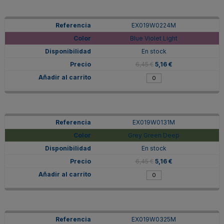
EX019W0224M
Blue Violet Light
En stock
6,45 €
5,16 €
EX019W0131M
Grey Green Deep
En stock
6,45 €
5,16 €
EX019W0325M