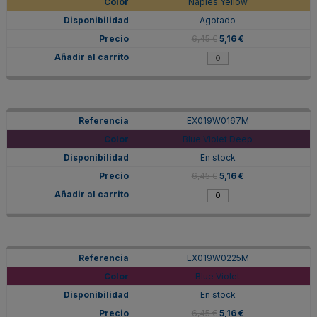
Naples Yellow
Agotado
6,45 €
5,16 €
EX019W0167M
Blue Violet Deep
En stock
6,45 €
5,16 €
EX019W0225M
Blue Violet
En stock
6,45 €
5,16 €