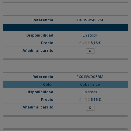
EX019W5002M
Ultramarine Blue
En stock
6,45 €
5,16 €
EX019W0068M
Cobalt Blue
En stock
6,45 €
5,16 €