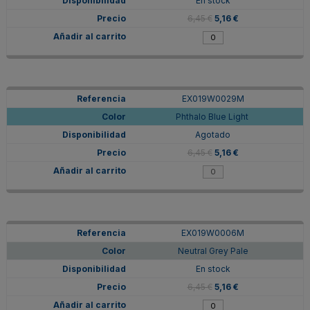
En stock
6,45 €
5,16 €
EX019W0029M
Phthalo Blue Light
Agotado
6,45 €
5,16 €
EX019W0006M
Neutral Grey Pale
En stock
6,45 €
5,16 €