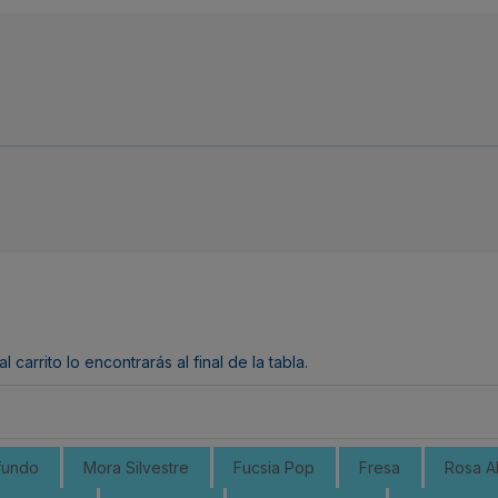
arrito lo encontrarás al final de la tabla.
fundo
Mora Silvestre
Fucsia Pop
Fresa
Rosa A