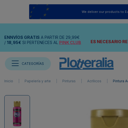
We deliver our products to E
ENNVÍOS
GRATIS
A PARTIR DE
29,99€
ES NECESARIO RE
/
18,95€
SI PERTENECES AL
PINK CLUB
CATEGORÍAS
Inicio
Papelería y arte
Pinturas
Acrílicos
Pintura 