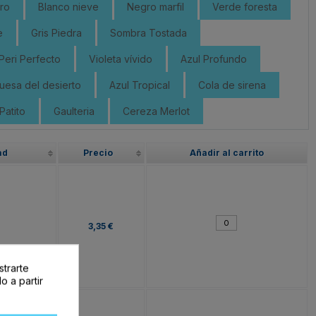
ro
Blanco nieve
Negro marfil
Verde foresta
e
Gris Piedra
Sombra Tostada
Peri Perfecto
Violeta vívido
Azul Profundo
uesa del desierto
Azul Tropical
Cola de sirena
Patito
Gaulteria
Cereza Merlot
ad
Precio
Añadir al carrito
3,35 €
strarte
o a partir