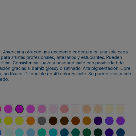
Art Americana ofrecen una excelente cobertura en una sola capa.
para artistas profesionales, artesanos y estudiantes. Pueden
perficie. Consistencia suave y acabado mate con posibilidad de
ción gracias al barniz glossy o satinado. Alta pigmentación. Libre
ica, no tóxico. Disponible en 49 colores mate. Se puede limpiar con
medo.
o
re
 Pop
resa
Rosa Alegre
Fucsia real
Rosa Calesita
Rosa Bebé
Rosado
Flor de cáctus
Blanco cálido
Nube Coral
Beis Cálido
Crema de le
Manteca
o
a Agria
erde Limón
Amarillo de Cadmio
Amarillo Brillante
Naranja Brillante
Gris Piedra
Sombra Tostada
Chocolate oscuro
Siena Tostada
Marrón Miel
Púrpura Dioxadina
Lavanda
Pétalo 
vido
rambuesa azul
Azul Cristal
Orilla
Azul Bebé
Brisa del mar
Turquesa del desierto
Azul Tropical
Cola de sirena
Verde Joya
Negro Bosque
Crepúsculo
Tempes