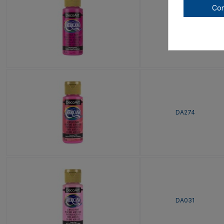
Con
DA151
DA274
DA031