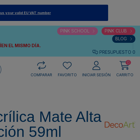
 us your valid EU VAT number
PINK SCHOOL
PINK CLUB
BLOG
VÍEN
EL MISMO DÍA.
PRESUPUESTO
0
0
COMPARAR
FAVORITO
INICIAR SESIÓN
CARRITO
rílica Mate Alta
ción 59ml