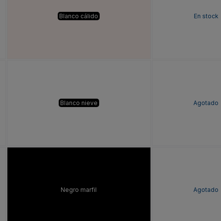
Blanco cálido
En stock
Blanco nieve
Agotado
Negro marfil
Agotado