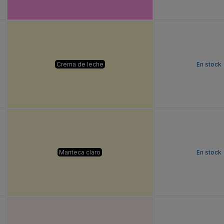
Crema de leche
En stock
Manteca claro
En stock