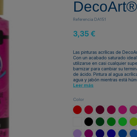
DecoArt®
Referencia
DA151
3,35 €
Las pinturas acrílicas de Deco
Con un acabado saturado ideal 
utilizarse en casi cualquier su
barnizar para cambiar su termina
de ácido. Pintura al agua acríl
agua y jabón mientras está hú
Leer más
Color
Rojo Verdadero
Rojo Primario
Borgoña Profund
Mora Silvest
Fucsia
F
Blanco nieve
Negro marfil
Verde foresta
Verde Festiv
Manzan
V
Peri Perfecto
Violeta vívido
Azul Profundo
Azul Real
Azul Ví
F