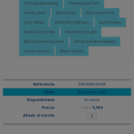
Prussian Blue Deep
Primary Blue Pale
Primary Blue
Blue Green
Blue Green Dark
Grey Green
Warm Grey Medium
Burnt Umber
Neutral Grey Dark
Neutral Grey Light
Black-Semitransparent
White-Semitransparent
Glossy Varnish
Matte Varnish
EX019W0342M
Blue Green Light
En stock
6,45 €
5,16 €