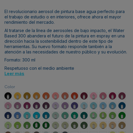
El revolucionario aerosol de pintura base agua perfecto para
el trabajo de estudio o en interiores, ofrece ahora el mayor
rendimiento del mercado.
Al tratarse de la línea de aerosoles de bajo impacto, el Water
Based 300 abandera el futuro de la pintura en espray en una
dirección hacia la sostenibilidad dentro de este tipo de
herramientas. Su nuevo formato responde también a la
atención a las necesidades de nuestro público y su evolución.
Formato: 300 ml
Respetuoso con el medio ambiente
Leer más
Color
Carbon Black
Azo Yellow Deep
Raw sienna
Azo Orange Light
Azo Orange
Cadmium Red Pale
Cadmium Red Light
Naphthol Red
Carmine
Quinacridone Rose Lig
Quinacridone Ro
Red Violet
Red V
Blue Violet Pale
Blue Violet Light
Blue Violet
Blue Violet Deep
Blue Violet Dark
Dioxazine Purple Pale
Dioxazine Purple Light
Dioxazine Purple Deep
Phthalo Blue Pale
Phthalo Blue Light
Cobalt Blue Pale
Cobalt Blue
Ultram
Ultramarine Blue Deep
Primary Blue Light
Blue Green Pale
Blue Green Light
Blue Green Deep
Phthalo Green Blue
Turquoise Green
Emerald Green
Emerald Green Deep
Phathalo Green
Brillant Yellow 
Brilliant Ye
Brilli
Phthalo Green Light
Brilliant Light Green
Brilliant Green
Brillant Yellow Green Deep
Brillant Green Deep
Grey Green Pale
Grey Green Light
Grey Green Deep
Grey Green Dark
Titanium Light
Naples Yellow
Naples Yel
Raw U