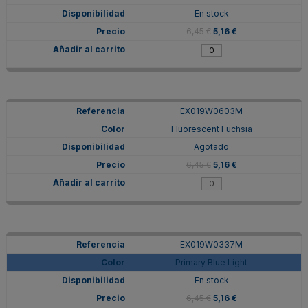
En stock
6,45 €
5,16 €
EX019W0603M
Fluorescent Fuchsia
Agotado
6,45 €
5,16 €
EX019W0337M
Primary Blue Light
En stock
6,45 €
5,16 €