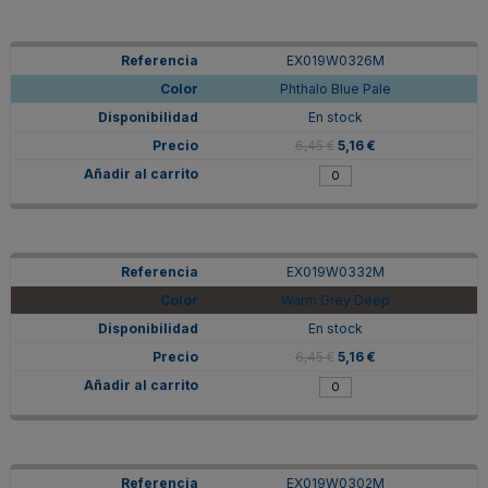
EX019W0326M
Phthalo Blue Pale
En stock
6,45 €
5,16 €
EX019W0332M
Warm Grey Deep
En stock
6,45 €
5,16 €
EX019W0302M