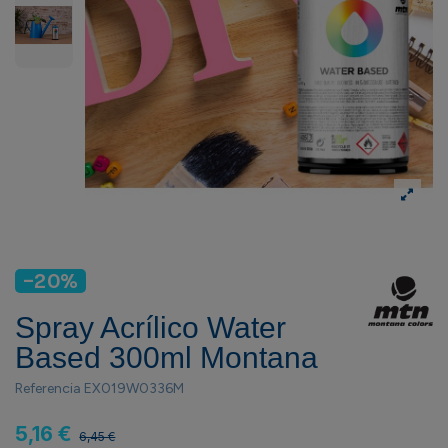
-20%
Spray Acrílico Water
Based 300ml Montana
Referencia
EX019W0336M
5,16 €
6,45 €