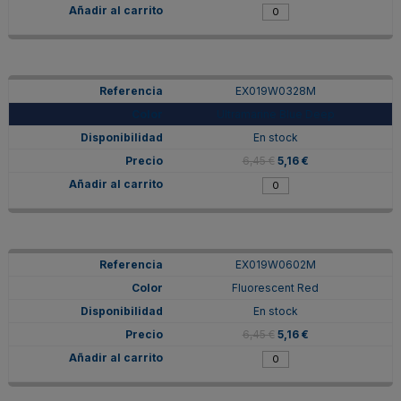
EX019W0328M
Ultramarine Blue Deep
En stock
6,45 €
5,16 €
EX019W0602M
Fluorescent Red
En stock
6,45 €
5,16 €