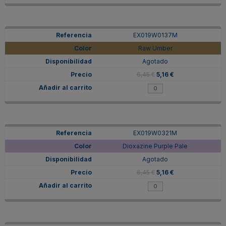
EX019W0137M
Raw Umber
Agotado
6,45 €
5,16 €
EX019W0321M
Dioxazine Purple Pale
Agotado
6,45 €
5,16 €