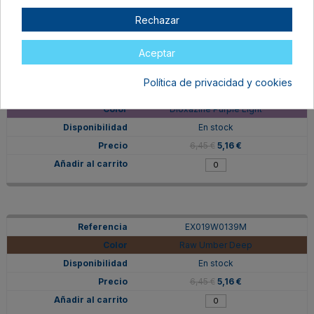
6,45 €
5,16 €
Rechazar
Aceptar
Política de privacidad y cookies
EX019W0214M
Dioxazine Purple Light
En stock
6,45 €
5,16 €
EX019W0139M
Raw Umber Deep
En stock
6,45 €
5,16 €