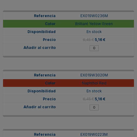
EX019W0236M
Brilliant Yellow Green
En stock
6,45 €
5,16 €
EX019W3020M
Naphthol Red
En stock
6,45 €
5,16 €
EX019W0223M