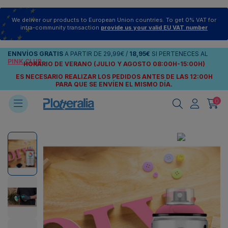
We deliver our products to European Union countries. To get 0% VAT for
intra-community transaction
provide us your valid EU VAT number
ENNVÍOS
GRATIS
A PARTIR DE
29,99€
/
18,95€
SI PERTENECES AL
PINK CLUB
HORARIO DE VERANO (JULIO Y AGOSTO 08:00H-15:00H)
ES NECESARIO REALIZAR LOS PEDIDOS ANTES DE LAS 12:00H
PARA QUE SE ENVÍEN
EL MISMO DÍA.
0