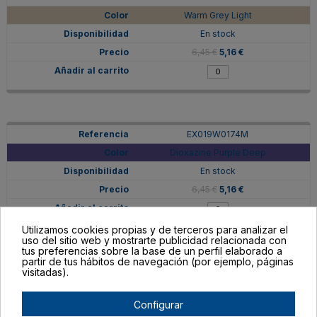
Warm Grey Light
En stock
6,45 €
5,16 €
EX019W0174M
Dioxazine Purple Deep
En stock
6,45 €
5,16 €
Utilizamos cookies propias y de terceros para analizar el
uso del sitio web y mostrarte publicidad relacionada con
tus preferencias sobre la base de un perfil elaborado a
partir de tus hábitos de navegación (por ejemplo, páginas
EX019W0331M
visitadas).
Warm Grey Pale
Configurar
En stock