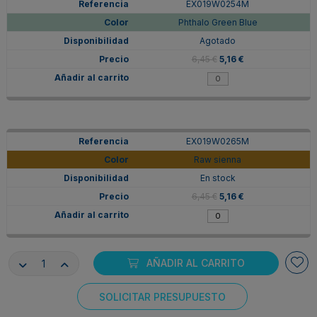
EX019W0254M
Phthalo Green Blue
Agotado
6,45 €
5,16 €
EX019W0265M
Raw sienna
En stock
6,45 €
5,16 €
AÑADIR AL CARRITO
EX019W0177M
SOLICITAR PRESUPUESTO
Azo Yellow Deep
Consentimiento de cookies
Agotado