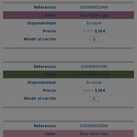
EX019W0224M
Blue Violet Light
En stock
6,45 €
5,16 €
EX019W0131M
Grey Green Deep
En stock
6,45 €
5,16 €
EX019W0325M
Blue Violet Pale