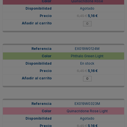
Quinacridone Rose
Agotado
6,45 €
5,16 €
EX019W0124M
Phthalo Green Light
En stock
6,45 €
5,16 €
EX019W0323M
Quinacridone Rose Light
Agotado
6,45 €
5,16 €