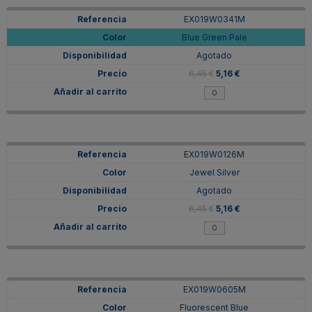
EX019W0341M
Blue Green Pale
Agotado
6,45 €
5,16 €
EX019W0126M
Jewel Silver
Agotado
6,45 €
5,16 €
EX019W0605M
Fluorescent Blue