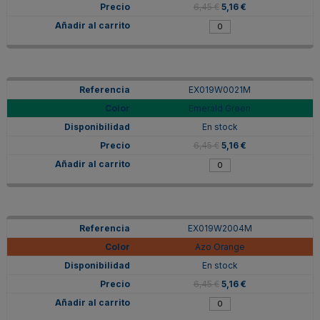
6,45 €
5,16 €
EX019W0021M
Emerald Green
En stock
6,45 €
5,16 €
EX019W2004M
Azo Orange
En stock
6,45 €
5,16 €