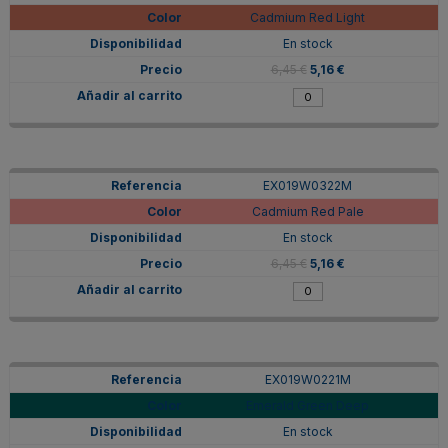
Cadmium Red Light
En stock
6,45 €
5,16 €
EX019W0322M
Cadmium Red Pale
En stock
6,45 €
5,16 €
EX019W0221M
Emerald Green Deep
En stock