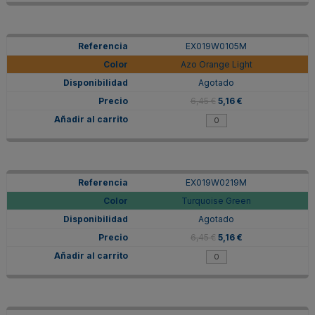
EX019W0105M
Azo Orange Light
Agotado
6,45 €
5,16 €
EX019W0219M
Turquoise Green
Agotado
6,45 €
5,16 €