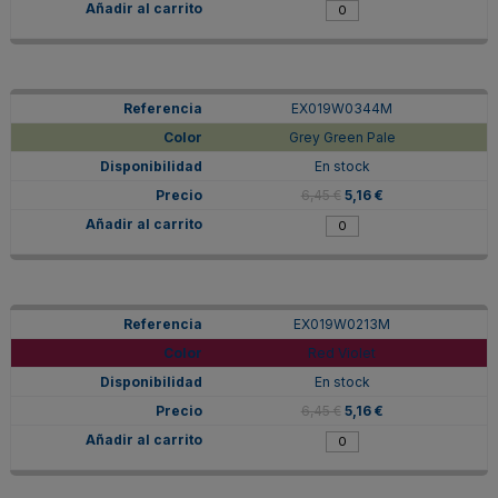
EX019W0344M
Grey Green Pale
En stock
6,45 €
5,16 €
EX019W0213M
Red Violet
En stock
6,45 €
5,16 €