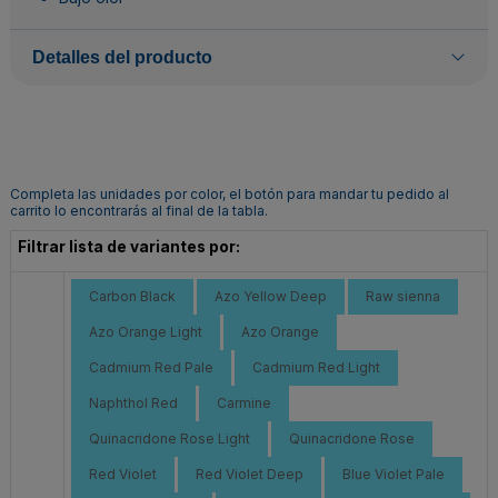
Detalles del producto
Completa las unidades por color, el botón para mandar tu pedido al
carrito lo encontrarás al final de la tabla.
Filtrar lista de variantes por:
Carbon Black
Azo Yellow Deep
Raw sienna
Azo Orange Light
Azo Orange
Cadmium Red Pale
Cadmium Red Light
Naphthol Red
Carmine
Quinacridone Rose Light
Quinacridone Rose
Red Violet
Red Violet Deep
Blue Violet Pale