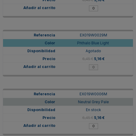
EX019W0029M
Phthalo Blue Light
Agotado
6,45 €
5,16 €
EX019W0006M
Neutral Grey Pale
En stock
6,45 €
5,16 €