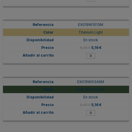
EX019W1013M
Titanium Light
En stock
6,45 €
5,16 €
EX019W0346M
Grey Green Dark
En stock
6,45 €
5,16 €