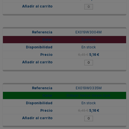
EX019W3004M
Carmine
En stock
6,45 €
5,16 €
EX019W0335M
Brilliant Yellow Green Dark
En stock
6,45 €
5,16 €