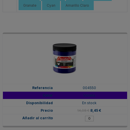
Granate
Cyan
Amarillo Claro
004550
Violeta
En stock
14,08 €
8,45 €