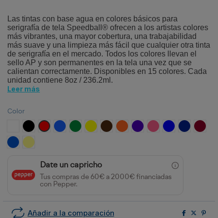
Las tintas con base agua en colores básicos para
serigrafía de tela Speedball® ofrecen a los artistas colores
más vibrantes, una mayor cobertura, una trabajabilidad
más suave y una limpieza más fácil que cualquier otra tinta
de serigrafía en el mercado.
Todos los colores llevan el
sello AP y son permanentes en la tela una vez que se
calientan correctamente. Disponibles en 15 colores. Cada
unidad contiene 8oz / 236.2ml.
Leer más
Color
Blanco
Negro
Rojo
Azul Pavo Real
Verde
Amarillo
Marrón
Naranja
Violeta
Magenta
Azul
Azul Denim
Grana
Cyan
Amarillo Claro
Date un capricho
Tus compras de 60€ a 2000€ financiadas
con Pepper.
Añadir a la comparación