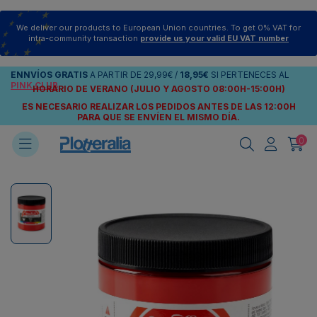
We deliver our products to European Union countries. To get 0% VAT for
intra-community transaction
provide us your valid EU VAT number
ENNVÍOS
GRATIS
A PARTIR DE
29,99€
/
18,95€
SI PERTENECES AL
PINK CLUB
HORARIO DE VERANO (JULIO Y AGOSTO 08:00H-15:00H)
ES NECESARIO REALIZAR LOS PEDIDOS ANTES DE LAS 12:00H
PARA QUE SE ENVÍEN
EL MISMO DÍA.
0