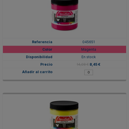
045651
Magenta
En stock
14,08 €
8,45 €