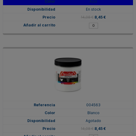
Azul
En stock
14,08 €
8,45 €
004563
Blanco
Agotado
14,08 €
8,45 €