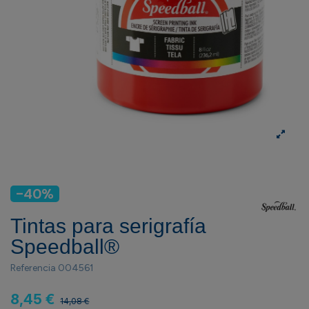
-40%
Tintas para serigrafía
Speedball®
Referencia
004561
8,45 €
14,08 €