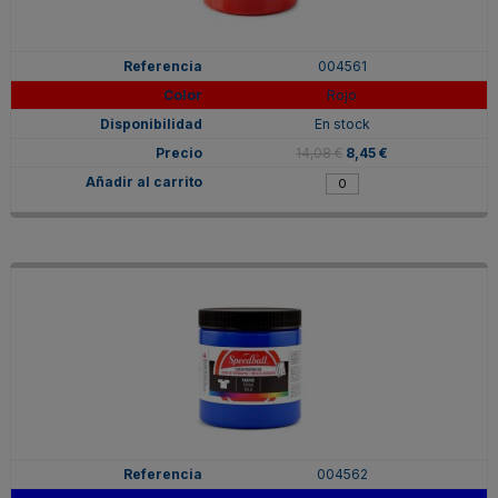
004561
Rojo
En stock
14,08 €
8,45 €
004562