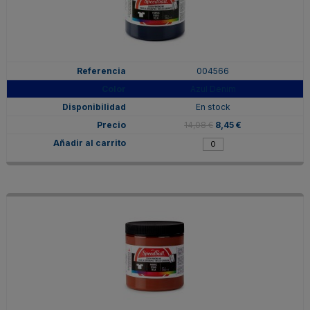
004566
Azul Denim
En stock
14,08 €
8,45 €