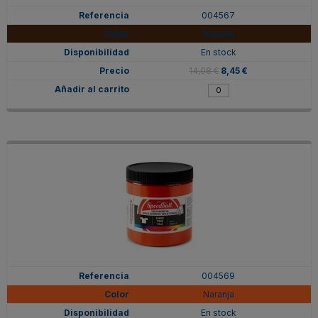
004567
Marrón
En stock
14,08 €
8,45 €
004569
Naranja
En stock