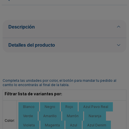
Descripción
Detalles del producto
Completa las unidades por color, el botón para mandar tu pedido al
carrito lo encontrarás al final de la tabla.
Filtrar lista de variantes por:
Blanco
Negro
Rojo
Azul Pavo Real
Verde
Amarillo
Marrón
Naranja
Color:
Violeta
Magenta
Azul
Azul Denim