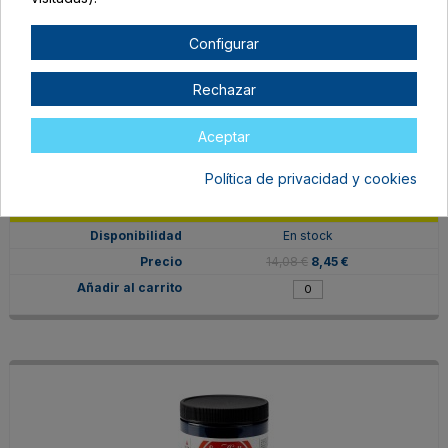
Configurar
Rechazar
Aceptar
Política de privacidad y cookies
004565
Amarillo
En stock
14,08 €
8,45 €