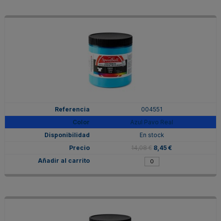
004551
Azul Pavo Real
En stock
14,08 €
8,45 €