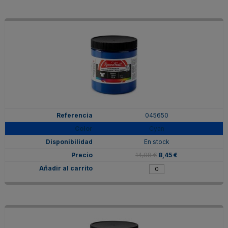
045650
Cyan
En stock
14,08 €
8,45 €