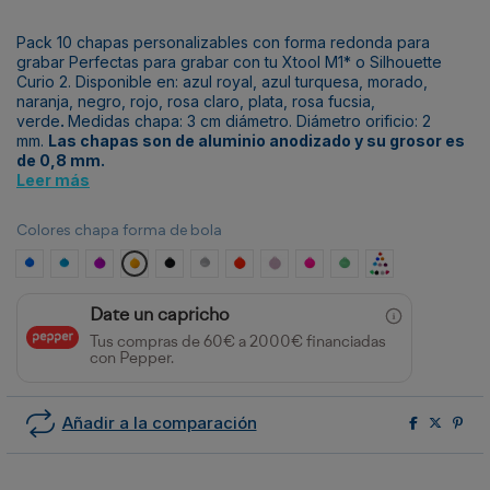
Pack 10 chapas personalizables con forma redonda para
grabar Perfectas para grabar con tu
Xtool M1
* o
Silhouette
Curio 2
. Disponible en: azul royal, azul turquesa, morado,
naranja, negro, rojo, rosa claro, plata, rosa fucsia,
verde
.
Medidas chapa: 3 cm diámetro. Diámetro orificio: 2
mm.
Las chapas son de aluminio anodizado y su grosor es
de 0,8 mm.
Leer más
Colores chapa forma de bola
Azul Royal
Azul Turquesa
Morado
Naranja
Negro
Plata
Rojo
Rosa claro
Rosa Fucsia
Verde
Surtido colores
Date un capricho
Tus compras de 60€ a 2000€ financiadas
con Pepper.
Añadir a la comparación