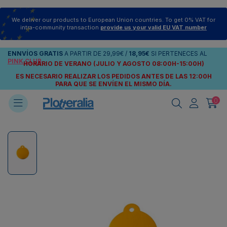
We deliver our products to European Union countries. To get 0% VAT for
intra-community transaction
provide us your valid EU VAT number
ENNVÍOS
GRATIS
A PARTIR DE
29,99€
/
18,95€
SI PERTENECES AL
PINK CLUB
HORARIO DE VERANO (JULIO Y AGOSTO 08:00H-15:00H)
ES NECESARIO REALIZAR LOS PEDIDOS ANTES DE LAS 12:00H
PARA QUE SE ENVÍEN
EL MISMO DÍA.
0