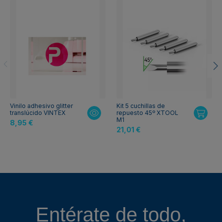
Vinilo adhesivo glitter
Kit 5 cuchillas de
translúcido VINTEX
repuesto 45º XTOOL
M1
8,95 €
21,01 €
Entérate de todo,