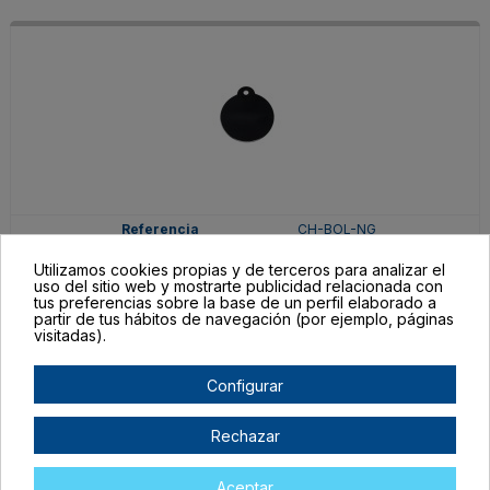
CH-BOL-NG
Negro
Utilizamos cookies propias y de terceros para analizar el
uso del sitio web y mostrarte publicidad relacionada con
En stock
tus preferencias sobre la base de un perfil elaborado a
partir de tus hábitos de navegación (por ejemplo, páginas
9,95 €
7,95 €
visitadas).
Configurar
Rechazar
Aceptar