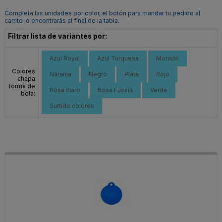
Completa las unidades por color, el botón para mandar tu pedido al
carrito lo encontrarás al final de la tabla.
Filtrar lista de variantes por:
Azul Royal
Azul Turquesa
Morado
Colores
Naranja
Negro
Plata
Rojo
chapa
forma de
Rosa claro
Rosa Fucsia
Verde
bola:
Surtido colores