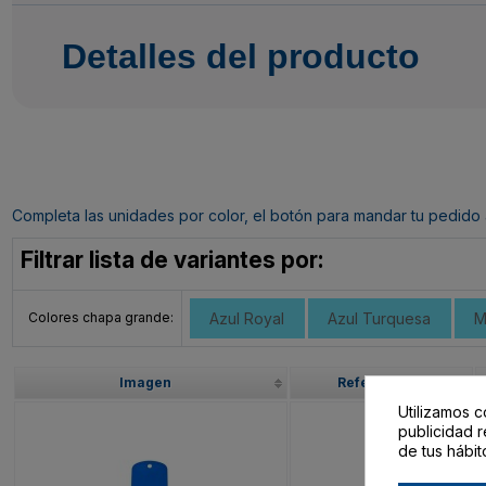
Detalles del producto
Completa las unidades por color, el botón para mandar tu pedido al c
Filtrar lista de variantes por:
Colores chapa grande:
Azul Royal
Azul Turquesa
M
Imagen
Referencia
Utilizamos c
publicidad r
de tus hábit