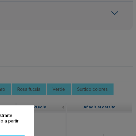
aro
Rosa fucsia
Verde
Surtido colores
Precio
Añadir al carrito
strarte
o a partir