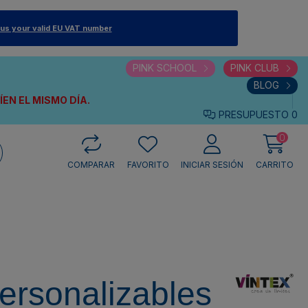
 us your valid EU VAT number
PINK SCHOOL
PINK CLUB
BLOG
VÍEN
EL MISMO DÍA.
PRESUPUESTO
0
0
COMPARAR
FAVORITO
INICIAR SESIÓN
CARRITO
ersonalizables