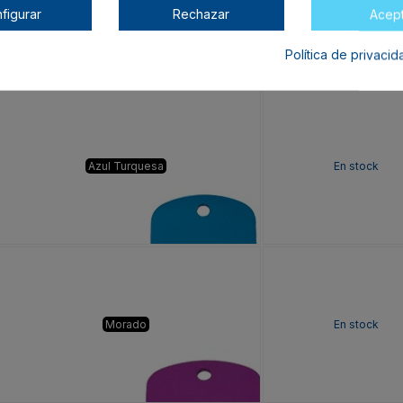
Azul Royal
En stock
figurar
Rechazar
Acep
Política de privaci
Azul Turquesa
En stock
Morado
En stock