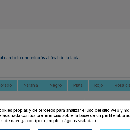
arrito lo encontrarás al final de la tabla.
orado
Naranja
Negro
Plata
Rojo
Rosa cl
Colores chapa grande
Disponibilidad
ookies propias y de terceros para analizar el uso del sitio web y mo
elacionada con tus preferencias sobre la base de un perfil elaborad
os de navegación (por ejemplo, páginas visitadas).