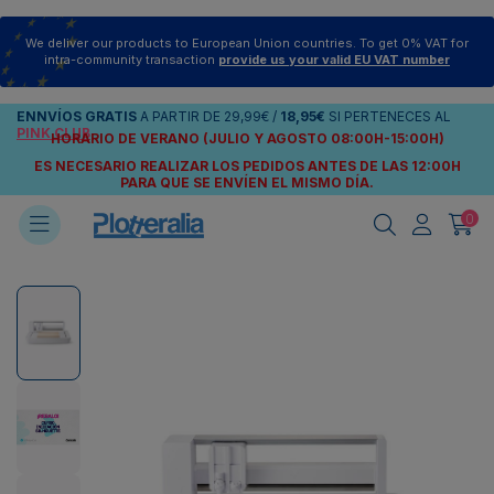
We deliver our products to European Union countries. To get 0% VAT for
intra-community transaction
provide us your valid EU VAT number
ENNVÍOS
GRATIS
A PARTIR DE
29,99€
/
18,95€
SI PERTENECES AL
PINK CLUB
HORARIO DE VERANO (JULIO Y AGOSTO 08:00H-15:00H)
ES NECESARIO REALIZAR LOS PEDIDOS ANTES DE LAS 12:00H
PARA QUE SE ENVÍEN
EL MISMO DÍA.
0