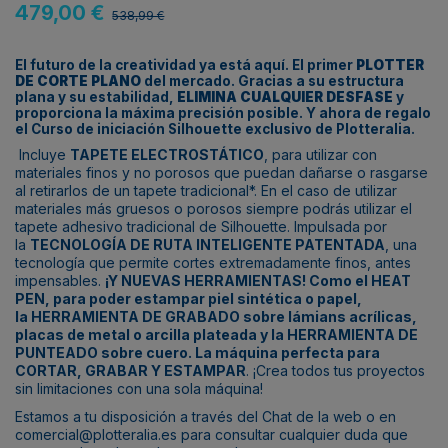
479,00 €
538,99 €
El futuro de la creatividad ya está aquí. El primer
PLOTTER
DE CORTE PLANO
del mercado. Gracias a su estructura
plana y su estabilidad,
ELIMINA CUALQUIER DESFASE
y
proporciona la máxima precisión posible. Y ahora de regalo
el Curso de iniciación Silhouette exclusivo de Plotteralia.
Incluye
TAPETE ELECTROSTÁTICO
, para utilizar con
materiales finos y no porosos que puedan dañarse o rasgarse
al retirarlos de un tapete tradicional*. En el caso de utilizar
materiales más gruesos o porosos siempre podrás utilizar el
tapete adhesivo tradicional de Silhouette. Impulsada por
la
TECNOLOGÍA DE RUTA INTELIGENTE PATENTADA
, una
tecnología que permite cortes extremadamente finos, antes
impensables.
¡Y NUEVAS HERRAMIENTAS! Como el
HEAT
PEN
, para poder estampar piel sintética o papel,
la
HERRAMIENTA DE GRABADO
sobre lámians acrílicas,
placas de metal o arcilla plateada y la
HERRAMIENTA DE
PUNTEADO
sobre cuero. La máquina perfecta para
CORTAR, GRABAR Y ESTAMPAR
. ¡Crea todos tus proyectos
sin limitaciones con una sola máquina!
Estamos a tu disposición a través del Chat de la web o en
comercial@plotteralia.es para consultar cualquier duda que