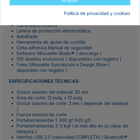
Aceptar
QUÉ INCLUYE:
Política de privacidad y cookies
Silhouette Curio® 2​ Adaptador de CA /Juego de
cables de alimentación
​Cama electrostática​
Lámina de protección electrostática​
AutoBlade
​Herramienta de ajuste de cuchilla
Cinta adhesiva​ Manual de seguridad​
Software Silhouette Studio® ( descarga )​
100 diseños exclusivos ( disponibles con registro )
1 mes Silhouette Suscripción a Design Store (
disponible con registro )
ESPECIFICACIONES TÉCNICAS:
Grosor máximo del material: 20 mm
Área de corte: 12 pulg. x 12 pulg.
Grosor máximo de corte: 3 mm ( depende del material
)
Fuerza máxima de corte:​
Portaherramientas 1: 300 gf (±20 gf)​
Portaherramientas 2: 5 kgf ( el más alto en su clase de
máquina )
Interfaz: USB 2.0 (velocidad COMPLETA) / Bluetooth®