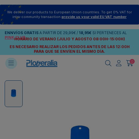
We deliver our products to European Union countries. To get 0% VAT for
intra-community transaction
provide us your valid EU VAT number
ENNVÍOS
GRATIS
A PARTIR DE
29,99€
/
18,95€
SI PERTENECES AL
PINK CLUB
HORARIO DE VERANO (JULIO Y AGOSTO 08:00H-15:00H)
ES NECESARIO REALIZAR LOS PEDIDOS ANTES DE LAS 12:00H
PARA QUE SE ENVÍEN
EL MISMO DÍA.
0