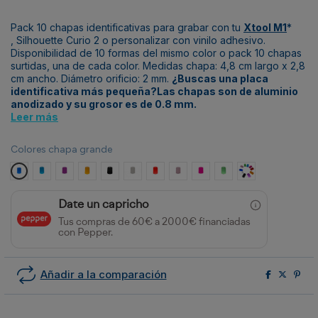
Pack 10 chapas identificativas para grabar con tu
Xtool M1
*
,
Silhouette Curio 2
o personalizar con vinilo adhesivo.
Disponibilidad de 10 formas del mismo color o pack 10 chapas
surtidas, una de cada color. Medidas chapa: 4,8 cm largo x 2,8
cm ancho. Diámetro orificio: 2 mm.
¿Buscas una placa
identificativa más
pequeña
?Las chapas son de aluminio
anodizado y su grosor es de 0.8 mm.
Leer más
Colores chapa grande
Azul Royal
Azul Turquesa
Morado
Naranja
Negro
Plata
Rojo
Rosa claro
Rosa fucsia
Verde
Surtido colores
Date un capricho
Tus compras de 60€ a 2000€ financiadas
con Pepper.
Añadir a la comparación