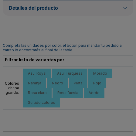
Detalles del producto
Completa las unidades por color, el botón para mandar tu pedido al
carrito lo encontrarás al final de la tabla.
Filtrar lista de variantes por:
Azul Royal
Azul Turquesa
Morado
Naranja
Negro
Plata
Rojo
Colores
chapa
grande:
Rosa claro
Rosa fucsia
Verde
Surtido colores