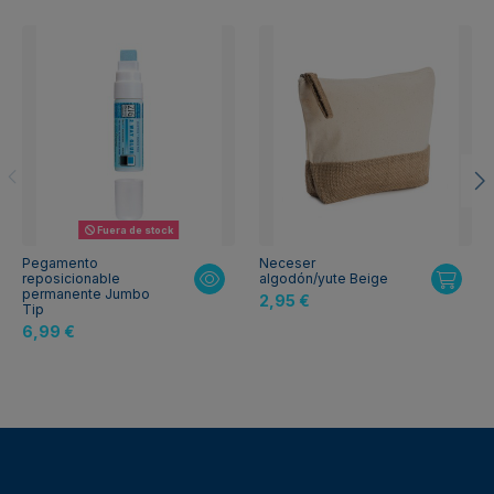
Fuera de stock
Pegamento
Neceser
reposicionable
algodón/yute Beige
permanente Jumbo
2,95 €
Tip
6,99 €