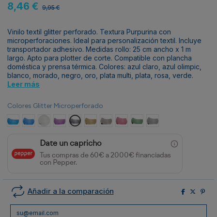
8,46 €
9,95 €
Vinilo textil glitter perforado. Textura Purpurina con
microperforaciones. Ideal para personalización textil. Incluye
transportador adhesivo. Medidas rollo: 25 cm ancho x 1 m
largo. Apto para plotter de corte. Compatible con plancha
doméstica y prensa térmica. Colores: azul claro, azul olimpic,
blanco, morado, negro, oro, plata multi, plata, rosa, verde.
Leer más
Colores Glitter Microperforado
Azul Claro
Azul Olimpic
Blanco
Morado
Negro
Oro
Plata multi
Rosa
Verde
Plata
Date un capricho
Tus compras de 60€ a 2000€ financiadas
con Pepper.
Añadir a la comparación