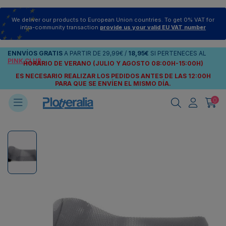
We deliver our products to European Union countries. To get 0% VAT for
intra-community transaction
provide us your valid EU VAT number
ENNVÍOS
GRATIS
A PARTIR DE
29,99€
/
18,95€
SI PERTENECES AL
PINK CLUB
HORARIO DE VERANO (JULIO Y AGOSTO 08:00H-15:00H)
ES NECESARIO REALIZAR LOS PEDIDOS ANTES DE LAS 12:00H
PARA QUE SE ENVÍEN
EL MISMO DÍA.
0