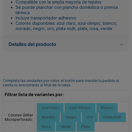
Compatible con la amplia mayoría de tejidos
Se puede planchar con plancha doméstica o prensa
térmica
Incluye transportador adhesivo
Colores disponibles: azul claro, azul olimpic, blanco,
morado, negro, oro, plata multi, plata, rosa, verde
Detalles del producto
Completa las unidades por color, el botón para mandar tu pedido al
carrito lo encontrarás al final de la tabla.
Filtrar lista de variantes por:
Azul Claro
Azul Olimpic
Blanco
Colores Glitter
Morado
Negro
Oro
Plata multi
Microperforado:
Rosa
Verde
Plata