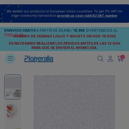
We deliver our products to European Union countries. To get 0% VAT for
intra-community transaction
provide us your valid EU VAT number
ENNVÍOS
GRATIS
A PARTIR DE
29,99€
/
18,95€
SI PERTENECES AL
PINK CLUB
HORARIO DE VERANO (JULIO Y AGOSTO 08:00H-15:00H)
ES NECESARIO REALIZAR LOS PEDIDOS ANTES DE LAS 12:00H
PARA QUE SE ENVÍEN
EL MISMO DÍA.
0