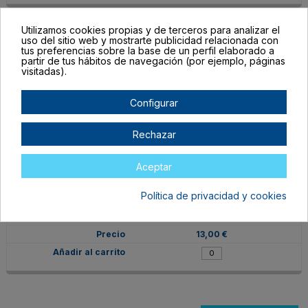
Utilizamos cookies propias y de terceros para analizar el
uso del sitio web y mostrarte publicidad relacionada con
VIN-PPI-BLA
tus preferencias sobre la base de un perfil elaborado a
partir de tus hábitos de navegación (por ejemplo, páginas
GL Blanco
visitadas).
En stock
13,00 €
Configurar
Rechazar
Aceptar
VIN-PPI-PLA
Política de privacidad y cookies
GL Plata
En stock
13,00 €