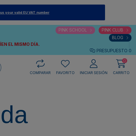
 us your valid EU VAT number
PINK SCHOOL
PINK CLUB
BLOG
VÍEN
EL MISMO DÍA.
PRESUPUESTO
0
0
COMPARAR
FAVORITO
INICIAR SESIÓN
CARRITO
eda