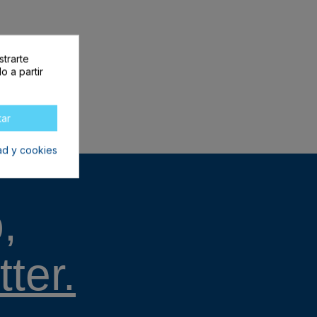
strarte
o a partir
tar
dad y cookies
,
ter.