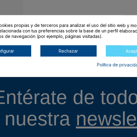
ookies propias y de terceros para analizar el uso del sitio web y mo
elacionada con tus preferencias sobre la base de un perfil elaborad
les
os de navegación (por ejemplo, páginas visitadas).
figurar
Rechazar
Acep
Política de privaci
Entérate de todo
 nuestra
newslet