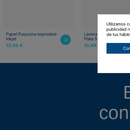
Utilizamos c
publicidad r
Papel Purpurina Imprimible
Láminas de foil imprimib
de tus hábit
Inkjet
Plata Silhouette
13,00 €
10,99 €
Con
con