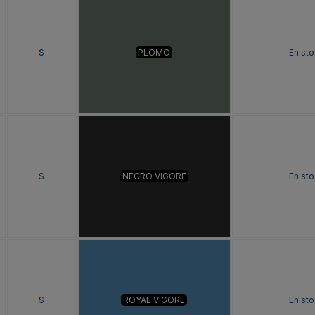
S
PLOMO
En sto
S
NEGRO VIGORE
En sto
S
ROYAL VIGORE
En sto