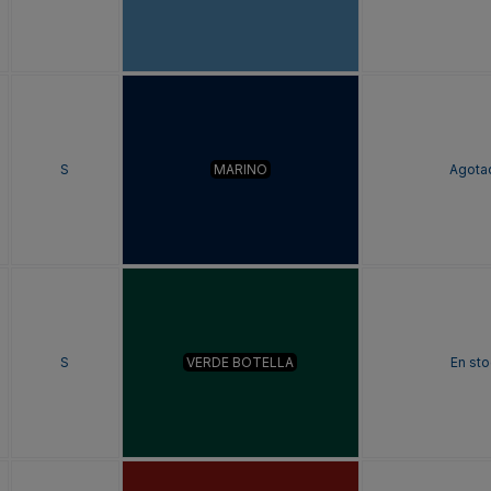
S
MARINO
Agota
S
VERDE BOTELLA
En sto