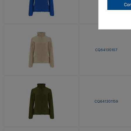
Con
CQ64130107
CQ641301159