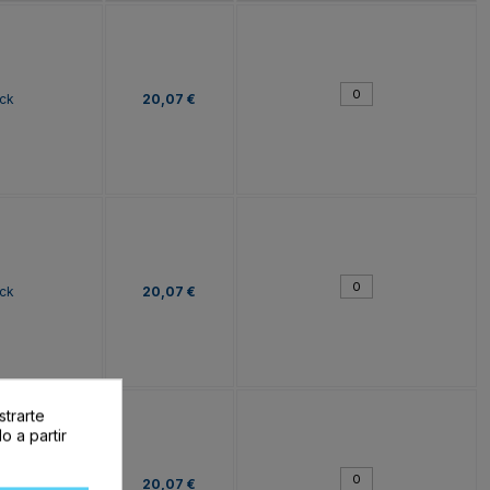
ck
20,07 €
ck
20,07 €
strarte
o a partir
ck
20,07 €