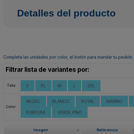
Detalles del producto
Completa las unidades por color, el botón para mandar tu pedido al c
Filtrar lista de variantes por:
Talla:
S
XL
M
L
2XL
NEGRO
BLANCO
ROYAL
MARINO
Color:
PURPURA
VERDE PINO
Imagen
Referencia