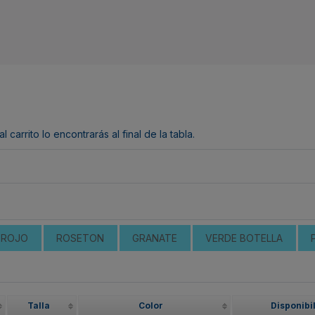
arrito lo encontrarás al final de la tabla.
ROJO
ROSETON
GRANATE
VERDE BOTELLA
Talla
Color
Disponibi