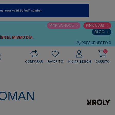
 us your valid EU VAT number
PINK SCHOOL
PINK CLUB
BLOG
VÍEN
EL MISMO DÍA.
PRESUPUESTO
0
0
COMPARAR
FAVORITO
INICIAR SESIÓN
CARRITO
WOMAN