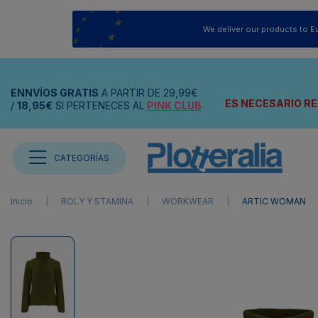
We deliver our products to E
ENNVÍOS
GRATIS
A PARTIR DE
29,99€
ES NECESARIO RE
/
18,95€
SI PERTENECES AL
PINK CLUB
CATEGORÍAS
Inicio
ROLY Y STAMINA
WORKWEAR
ARTIC WOMAN