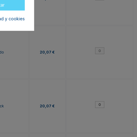
tar
dad y cookies
do
20,07 €
ck
20,07 €