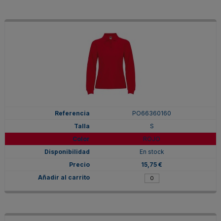
PO66360160
S
ROJO
En stock
15,75 €