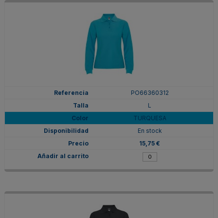
PO66360312
L
TURQUESA
En stock
15,75 €