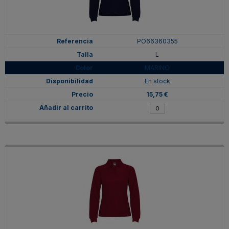
PO66360355
L
MARINO
En stock
15,75 €