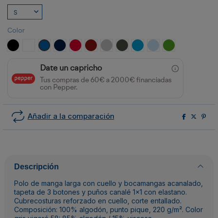
Color
NEGRO
BLANCO
ROYAL
MARINO
ROJO
GRANATE
GRIS VIGORE
PLOMO OSCURO
TURQUESA
CELESTE
VERDE GRASS
Date un capricho
Tus compras de 60€ a 2000€ financiadas
con Pepper.
Añadir a la comparación
Descripción
Polo de manga larga con cuello y bocamangas acanalado,
tapeta de 3 botones y puños canalé 1x1 con elastano.
Cubrecosturas reforzado en cuello, corte entallado.
Composición: 100% algodón, punto pique, 220 g/m². Color