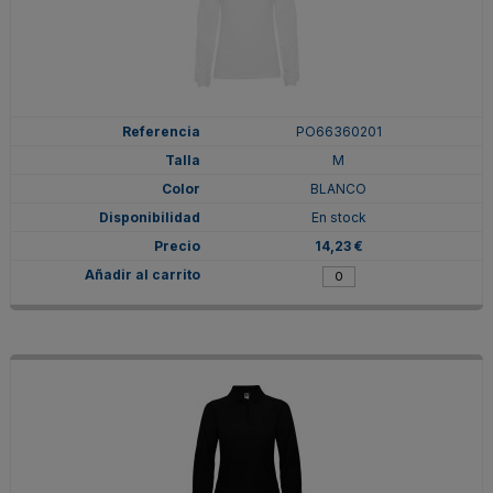
PO66360201
M
BLANCO
En stock
14,23 €