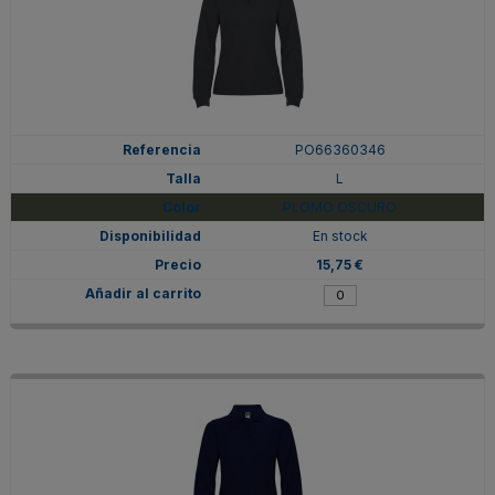
PO66360346
L
PLOMO OSCURO
En stock
15,75 €