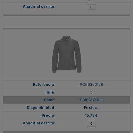
PO66360158
S
GRIS VIGORE
En stock
15,75 €