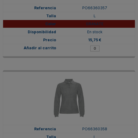
PO66360357
L
GRANATE
En stock
15,75 €
PO66360358
L