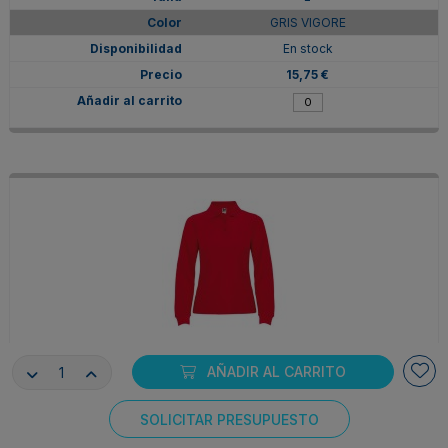
GRIS VIGORE
En stock
15,75 €
PO66360360
AÑADIR AL CARRITO
L
ROJO
SOLICITAR PRESUPUESTO
Consentimiento de cookies
En stock