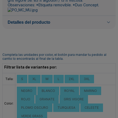
gris vigoré 58: 85% algodón / 15% viscosa.
Observaciones: *Etiqueta removible. *Duo Concept.
Detalles del producto
Completa las unidades por color, el botón para mandar tu pedido al
carrito lo encontrarás al final de la tabla.
Filtrar lista de variantes por:
Talla:
S
XL
M
L
2XL
3XL
NEGRO
BLANCO
ROYAL
MARINO
ROJO
GRANATE
GRIS VIGORE
Color:
PLOMO OSCURO
TURQUESA
CELESTE
VERDE GRASS