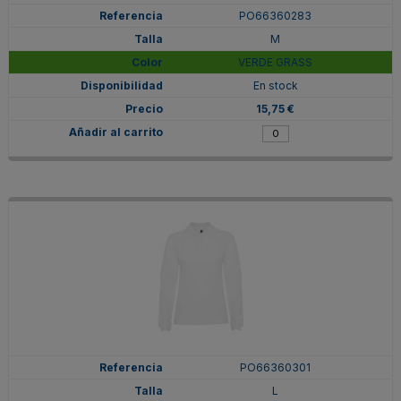
PO66360283
M
VERDE GRASS
En stock
15,75 €
PO66360301
L