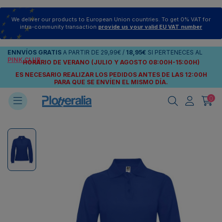
We deliver our products to European Union countries. To get 0% VAT for
intra-community transaction
provide us your valid EU VAT number
ENNVÍOS
GRATIS
A PARTIR DE
29,99€
/
18,95€
SI PERTENECES AL
PINK CLUB
HORARIO DE VERANO (JULIO Y AGOSTO 08:00H-15:00H)
ES NECESARIO REALIZAR LOS PEDIDOS ANTES DE LAS 12:00H
PARA QUE SE ENVÍEN
EL MISMO DÍA.
0