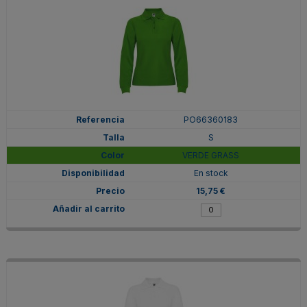
PO66360183
S
VERDE GRASS
En stock
15,75 €