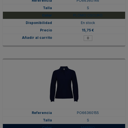
PO66360146
S
PLOMO OSCURO
En stock
15,75 €
PO66360155
S
MARINO