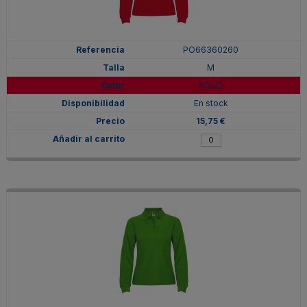
PO66360260
M
ROJO
En stock
15,75 €