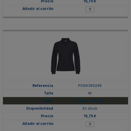
15,75 €
PO66360246
M
PLOMO OSCURO
En stock
15,75 €