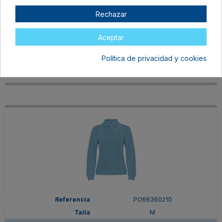
PO66360205
Rechazar
M
ROYAL
Aceptar
En stock
15,75 €
Política de privacidad y cookies
PO66360210
M