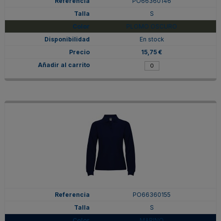
PO66360146
S
PLOMO OSCURO
En stock
15,75 €
PO66360155
S
MARINO