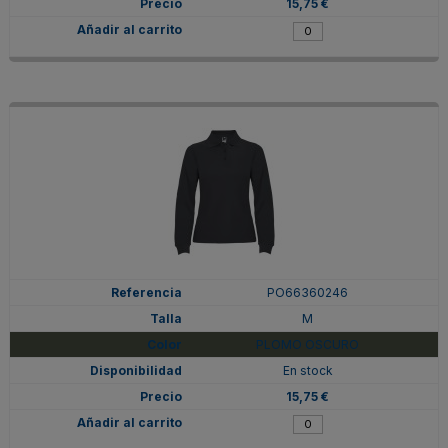
15,75 €
PO66360246
M
PLOMO OSCURO
En stock
15,75 €