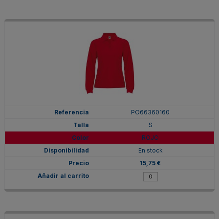
PO66360160
S
ROJO
En stock
15,75 €