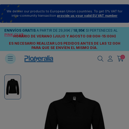
We deliver our products to European Union countries. To get 0% VAT for
intra-community transaction
provide us your valid EU VAT number
ENNVÍOS
GRATIS
A PARTIR DE
29,99€
/
18,95€
SI PERTENECES AL
PINK CLUB
HORARIO DE VERANO (JULIO Y AGOSTO 08:00H-15:00H)
ES NECESARIO REALIZAR LOS PEDIDOS ANTES DE LAS 12:00H
PARA QUE SE ENVÍEN
EL MISMO DÍA.
0