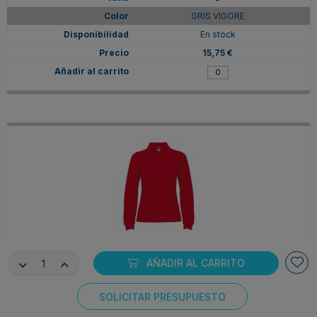
GRIS VIGORE
En stock
15,75 €
PO66360360
AÑADIR AL CARRITO
L
ROJO
SOLICITAR PRESUPUESTO
Consentimiento de cookies
En stock