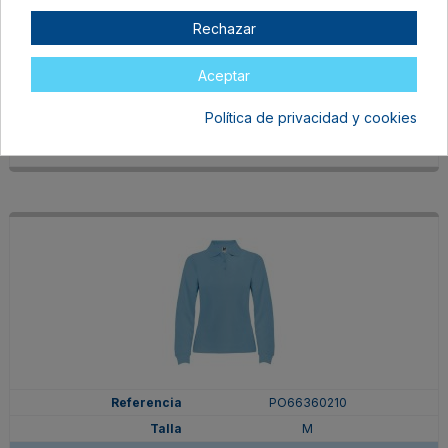
PO66360205
Rechazar
M
ROYAL
Aceptar
En stock
15,75 €
Política de privacidad y cookies
PO66360210
M