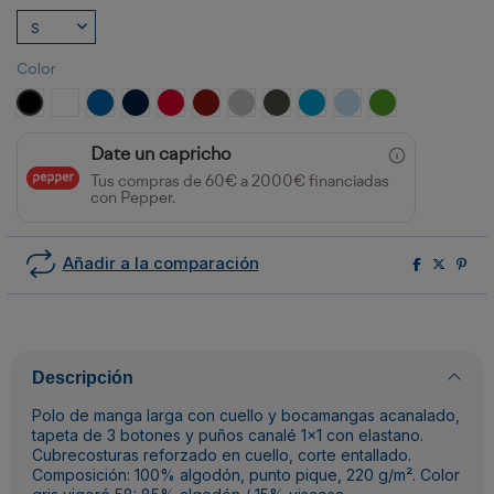
Color
NEGRO
BLANCO
ROYAL
MARINO
ROJO
GRANATE
GRIS VIGORE
PLOMO OSCURO
TURQUESA
CELESTE
VERDE GRASS
Date un capricho
Tus compras de 60€ a 2000€ financiadas
con Pepper.
Añadir a la comparación
Descripción
Polo de manga larga con cuello y bocamangas acanalado,
tapeta de 3 botones y puños canalé 1x1 con elastano.
Cubrecosturas reforzado en cuello, corte entallado.
Composición: 100% algodón, punto pique, 220 g/m². Color