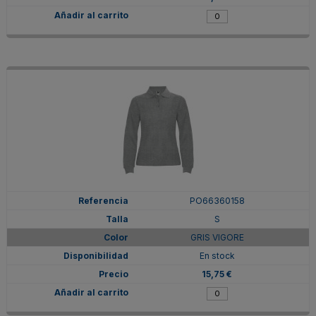
PO66360158
S
GRIS VIGORE
En stock
15,75 €