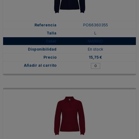
PO66360355
L
MARINO
En stock
15,75 €