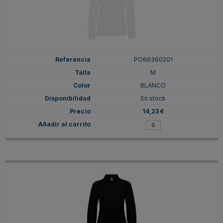
PO66360201
M
BLANCO
En stock
14,23 €