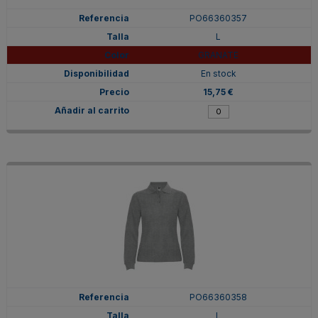
PO66360357
L
GRANATE
En stock
15,75 €
PO66360358
L