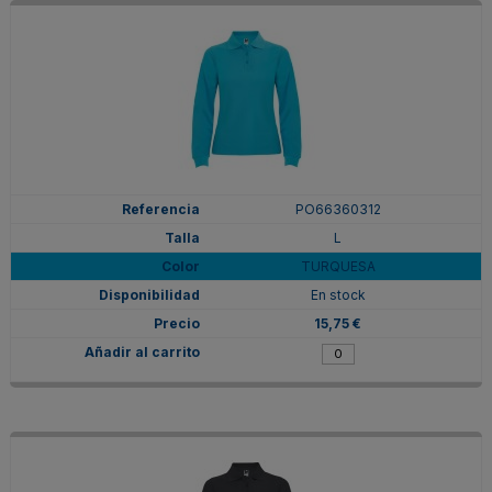
PO66360312
L
TURQUESA
En stock
15,75 €