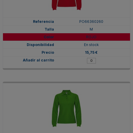
PO66360260
M
ROJO
En stock
15,75 €