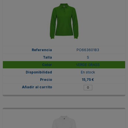
PO66360183
S
VERDE GRASS
En stock
15,75 €