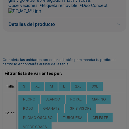
gris vigoré 58: 85% algodón / 15% viscosa.
Observaciones: *Etiqueta removible. *Duo Concept.
Detalles del producto
Completa las unidades por color, el botón para mandar tu pedido al
carrito lo encontrarás al final de la tabla.
Filtrar lista de variantes por:
Talla:
S
XL
M
L
2XL
3XL
NEGRO
BLANCO
ROYAL
MARINO
ROJO
GRANATE
GRIS VIGORE
Color:
PLOMO OSCURO
TURQUESA
CELESTE
VERDE GRASS