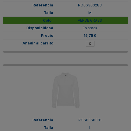
PO66360283
M
VERDE GRASS
En stock
15,75 €
PO66360301
L