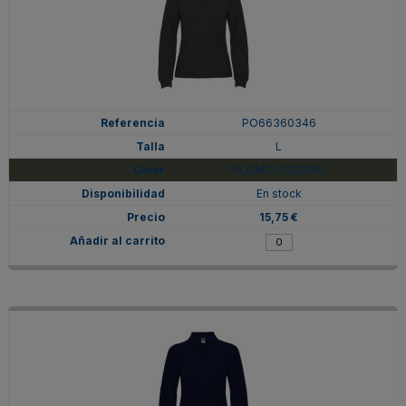
PO66360346
L
PLOMO OSCURO
En stock
15,75 €