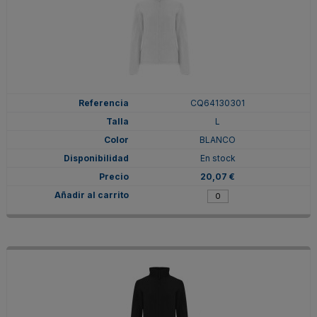
CQ64130301
L
BLANCO
En stock
20,07 €