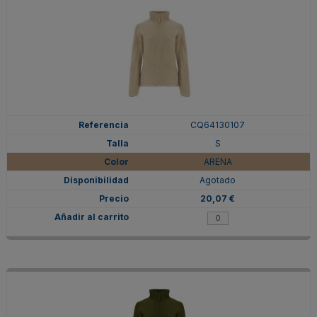
CQ64130107
S
ARENA
Agotado
20,07 €