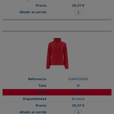
20,07 €
CQ64130260
M
ROJO
En stock
20,07 €