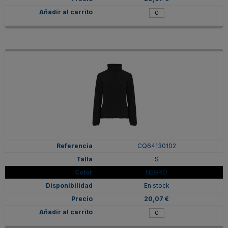
CQ64130102
S
NEGRO
En stock
20,07 €