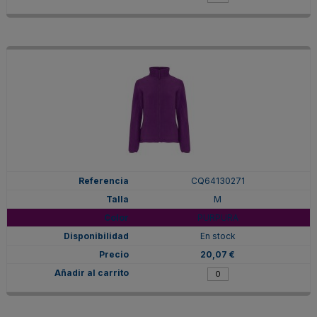
CQ64130271
M
PURPURA
En stock
20,07 €