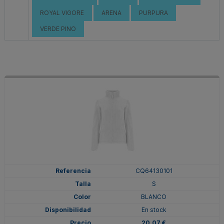
ROYAL VIGORE
ARENA
PURPURA
VERDE PINO
CQ64130101
S
BLANCO
En stock
20,07 €