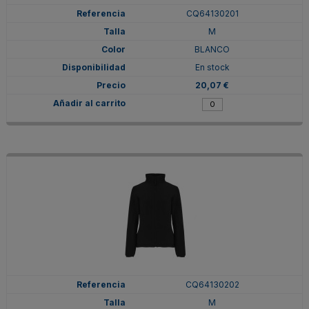
CQ64130201
M
BLANCO
En stock
20,07 €
CQ64130202
M