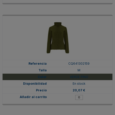
CQ641302159
M
VERDE PINO
En stock
20,07 €