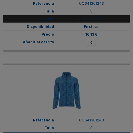
CQ641301243
S
NEGRO VIGORE
En stock
16,13 €
CQ641301248
S