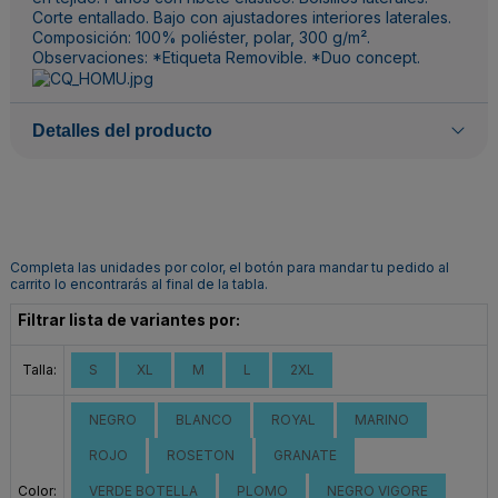
Corte entallado. Bajo con ajustadores interiores laterales.
Composición: 100% poliéster, polar, 300 g/m².
Observaciones: *Etiqueta Removible. *Duo concept.
Detalles del producto
Completa las unidades por color, el botón para mandar tu pedido al
carrito lo encontrarás al final de la tabla.
Filtrar lista de variantes por:
Talla:
S
XL
M
L
2XL
NEGRO
BLANCO
ROYAL
MARINO
ROJO
ROSETON
GRANATE
Color:
VERDE BOTELLA
PLOMO
NEGRO VIGORE