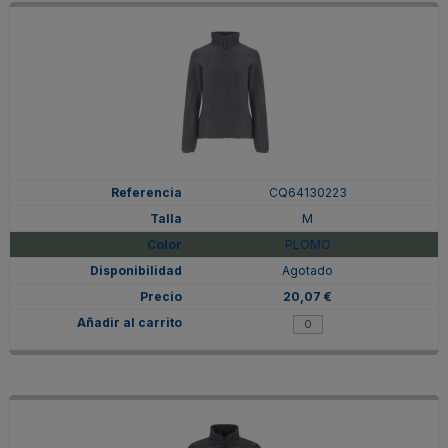
CQ64130223
M
PLOMO
Agotado
20,07 €