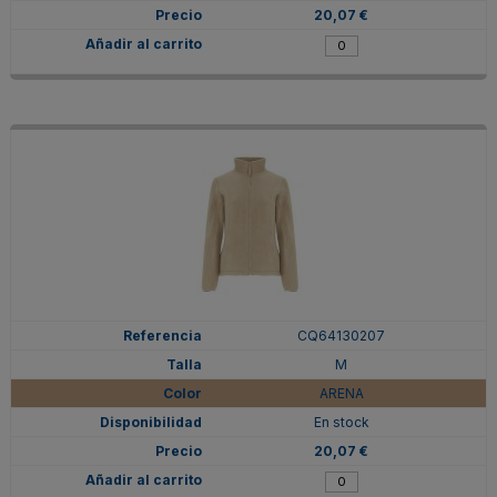
20,07 €
CQ64130207
M
ARENA
En stock
20,07 €