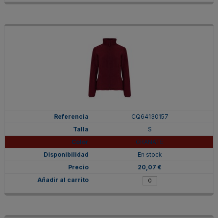
CQ64130157
S
GRANATE
En stock
20,07 €