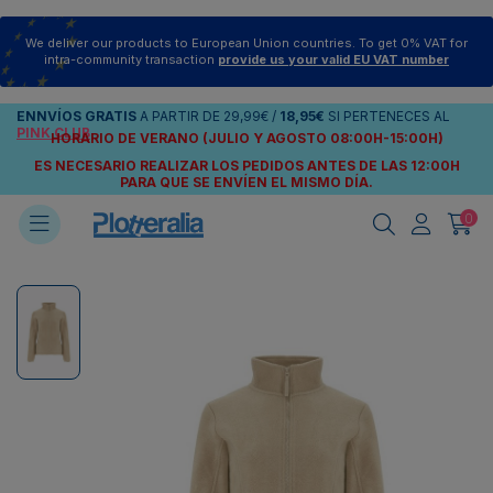
We deliver our products to European Union countries. To get 0% VAT for
intra-community transaction
provide us your valid EU VAT number
ENNVÍOS
GRATIS
A PARTIR DE
29,99€
/
18,95€
SI PERTENECES AL
PINK CLUB
HORARIO DE VERANO (JULIO Y AGOSTO 08:00H-15:00H)
ES NECESARIO REALIZAR LOS PEDIDOS ANTES DE LAS 12:00H
PARA QUE SE ENVÍEN
EL MISMO DÍA.
0