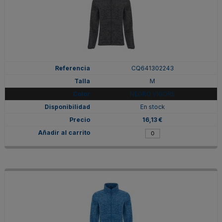
CQ641302243
M
NEGRO VIGORE
En stock
16,13 €