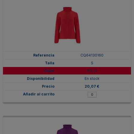
CQ64130160
S
ROJO
En stock
20,07 €