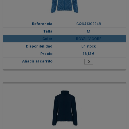
CQ641302248
M
ROYAL VIGORE
En stock
16,13 €