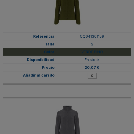
CQ641301159
S
VERDE PINO
En stock
20,07 €