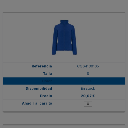
CQ64130105
S
ROYAL
En stock
20,07 €