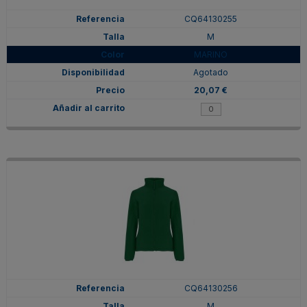
CQ64130255
M
MARINO
Agotado
20,07 €
CQ64130256
M