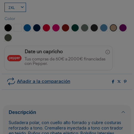
Color
NEGRO
BLANCO
ROYAL
MARINO
ROJO
ROSETON
GRANATE
VERDE BOTELLA
PLOMO
NEGRO VIGORE
ROYAL VIGORE
ARENA
PURP
VERDE PINO
Date un capricho
Tus compras de 60€ a 2000€ financiadas
con Pepper.
Añadir a la comparación
Descripción
Sudadera polar, con cuello alto forrado y cubre costuras
reforzado a tono. Cremallera inyectada a tono con tirador
en tejido. Puños con ribete elástico. Bolsillos laterales.