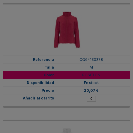
CQ64130278
M
ROSETON
En stock
20,07 €