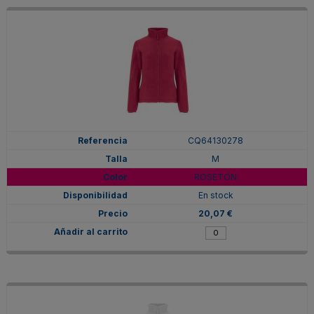
CQ64130278
M
ROSETON
En stock
20,07 €