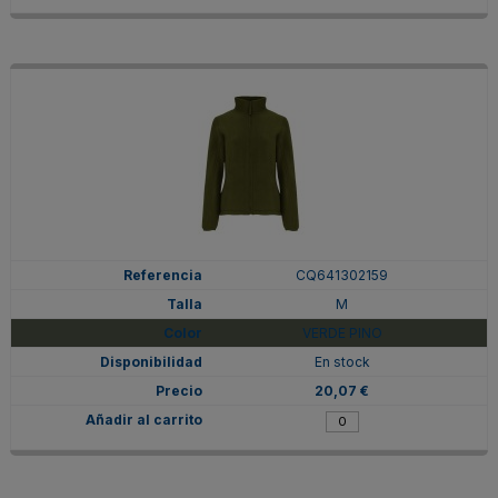
CQ641302159
M
VERDE PINO
En stock
20,07 €