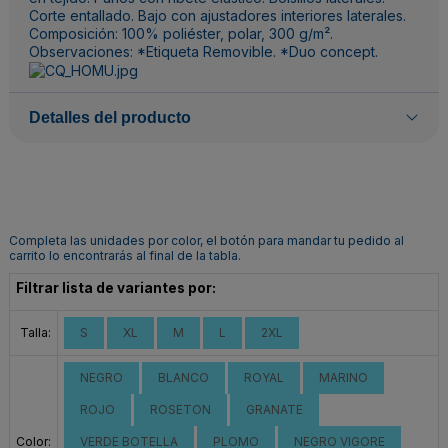
Corte entallado. Bajo con ajustadores interiores laterales.
Composición: 100% poliéster, polar, 300 g/m².
Observaciones: *Etiqueta Removible. *Duo concept.
Detalles del producto
Completa las unidades por color, el botón para mandar tu pedido al
carrito lo encontrarás al final de la tabla.
Filtrar lista de variantes por:
Talla:
S
XL
M
L
2XL
NEGRO
BLANCO
ROYAL
MARINO
ROJO
ROSETON
GRANATE
Color:
VERDE BOTELLA
PLOMO
NEGRO VIGORE