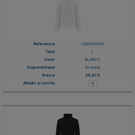
CQ64130301
L
BLANCO
En stock
20,07 €