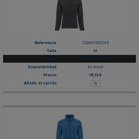
CQ641302243
M
NEGRO VIGORE
En stock
16,13 €