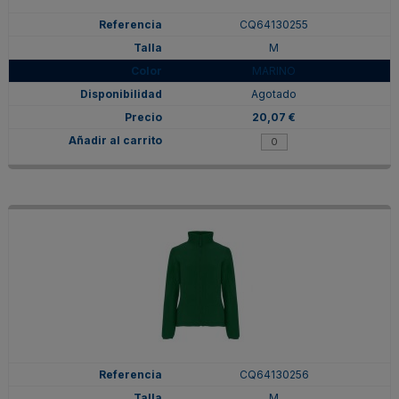
CQ64130255
M
MARINO
Agotado
20,07 €
CQ64130256
M