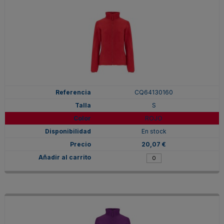
CQ64130160
S
ROJO
En stock
20,07 €