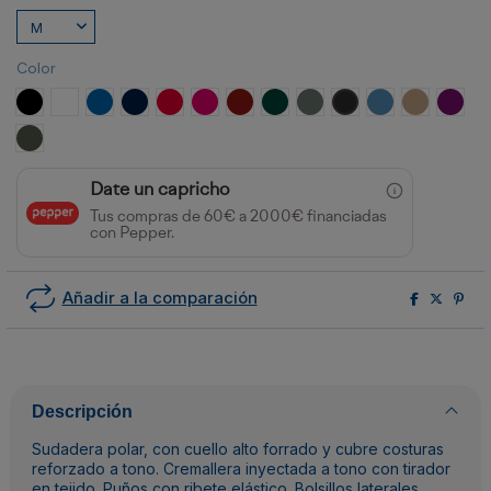
Color
NEGRO
BLANCO
ROYAL
MARINO
ROJO
ROSETON
GRANATE
VERDE BOTELLA
PLOMO
NEGRO VIGORE
ROYAL VIGORE
ARENA
PURP
VERDE PINO
Date un capricho
Tus compras de 60€ a 2000€ financiadas
con Pepper.
Añadir a la comparación
Descripción
Sudadera polar, con cuello alto forrado y cubre costuras
reforzado a tono. Cremallera inyectada a tono con tirador
en tejido. Puños con ribete elástico. Bolsillos laterales.