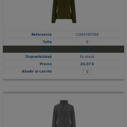
CQ641301159
S
VERDE PINO
En stock
20,07 €