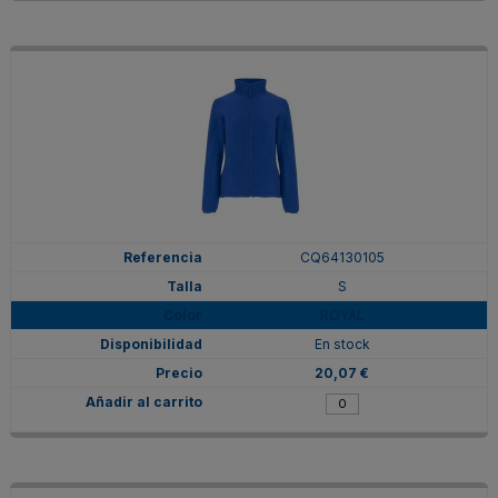
CQ64130105
S
ROYAL
En stock
20,07 €