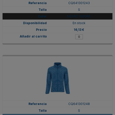
CQ641301243
S
NEGRO VIGORE
En stock
16,13 €
CQ641301248
S