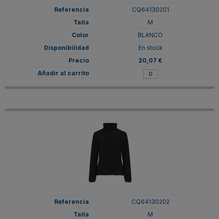
CQ64130201
M
BLANCO
En stock
20,07 €
CQ64130202
M