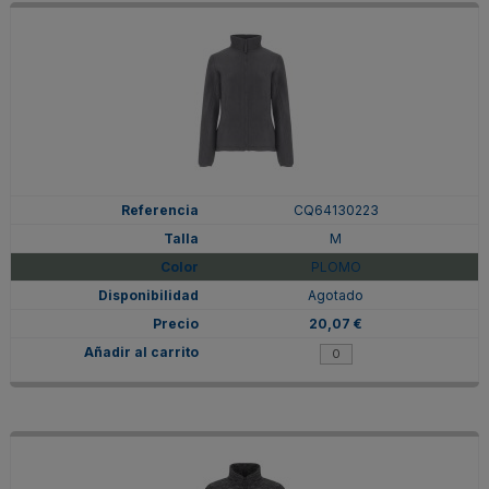
CQ64130223
M
PLOMO
Agotado
20,07 €