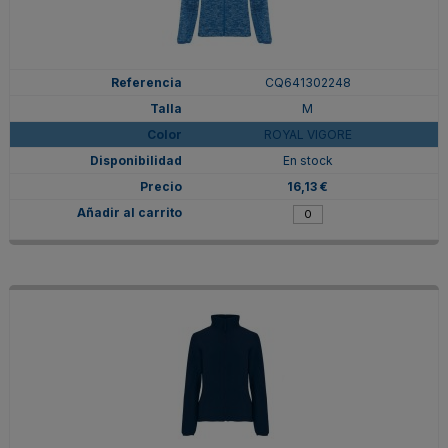
CQ641302248
M
ROYAL VIGORE
En stock
16,13 €