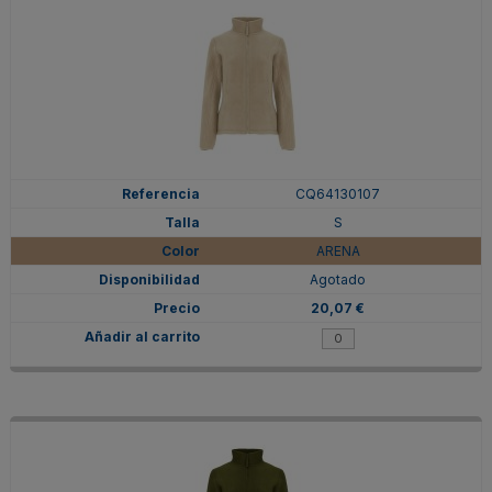
CQ64130107
S
ARENA
Agotado
20,07 €