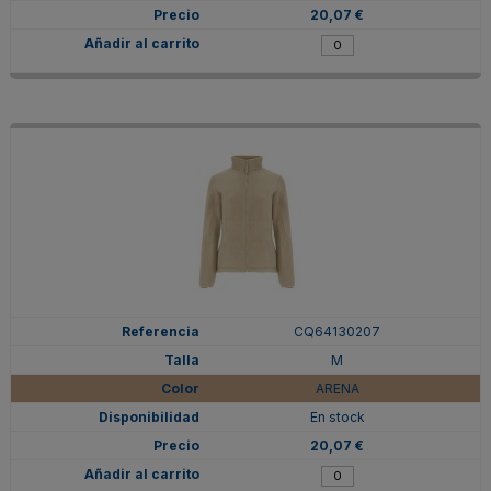
20,07 €
CQ64130207
M
ARENA
En stock
20,07 €