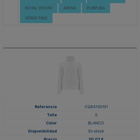
ROYAL VIGORE
ARENA
PURPURA
VERDE PINO
CQ64130101
S
BLANCO
En stock
20,07 €