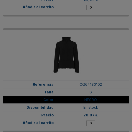
CQ64130102
S
NEGRO
En stock
20,07 €