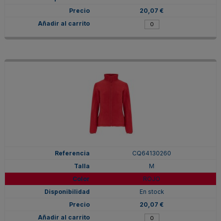
20,07 €
CQ64130260
M
ROJO
En stock
20,07 €