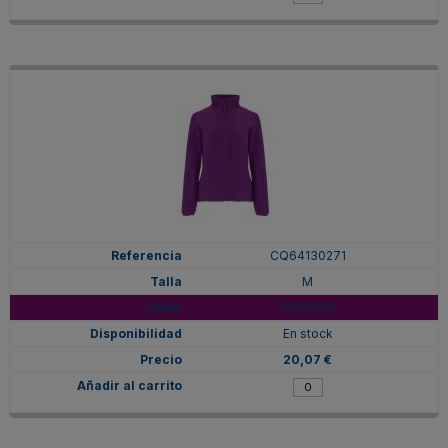
CQ64130271
M
PURPURA
En stock
20,07 €