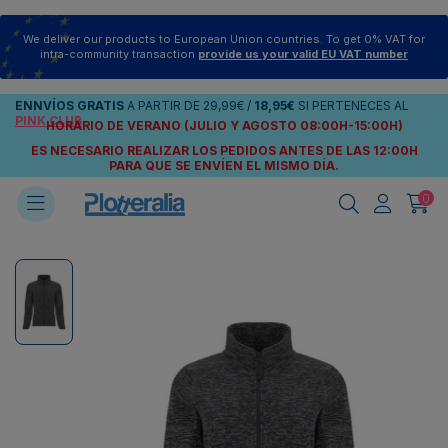
We deliver our products to European Union countries. To get 0% VAT for
intra-community transaction
provide us your valid EU VAT number
ENNVÍOS
GRATIS
A PARTIR DE
29,99€
/
18,95€
SI PERTENECES AL
PINK CLUB
HORARIO DE VERANO (JULIO Y AGOSTO 08:00H-15:00H)
ES NECESARIO REALIZAR LOS PEDIDOS ANTES DE LAS 12:00H
PARA QUE SE ENVÍEN
EL MISMO DÍA.
0