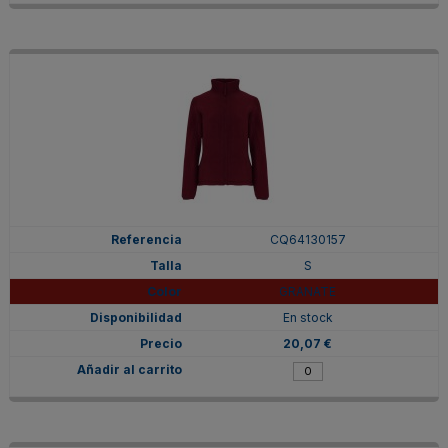
CQ64130157
S
GRANATE
En stock
20,07 €